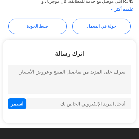
Co., Ltd.
RJ45 أنثى موصل مع خدمة للمطابقة. كان موجزنا ، و
الخصوصية
علمت أكثر >
جولة في المعمل
ضبط الجودة
اترك رسالة