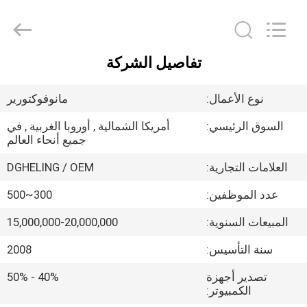
Heling
Electronic
Co.,
Ltd..
All
Rights
تفاصيل الشركة
Reserved.
الصفحة
Developed
by
ECER
الرئيسية
نوع الأعمال:
مانوفوكتورير
السوق الرئيسي:
أمريكا الشمالية , أوروبا الغربية , في
منتجات
جميع أنحاء العالم
العلامات التجارية:
DGHELING / OEM
معلومات
عدد الموظفين:
300~500
عنا
المبيعات السنوية:
15,000,000-20,000,000
جولة
سنة التأسيس:
2008
في
تصدير أجهزة
40% - 50%
الكمبيوتر:
المعمل