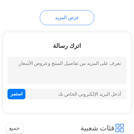
21
عرض المزيد
ميناء RJ45 واحدة
اترك رسالة
40
موصلات RJ45 متعددة
المنافذ
فئات شعبية
جميع