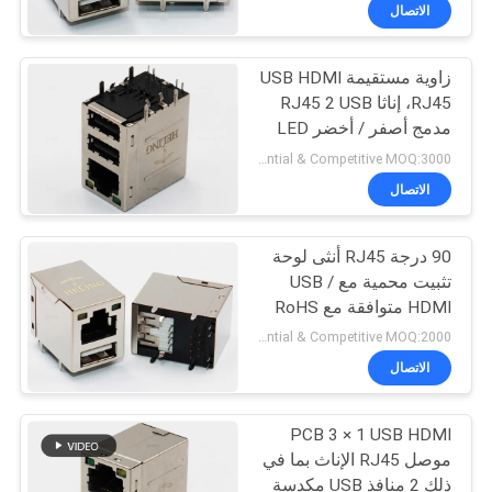
الاتصال
مراقبة
زاوية مستقيمة USB HDMI
الجودة
30
RJ45، إناثا RJ45 2 USB
مدمج أصفر / أخضر LED
الملف الشخصي
اتصل
Preferential & Competitive MOQ:3000
منخفض RJ45
بنا
الاتصال
90 درجة RJ45 أنثى لوحة
اطلب
تثبيت محمية مع USB /
اقتباس
HDMI متوافقة مع RoHS
16
Preferential & Competitive MOQ:2000
خريطة
الاتصال
PCB RJ45 جاك
الموقع
PCB 3 × 1 USB HDMI
موصل RJ45 الإناث بما في
سياسة
ذلك 2 منافذ USB مكدسة