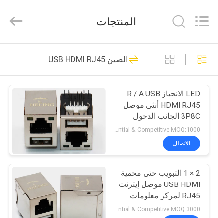
Dongguan
Heling
Electronic
المنتجات
Co.,
Ltd..
All
Rights
Reserved.
الصفحة
118
Developed
الصين USB HDMI RJ45
by
الرئيسية
ECER
RJ45 أنثى موصل
LED الانحياز R / A USB
منتجات
HDMI RJ45 أنثى موصل
8P8C الجانب الدخول
معلومات
الظهور - هول
Preferential & Competitive MOQ:1000
عنا
الاتصال
13
المتكاملة مغناطيسات
2 × 1 التبويب حتى محمية
جولة
USB HDMI موصل إيثرنت
في
RJ45
RJ45 لمركز معلومات
الشبكة
المعمل
Preferential & Competitive MOQ:3000