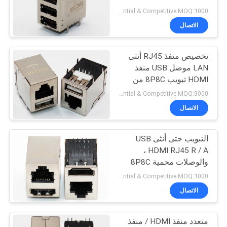
الخصوصية
Preferential & Competitive MOQ:1000
الاتصال
11
تخصيص منفذ RJ45 أنثى
RJ45 100قاعدة T
LAN موصل USB منفذ
HDMI تبويب 8P8C من
خلال ثقب اللحيم
Preferential & Competitive MOQ:3000
الاتصال
التبويب حتى أنثى USB
12
HDMI RJ45 R / A ،
والوصلات محمية 8P8C
1000قاعدة T RJ45
وحدات وحدات
Preferential & Competitive MOQ:1000
الاتصال
متعدد منفذ HDMI / منفذ