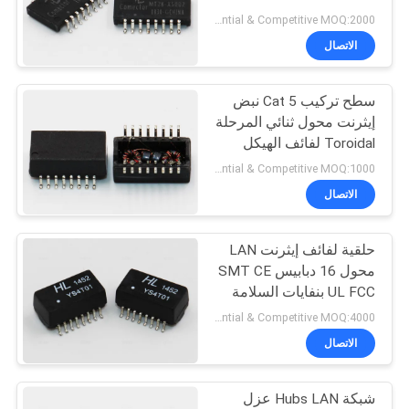
قاعدة - T
الخصوصية
Preferential & Competitive MOQ:2000
الاتصال
11
سطح تركيب Cat 5 نبض
RJ45 100قاعدة T
إيثرنت محول ثنائي المرحلة
Toroidal لفائف الهيكل
Preferential & Competitive MOQ:1000
الاتصال
حلقية لفائف إيثرنت LAN
12
محول 16 دبابيس SMT CE
UL FCC بنفايات السلامة
1000قاعدة T RJ45
Preferential & Competitive MOQ:4000
الاتصال
شبكة Hubs LAN عزل