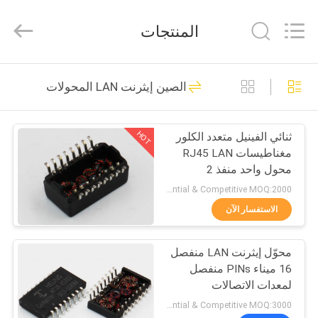
Dongguan
Heling
Electronic
المنتجات
Co.,
Ltd..
All
Rights
Reserved.
الصفحة
118
Developed
الصين إيثرنت LAN المحولات
by
الرئيسية
ECER
RJ45 أنثى موصل
HOT
ثنائي الفينيل متعدد الكلور
منتجات
مغناطيسات RJ45 LAN
محول واحد منفذ 2
معلومات
الصفوف 16 لحام اللحام
Preferential & Competitive MOQ:2000
عنا
الاستفسار الآن
13
المتكاملة مغناطيسات
محوّل إيثرنت LAN منفصل
جولة
16 ميناء PINs منفصل
في
RJ45
لمعدات الاتصالات
المعمل
Preferential & Competitive MOQ:3000