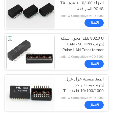
العزلة 10/100 قاعدة - TX
ROHS المتوافقة
22
Preferential & Competitive MOQ:1000
الاتصال
عمودي RJ45 جاك
IEEE 802.3 U محول شبكة
إيثرنت LAN ، 50 PINs
Pulse LAN Transformer
سطح جبلing
Preferential & Competitive MOQ:3000
الاتصال
27
زاوية الحق موصل
المغناطيسية عزل عزل
إيثرنت بمنفذ واحد
RJ45
10/100/1000 قاعدة - T
Preferential & Competitive MOQ:3000
الاتصال