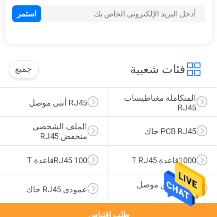
39
SMT موصل RJ45
فئات شعبية
جميع
المتكاملة مغناطيسات 
RJ45 أنثى موصل
RJ45
20
الملف الشخصي 
RJ45 من خلال موصل
PCB RJ45 جاك
منخفض RJ45
هول
1000قاعدة T RJ45
RJ45 100قاعدة T
زاوية الحق موصل 
عمودي RJ45 جاك
RJ45
طلب اقتباس
12