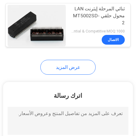
ثنائي المرحلة إيثرنت LAN
21
محول حلقي MT5002SD-
2
ميناء RJ45 واحدة
Preferential & Competitive MOQ:1000
الاتصال
عرض المزيد
40
موصلات RJ45 متعددة
اترك رسالة
المنافذ