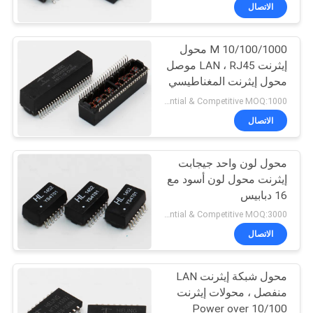
الاتصال
مراقبة
10/100/1000 M محول
الجودة
30
إيثرنت LAN ، RJ45 موصل
محول إيثرنت المغناطيسي
الملف الشخصي
اتصل
Preferential & Competitive MOQ:1000
منخفض RJ45
بنا
الاتصال
محول لون واحد جيجابت
اطلب
إيثرنت محول لون أسود مع
اقتباس
16 دبابيس
16
Preferential & Competitive MOQ:3000
خريطة
الاتصال
PCB RJ45 جاك
الموقع
محول شبكة إيثرنت LAN
منفصل ، محولات إيثرنت
سياسة
Power over 10/100