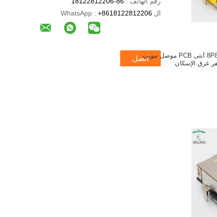
رقم الهاتف :
86-18122812206
ال WhatsApp :
+8618122812206
الصحيح زاوية 8P8C RJ45 أنثى PCB موصل تبويب
اتصل
ر غرق الإسكان