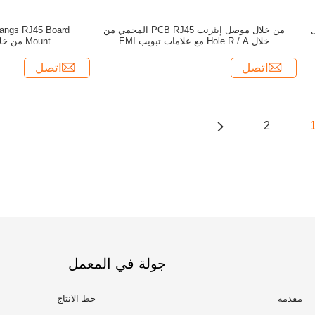
موصل
من خلال موصل إيثرنت PCB RJ45 المحمي من
hangs RJ45 Board
خلال Hole R / A مع علامات تبويب EMI
Mount من خلال فتحة تثبيت PCB
اتصل
اتصل
2
جولة في المعمل
مقدمة
خط الانتاج