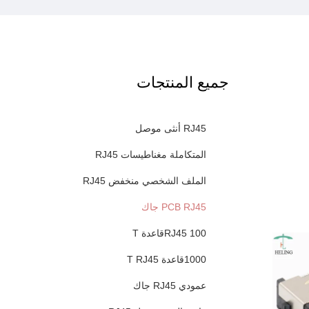
جميع المنتجات
RJ45 أنثى موصل
المتكاملة مغناطيسات RJ45
الملف الشخصي منخفض RJ45
PCB RJ45 جاك
RJ45 100قاعدة T
1000قاعدة T RJ45
عمودي RJ45 جاك