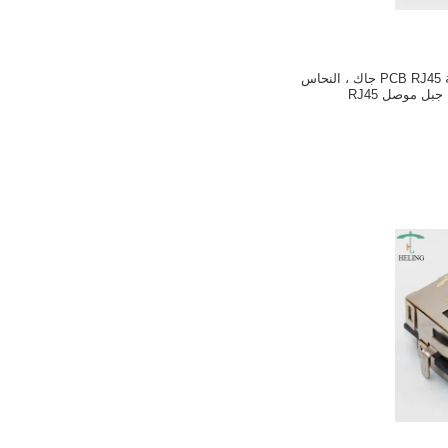
8P8C النحاس محمية PCB RJ45 جاك ، النحاس