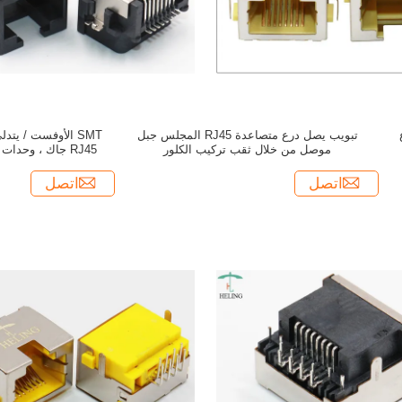
ع
تبويب يصل درع متصاعدة RJ45 المجلس جبل
SMT الأوفست / يتد
موصل من خلال ثقب تركيب الكلور
RJ45 جاك ، وحدات شبكة RJ45 PCB الموصل
اتصل
اتصل