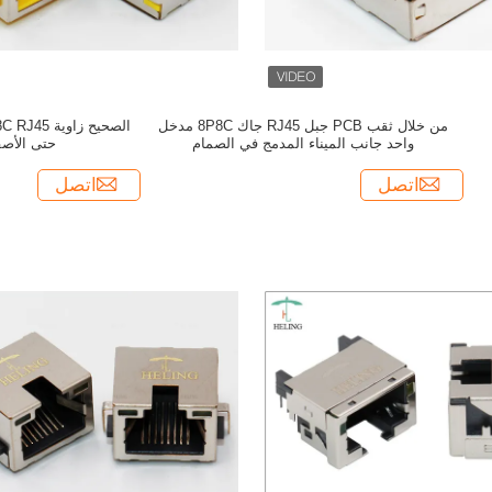
من خلال ثقب PCB جبل RJ45 جاك 8P8C مدخل
واحد جانب الميناء المدمج في الصمام
حتى الأصف
اتصل
اتصل