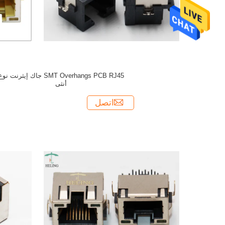
SMT Overhangs PCB RJ45 جاك إيثرنت نو
أنثى
اتصل