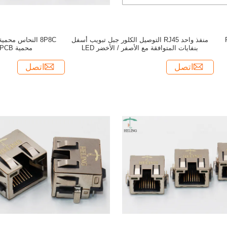
منفذ واحد RJ45 التوصيل الكلور جبل تبويب أسفل
بنفايات المتوافقة مع الأصفر / الأخضر LED
محمية PCB جبل موصل RJ45
اتصل
اتصل