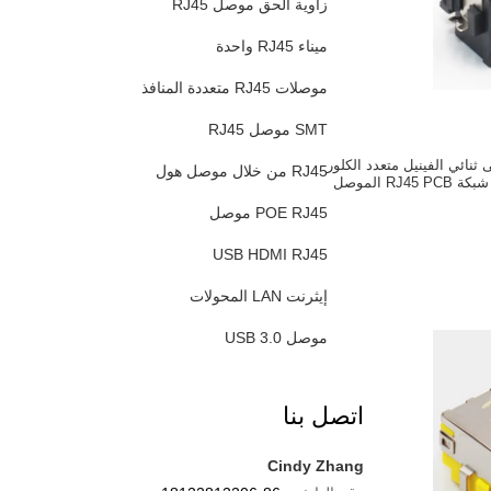
زاوية الحق موصل RJ45
ميناء RJ45 واحدة
موصلات RJ45 متعددة المنافذ
SMT موصل RJ45
لى ثنائي الفينيل متعدد الكلور
RJ45 من خلال موصل هول
POE RJ45 موصل
USB HDMI RJ45
إيثرنت LAN المحولات
موصل USB 3.0
اتصل بنا
Cindy Zhang