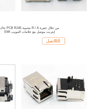
من خلال حفرة R / A محمية PCB RJ45 جاك
إيثرنت موصل مع علامات التبويب EMI
اتصل