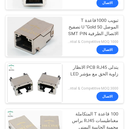
الاتصال
مراقبة
تبويب 1000قاعدة T
الجودة
30
الموصل 50 U "Gold تصفيح
الاتصال الطرفية SMT PIN
الملف الشخصي
اتصل
اكتب
Preferential & Competitive MOQ:1000
منخفض RJ45
بنا
الاتصال
يتدلى PCB RJ45 الانظار
اطلب
زاوية الحق مع مؤشر LED
اقتباس
16
Preferential & Competitive MOQ:3000
خريطة
الاتصال
PCB RJ45 جاك
الموقع
100 قاعدة T المتكاملة
مغناطيسات RJ45 براس
سياسة
محمية الجانبية اليمنى