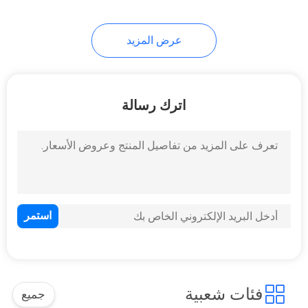
21
عرض المزيد
ميناء RJ45 واحدة
اترك رسالة
40
موصلات RJ45 متعددة
المنافذ
فئات شعبية
جميع