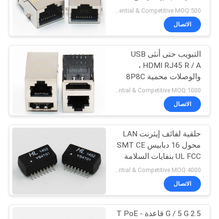
دخول الجانب
الخصوصية
Preferential & Competitive MOQ:500
الاتصال
11
التبويب حتى أنثى USB
RJ45 100قاعدة T
HDMI RJ45 R / A ،
والوصلات محمية 8P8C
وحدات وحدات
Preferential & Competitive MOQ:1000
الاتصال
حلقية لفائف إيثرنت LAN
12
محول 16 دبابيس SMT CE
UL FCC بنفايات السلامة
1000قاعدة T RJ45
Preferential & Competitive MOQ:4000
الاتصال
2.5 G / 5 G قاعدة - T PoE