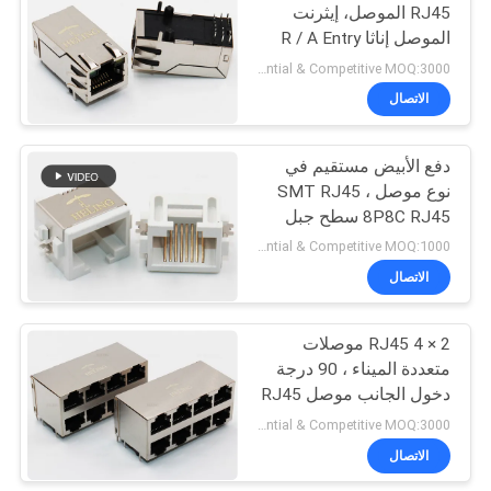
RJ45 الموصل، إيثرنت
الموصل إناثا R / A Entry
22
Preferential & Competitive MOQ:3000
الاتصال
عمودي RJ45 جاك
دفع الأبيض مستقيم في
نوع موصل SMT RJ45 ،
8P8C RJ45 سطح جبل
جاك
Preferential & Competitive MOQ:1000
الاتصال
27
زاوية الحق موصل
2 × 4 RJ45 موصلات
متعددة الميناء ، 90 درجة
RJ45
دخول الجانب موصل RJ45
أنثى
Preferential & Competitive MOQ:3000
الاتصال