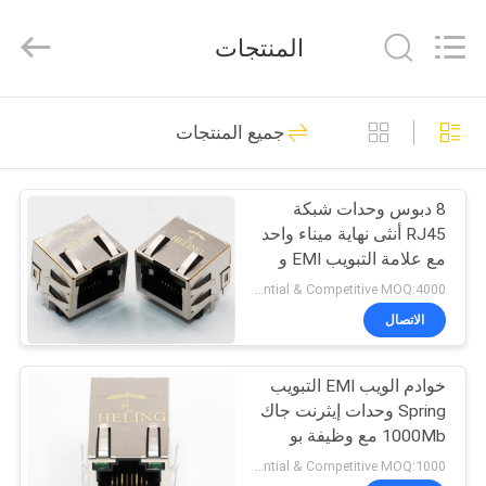
Heling
Electronic
Co.,
المنتجات
Ltd..
All
Rights
Reserved.
الصفحة
Developed
118
by
جميع المنتجات
ECER
الرئيسية
RJ45 أنثى موصل
8 دبوس وحدات شبكة
منتجات
RJ45 أنثى نهاية ميناء واحد
مع علامة التبويب EMI و
معلومات
LED
Preferential & Competitive MOQ:4000
عنا
الاتصال
13
المتكاملة مغناطيسات
خوادم الويب EMI التبويب
جولة
Spring وحدات إيثرنت جاك
في
RJ45
1000Mb مع وظيفة بو
المعمل
Preferential & Competitive MOQ:1000