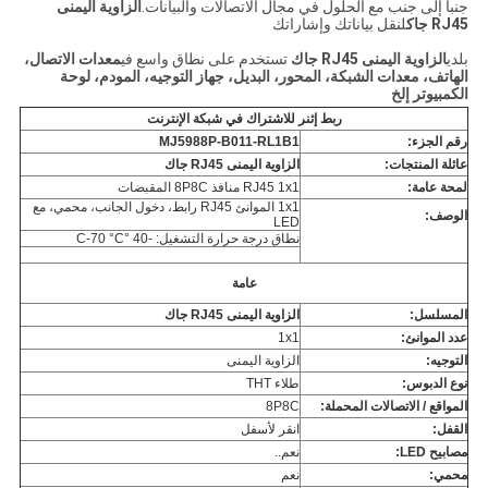
جنبا إلى جنب مع الحلول في مجال الاتصالات والبيانات.
الزاوية اليمنى
RJ45 جاك
لنقل بياناتك وإشاراتك
بلدي
الزاوية اليمنى RJ45 جاك
تستخدم على نطاق واسع في
معدات الاتصال،
الهاتف، معدات الشبكة، المحور، البديل، جهاز التوجيه، المودم، لوحة
الكمبيوتر
إلخ
ربط إثنر للاشتراك في شبكة الإنترنت
رقم الجزء:
MJ5988P-B011-RL1B1
عائلة المنتجات:
الزاوية اليمنى RJ45 جاك
لمحة عامة:
RJ45 1x1 منافذ 8P8C المقبضات
1x1 الموانئ RJ45 رابط، دخول الجانب، محمي، مع
الوصف:
LED
نطاق درجة حرارة التشغيل: -40 °C-70 °C
عامة
المسلسل:
الزاوية اليمنى RJ45 جاك
عدد الموانئ:
1x1
التوجيه:
الزاوية اليمنى
نوع الدبوس:
طلاء THT
المواقع / الاتصالات المحملة:
8P8C
القفل:
انقر لأسفل
مصابيح LED:
نعم..
محمي:
نعم