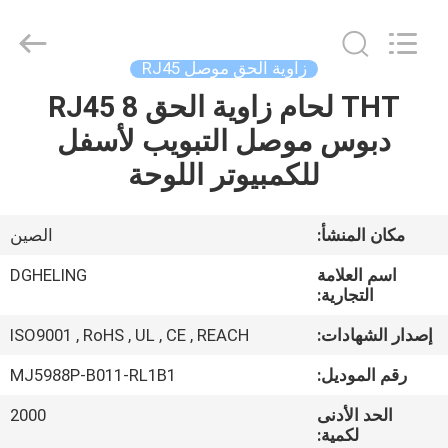
Dongguan
Heling
Electronic
Co.,
Ltd..
زاوية الحق موصل RJ45
All
Rights
THT لحام زاوية الحق RJ45 8
الصفحة
Reserved.
Developed
by
دبوس موصل التبويب لأسفل
الرئيسية
ECER
للكمبيوتر اللوحة
منتجات
مكان المنشأ:
الصين
معلومات
اسم العلامة
DGHELING
عنا
التجارية:
إصدار الشهادات:
ISO9001 , RoHS , UL , CE , REACH
جولة
رقم الموديل:
MJ5988P-B011-RL1B1
في
الحد الأدنى
2000
المعمل
لكمية: