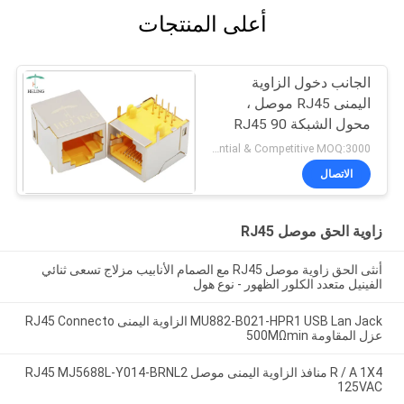
أعلى المنتجات
الجانب دخول الزاوية
اليمنى RJ45 موصل ،
محول الشبكة RJ45 90
درجة
Preferential & Competitive MOQ:3000
الاتصال
زاوية الحق موصل RJ45
أنثى الحق زاوية موصل RJ45 مع الصمام الأنابيب مزلاج تسعى ثنائي
الفينيل متعدد الكلور الظهور - نوع هول
MU882-B021-HPR1 USB Lan Jack الزاوية اليمنى RJ45 Connecto
عزل المقاومة 500MΩmin
R / A 1X4 منافذ الزاوية اليمنى موصل RJ45 MJ5688L-Y014-BRNL2
125VAC