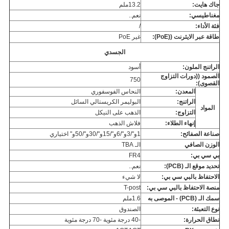
جاك هايت:
13.2ملم
مغناطيسي:
نعم..
فئة الأداء:
/
طاقة عبر الايثرنت ((PoE):
غير PoE
الجسدي
الراتنج الملون:
أسود
الصمود ((دورات التزاوج
750
القصوى):
المعدن:
النحاس الفوسفوري
الراتنج:
البوليمر الكريستالي السائل
المواد
التزاوج:
الذهب على النيكل
إنهاء الطلاء:
فلاش الذهب
صناعة الصفائح:
1و"/3و"/6و"/15و"/30و"/50و" اختياري
الوزن الصافي
الـ TBA
بي سي بي:
FR4
تحديد موقع الـ (PCB):
نعم..
الاحتفاظ بالبي سي بي:
لا شيء
منصة الاحتفاظ بالبي سي بي:
T-post
سمك الـ (PCB) - الموصى به
1.6ملم
نوع التعبئة:
الصندوق
نطاق الحرارة:
-40 درجة مئوية -70 درجة مئوية