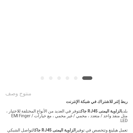
الخصوصية
منتوج وصف
ربط إثنر للاشتراك في شبكة الإنترنت
بلدي
الزاوية اليمنى RJ45 جاك
تتوفر في العديد من الأنواع المختلفة للاختيار ،
مثل منفذ واحد / متعدد ، محمي / غير محمي ، مع خيارات EMI Finger /
LED.
تعمل هيلينغ وتتخصص في توفير
الزاوية اليمنى RJ45 جاك
التواصل الشبكي