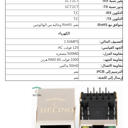
يغير نسبة RX:
1CT:1CT
يدور نسبة TX:
1CT:1CT
التكوين RX:
T,C
التكوين TX:
T,C
متوافق مع RoHS:
نعم، RoHS وخالية من الهالوجين
الكهرباء
التصنيف الحالي:
1.5AMPS
الجهد القياسي:
125 فولت AC
مقاومة العزل:
500MΩ مصغرة
مقاومة الجهد:
1000 فولت RMS 60 هرتز
مقاومة الاتصال:
50mΩ ماكس
الترسيم إلى PCB:
نعم
إرسال إلى اللجنة:
نعم