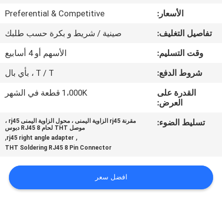
الأسعار:
Preferential & Competitive
مراقبة
تفاصيل التغليف:
صينية / شريط و بكرة حسب طلبك
الجودة
وقت التسليم:
الأسهم أو 4 أسابيع
اتصل
شروط الدفع:
T / T ، بأي بال
بنا
القدرة على
1،000K قطعة في الشهر
العرض:
اطلب
تسليط الضوء:
مقرنة rj45 الزاوية اليمنى ، محول الزاوية اليمنى rj45 ،
موصل THT لحام RJ45 8 دبوس
اقتباس
,
,
rj45 right angle adapter
THT Soldering RJ45 8 Pin Connector
خريطة
افضل سعر
الموقع
سياسة