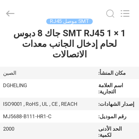
Dongguan
Heling
Electronic
Co.,
Ltd..
SMT موصل RJ45
All
Rights
Reserved.
1 × 1 SMT RJ45 جاك 8 دبوس
الصفحة
Developed
by
لحام إدخال الجانب معدات
الرئيسية
ECER
الاتصالات
منتجات
مكان المنشأ:
الصين
معلومات
اسم العلامة
DGHELING
عنا
التجارية:
إصدار الشهادات:
ISO9001 , RoHS , UL , CE , REACH
جولة
رقم الموديل:
MJ5688-B111-HR1-C
في
الحد الأدنى
2000
المعمل
لكمية: