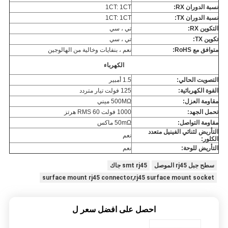
نسبة الدوران RX:
1CT: 1CT
نسبة الدوران TX:
1CT: 1CT
التكوين RX:
تي ، سي
تكوين TX:
تي ، سي
متوافق مع RoHS:
نعم ، بنفايات وخالية من الهالوجين
الكهرباء
التصويت الحالي:
1.5 أمبير
القوة الكهربائية:
125 فولت تيار متردد
مقاومة العزل:
500MΩ ميني
تحمل الجهد:
1000 فولت RMS 60 هرتز
مقاومة التواصل:
50mΩ ماكس
التأريض لثنائي الفينيل متعدد
نعم
الكلور:
التأريض للوحة:
نعم
سطح جبل rj45 الموصل
smt rj45 جاك
surface mount rj45 connector,rj45 surface mount socket
احصل على افضل سعر ل