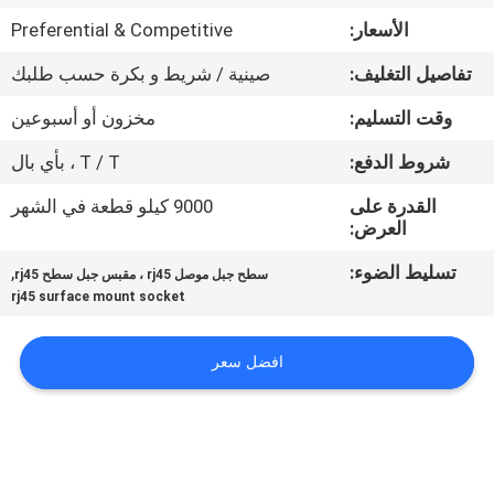
الأسعار:
Preferential & Competitive
مراقبة
تفاصيل التغليف:
صينية / شريط و بكرة حسب طلبك
الجودة
وقت التسليم:
مخزون أو أسبوعين
اتصل
شروط الدفع:
T / T ، بأي بال
بنا
القدرة على
9000 كيلو قطعة في الشهر
العرض:
اطلب
تسليط الضوء:
,
سطح جبل موصل rj45 ، مقبس جبل سطح rj45
rj45 surface mount socket
اقتباس
افضل سعر
خريطة
الموقع
سياسة