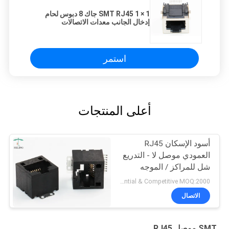
1 × 1 SMT RJ45 جاك 8 دبوس لحام
إدخال الجانب معدات الاتصالات
استمر
أعلى المنتجات
أسود الإسكان RJ45
العمودي موصل لا - التدريع
شل للمراكز / الموجه
Preferential & Competitive MOQ:2000
الاتصال
SMT موصل RJ45