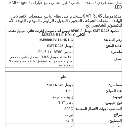
مثل منفذ فردي / متعدد ، محمي / غير محمي ، مع خيارات EMI Finger /
LED.
ملكنا
موصل SMT RJ45
تستخدم على نطاق واسع في
معدات الاتصالات ،
الهاتف ، معدات الشبكة ، المحور ، التبديل ، الراوتر ، المودم ، اللوحة الأم
للكمبيوتر الشخصي
إلخ.
محمية SMT RJ45 موصل 8P8C 8 دبوس لحام موصل إيثرنت ثنائي الفينيل متعدد
الكلور MJ5688-B111-HR1-C
رقم القطعة:
MJ5688-B111-HR1-C
عائلة المنتج:
موصل SMT RJ45
ملخص:
مقابس RJ45 1x1 8P8C
1x1 منافذ موصل RJ45 ، مدخل جانبي ، محمي
وصف:
نطاق درجة حرارة التشغيل: -40 درجة مئوية -70
درجة مئوية
عام
مسلسل:
موصل SMT RJ45
عدد الموانئ:
1 × 1
توجيه:
زاوية مستقيمة
نوع الدبوس:
جندى THT
المناصب / جهات الاتصال المحملة:
8P8C
مزلاج:
تبويب
المصابيح:
لا أحد
محمية:
نعم