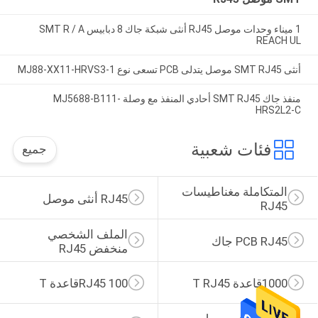
1 ميناء وحدات موصل RJ45 أنثى شبكة جاك 8 دبابيس SMT R / A
REACH UL
أنثى SMT RJ45 موصل يتدلى PCB تسعى نوع MJ88-XX11-HRVS3-1
منفذ جاك SMT RJ45 أحادي المنفذ مع وصلة MJ5688-B111-
HRS2L2-C
فئات شعبية
جميع
المتكاملة مغناطيسات 
RJ45 أنثى موصل
RJ45
الملف الشخصي 
PCB RJ45 جاك
منخفض RJ45
1000قاعدة T RJ45
RJ45 100قاعدة T