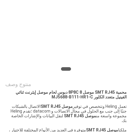
الخصوصية
منتوج وصف
محمية SMT RJ45 موصل 8P8C 8 دبوس لحام موصل إيثرنت ثنائي
الفينيل متعدد الكلور MJ5688-B111-HR1-C
تعمل Heling وتتخصص في توفير
موصل SMT RJ45
الاتصال بالشبكات
جنبًا إلى جنب مع الحلول في مجال الاتصالات و datacom ؛تقدم Heling
مجموعة واسعة من
موصل SMT RJ45
لنقل البيانات والإشارات الخاصة
بك.
ملكنا
موصل SMT RJ45
متوفرة في العديد من الأنواع المختلفة للاختيار ،