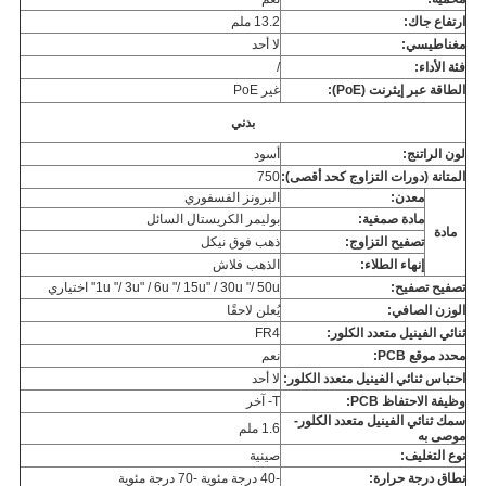
ارتفاع جاك:
13.2 ملم
مغناطيسي:
لا أحد
فئة الأداء:
/
الطاقة عبر إيثرنت (PoE):
غير PoE
بدني
لون الراتنج:
أسود
المتانة (دورات التزاوج كحد أقصى):
750
معدن:
البرونز الفسفوري
مادة صمغية:
بوليمر الكريستال السائل
مادة
تصفيح التزاوج:
ذهب فوق نيكل
إنهاء الطلاء:
الذهب فلاش
تصفيح تصفيح:
1u "/ 3u" / 6u "/ 15u" / 30u "/ 50u" اختياري
الوزن الصافي:
يُعلن لاحقًا
ثنائي الفينيل متعدد الكلور:
FR4
محدد موقع PCB:
نعم
احتباس ثنائي الفينيل متعدد الكلور:
لا أحد
وظيفة الاحتفاظ PCB:
T- آخر
سمك ثنائي الفينيل متعدد الكلور-
1.6 ملم
موصى به
نوع التغليف:
صينية
نطاق درجة حرارة:
-40 درجة مئوية -70 درجة مئوية