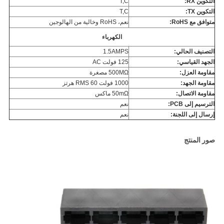
التكوين RX:
T,C
التكوين TX:
T,C
متوافق مع RoHS:
نعم، RoHS وخالية من الهالوجين
الكهرباء
التصنيف الحالي:
1.5AMPS
الجهد القياسي:
125 فولت AC
مقاومة العزل:
500MΩ مصغرة
مقاومة الجهد:
1000 فولت RMS 60 هرتز
مقاومة الاتصال:
50mΩ ماكس
الترسيم إلى PCB:
نعم
إرسال إلى اللجنة:
نعم
صور المنتج