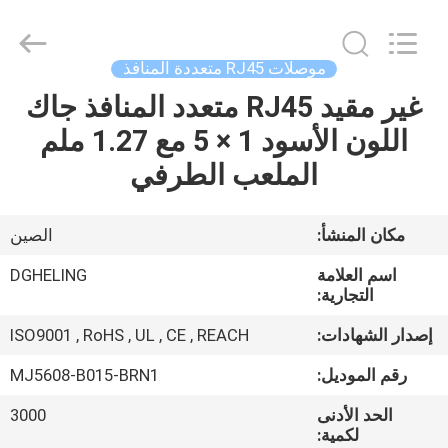
Dongguan
Heling
Electronic
Co.,
Ltd..
موصلات RJ45 متعددة المنافذ
All
Rights
Reserved.
غير مقيد RJ45 متعدد المنافذ جاك
الصفحة
Developed
by
اللون الأسود 1 × 5 مع 1.27 ملم
الرئيسية
ECER
الملعب الطرفي
منتجات
مكان المنشأ:
الصين
معلومات
اسم العلامة
DGHELING
عنا
التجارية:
إصدار الشهادات:
ISO9001 , RoHS , UL , CE , REACH
جولة
رقم الموديل:
MJ5608-B015-BRN1
في
الحد الأدنى
3000
المعمل
لكمية: