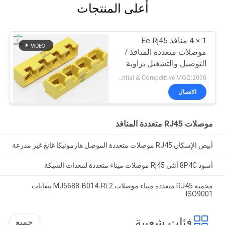
أعلى المنتجات
1 × 4 منافذ Ee Rj45
موصلات متعددة المنافذ /
التوصيل والتشغيل بزاوية
الزاوية اليمنى RJ45
Preferential & Competitive MOQ:2000
Bticino Lan Port
الاتصال
موصلات RJ45 متعددة المنافذ
أبيض الإسكان RJ45 موصلات متعددة الموصل هارمونيكا غانغ غير مدرعة
أسود 8P4C أنثى Rj45 موصلات ميناء متعددة لمعدات الشبكة
محمية RJ45 متعددة ميناء موصلات MJ5688-B014-RL2 بنفايات
ISO9001
فئات شعبية
جميع