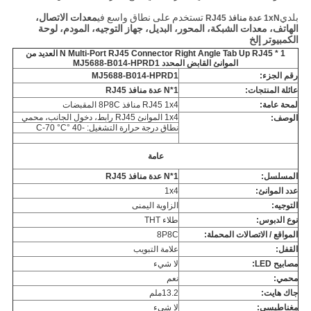
بلدي
تستخدم على نطاق واسع في
معدات الاتصال،
1xN عدة منافذ RJ45
الهاتف، معدات الشبكة، المحور، البديل، جهاز التوجيه، المودم، لوحة
الكمبيوتر
إلخ
1 * N Multi-Port RJ45 Connector Right Angle Tab Up RJ45 العديد من
الموانئ القابض المحدد MJ5688-B014-HPRD1
رقم الجزء:
MJ5688-B014-HPRD1
عائلة المنتجات:
1*N عدة منافذ RJ45
لمحة عامة:
RJ45 1x4 منافذ 8P8C المقبضات
1x4 الموانئ RJ45 رابط، دخول الجانب، محمي
الوصف:
نطاق درجة حرارة التشغيل: -40 °C-70 °C
عامة
المسلسل:
1*N عدة منافذ RJ45
عدد الموانئ:
1x4
التوجيه:
الزاوية اليمنى
نوع الدبوس:
طلاء THT
المواقع / الاتصالات المحملة:
8P8C
القفل:
علامة التبويب
مصابيح LED:
لا شيء
محمي:
نعم
جاك هايت:
13.2ملم
مغناطيسي:
لا شيء