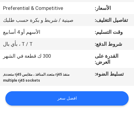
الأسعار:
Preferential & Competitive
مراقبة
تفاصيل التغليف:
صينية / شريط و بكرة حسب طلبك
الجودة
وقت التسليم:
الأسهم أو 4 أسابيع
اتصل
شروط الدفع:
T / T ، بأي بال
بنا
القدرة على
300 ك قطعة في الشهر
العرض:
اطلب
تسليط الضوء:
,
منفذ rj45 متعدد المنافذ ، مقابس rj45 متعددة
multiple rj45 sockets
اقتباس
افضل سعر
خريطة
الموقع
سياسة