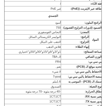
فئة الأداء:
/
طاقة عبر الايثرنت ((PoE):
غير PoE
الجسدي
الراتنج الملون:
أسود
الصمود ((دورات التزاوج القصوى):
750
المعدن:
النحاس الفوسفوري
الراتنج:
البوليمر الكريستالي السائل
المواد
التزاوج:
الذهب على النيكل
إنهاء الطلاء:
فلاش الذهب
صناعة الصفائح:
1و"/3و"/6و"/15و"/30و"/50و" اختياري
الوزن الصافي
الـ TBA
بي سي بي:
FR4
تحديد موقع الـ (PCB):
نعم..
الاحتفاظ بالبي سي بي:
لا شيء
منصة الاحتفاظ بالبي سي بي:
T-post
سمك الـ (PCB) - الموصى به
1.6ملم
نوع التعبئة:
الصندوق
نطاق الحرارة:
-40 درجة مئوية -70 درجة مئوية
يغير نسبة RX:
1CT:1CT
يدور نسبة TX:
1CT:1CT