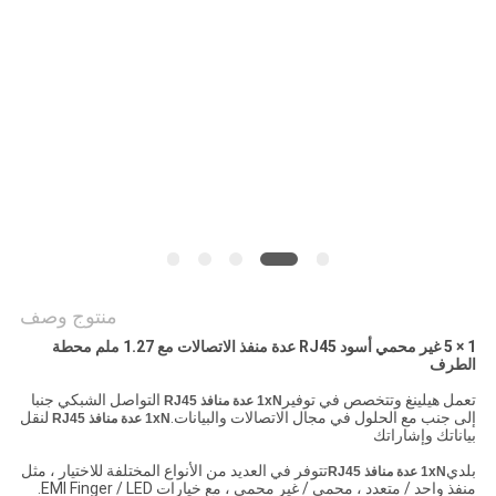
الخصوصية
منتوج وصف
1 × 5 غير محمي أسود RJ45 عدة منفذ الاتصالات مع 1.27 ملم محطة
الطرف
تعمل هيلينغ وتتخصص في توفير
التواصل الشبكي جنبا
1xN عدة منافذ RJ45
إلى جنب مع الحلول في مجال الاتصالات والبيانات.
لنقل
1xN عدة منافذ RJ45
بياناتك وإشاراتك
بلدي
تتوفر في العديد من الأنواع المختلفة للاختيار ، مثل
1xN عدة منافذ RJ45
منفذ واحد / متعدد ، محمي / غير محمي ، مع خيارات EMI Finger / LED.