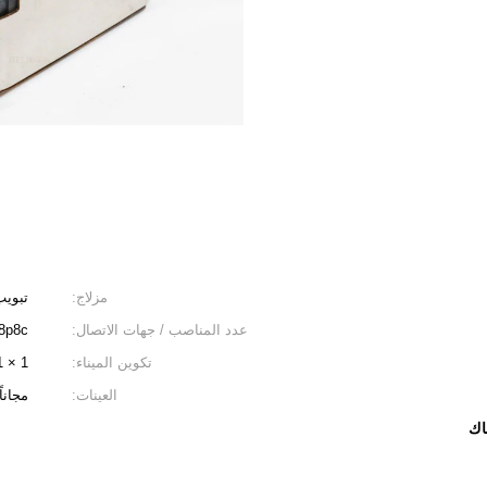
مزلاج:
تبويب
عدد المناصب / جهات الاتصال:
8p8c
تكوين الميناء:
1 × 1
العينات:
مجاناً