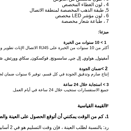
4 ، لون الغطاء المخصص
5, طبقة الذهب المخصصة لمنطقة الاتصال
6 ، لون مؤشر LED مخصص
7 ، طباعة شعار مخصصة
ميزتنا:
1 > 10 سنوات من الخبرة
أكثر من 10 سنوات من الخبرة على RJ45 الاتصال الإناث تطوير وإنتاج وتسويق؛ ومنتجاتنا تباع لأكثر من 800 عميل في 63 بلدا؛قدمت هيلينغ أكثر من 1000 نموذج من RJ45 الاتصالات الإناث لعملائنا.
أمفينول, هواوي, إل جي, سامسونج, فوكسكون, سكاي وورتش, شا
2 >
ضمان الجودة
إنتاج صارم وتدقيق الجودة في كل قسم، توفير 6 سنوات ضمان لجميع RJ45 الاتصالات الإناث لدينا.
3 > استجابة خلال 24 ساعة
جميع الاستفسارات ستجيب خلال 24 ساعة في أيام العمل.
القيمة القياسية
F
1، كم من الوقت يمكنني أن أتوقع الحصول على العينة والطلب الجماعي.
رد: بالنسبة لطلب العينة ، فإن وقت التسليم هو في 2 أسابيع ؛ وبالنسبة للطلب الجماعي ، فإن وقت التسليم هو في 3-4 أسابيع. يعتمد ذلك على كميتك ومخزوننا.