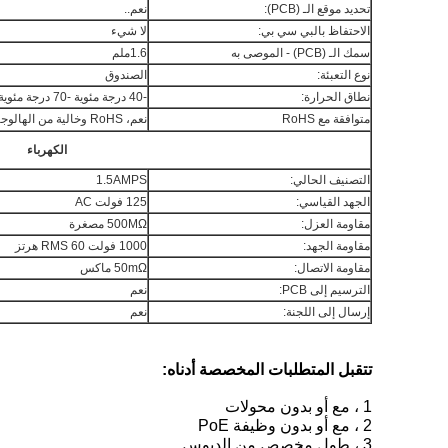
تحديد موقع الـ (PCB):
نعم..
الاحتفاظ بالبي سي بي:
لا شيء
سمك الـ (PCB) - الموصى به
1.6ملم
نوع التعبئة:
الصندوق
نطاق الحرارة:
-40 درجة مئوية -70 درجة مئوية
متوافقة مع RoHS
نعم، RoHS وخالية من الهالوجين
الكهرباء
التصنيف الحالي:
1.5AMPS
الجهد القياسي:
125 فولت AC
مقاومة العزل:
500MΩ مصغرة
مقاومة الجهد:
1000 فولت RMS 60 هرتز
مقاومة الاتصال:
50mΩ ماكس
الترسيم إلى PCB:
نعم
إرسال إلى اللجنة:
نعم
تتقبل المتطلبات المخصصة أدناه:
1 ، مع أو بدون محولات
2 ، مع أو بدون وظيفة PoE
3 ، طول مخصص من الدبوس