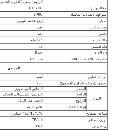
الزاوية اليمنى (الدخول الجانبي
نوع الدبوس:
طلاء THT
المواقع/ الاتصالات المحملة
8P8C
القفل:
إرفع علامة التبويب
مصابيح LED:
نعم..
محمي:
نعم
جاك هايت:
9.75ملم
مغناطيسي:
لا..
فئة الأداء:
فئة 5
طاقة عبر الايثرنت ((PoE):
غير PoE
الجسدي
الراتنج الملون:
أسود
الصمود ((دورات التزاوج القصوى):
750
المعدن:
النحاس الفوسفوري
الراتنج:
البوليمر الكريستالي السائل
المواد
التزاوج:
الذهب على النيكل
إنهاء الطلاء:
فلاش الذهب
صناعة الصفائح:
3"/6"/15"/30" اختياري
الوزن الصافي
الـ TBA
بي سي بي:
FR4