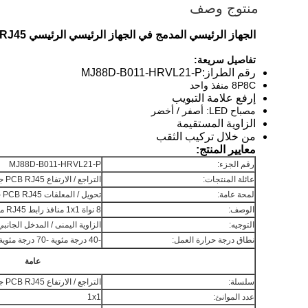
منتوج وصف
الجهاز الرئيسي المدمج في الجهاز الرئيسي الرئيسي RJ45 جاك المعلقة من خلال الثقب
تفاصيل سريعة:
رقم الطراز:
MJ88D-B011-HRVL21-P
8P8C منفذ واحد
إرفع علامة التبويب
مصباح LED: أصفر / أخضر
الزاوية المستقيمة
من خلال تركيب الثقب
معايير المنتج:
رقم الجزء:
MJ88D-B011-HRVL21-P
عائلة المنتجات:
التراجع / الارتفاع PCB RJ45 جاك
لمحة عامة:
تحويل / المعلقات PCB RJ45 جاك 1x1 8P8C جاك وحدات
الوصف:
8 نواة 1x1 منافذ رابط RJ45 منخفضة الوضوح ، محمي ، مع LED
التوجيه:
الزاوية اليمنى / المدخل الجانبي
نطاق درجة حرارة العمل:
-40 درجة مئوية -70 درجة مئوية
عامة
سلسلة:
التراجع / الارتفاع PCB RJ45 جاك
عدد الموانئ:
1x1