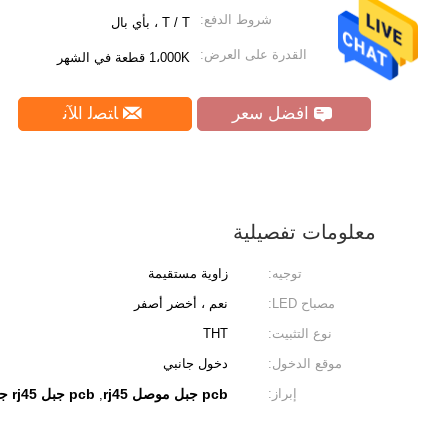
شروط الدفع:
T / T ، بأي بال
القدرة على العرض:
1،000K قطعة في الشهر
افضل سعر
ﺎﺘﺼﻟ ﺍﻶﻧ
معلومات تفصيلية
توجيه:
زاوية مستقيمة
مصباح LED:
نعم ، أخضر أصفر
نوع التثبيت:
THT
موقع الدخول:
دخول جانبي
إبراز:
pcb جبل موصل rj45
pcb جبل rj45 جاك
,