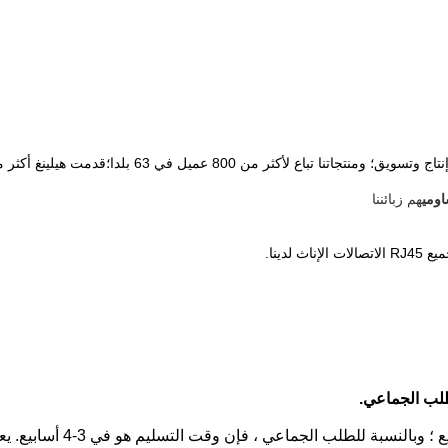
ومي
هم زبائننا