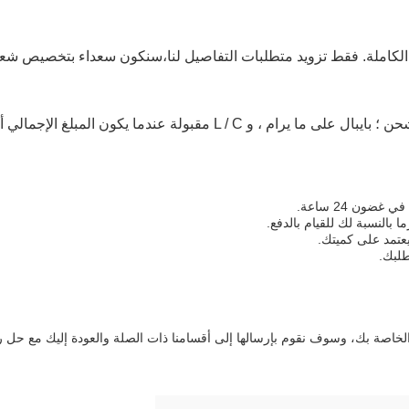
ج الكاملة. فقط تزويد متطلبات التفاصيل لنا،سنكون سعداء بتخصيص شع
ة بك، وسوف نقوم بإرسالها إلى أقسامنا ذات الصلة والعودة إليك مع حل راضٍ خلا