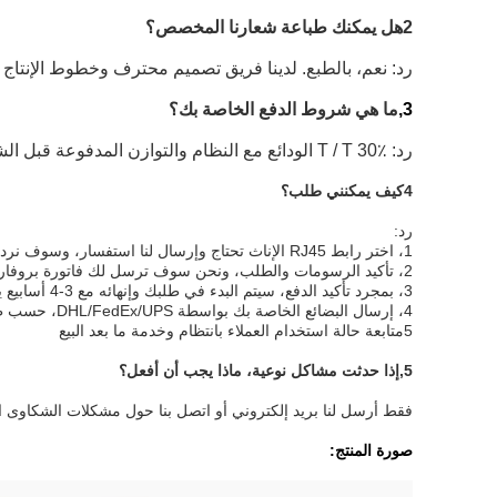
2هل يمكنك طباعة شعارنا المخصص؟
رد: نعم، بالطبع. لدينا فريق تصميم محترف وخطوط الإنتا
3,
ما هي شروط الدفع الخاصة بك؟
رد: T / T 30٪ الودائع مع النظام والتوازن المدفوعة قبل الشحن ؛ بايبال على ما يرام ، و L / C مقبولة عندما يكون المبلغ الإجمالي أكثر من 10 دولار أمريكي ،000.
4كيف يمكنني طلب؟
رد:
1، اختر رابط RJ45 الإناث تحتاج وإرسال لنا استفسار، وسوف نرد في غضون 24 ساعة.
2، تأكيد الرسومات والطلب، ونحن سوف ترسل لك فاتورة بروفارما بالنسبة لك للقيام بالدفع.
3، بمجرد تأكيد الدفع، سيتم البدء في طلبك وإنهائه مع 3-4 أسابيع يعتمد على كميتك.
4، إرسال البضائع الخاصة بك بواسطة DHL/FedEx/UPS، حسب طلبك.
5متابعة حالة استخدام العملاء بانتظام وخدمة ما بعد البيع
5,
إذا حدثت مشاكل نوعية، ماذا يجب أن أفعل؟
فقط أرسل لنا بريد إلكتروني أو اتصل بنا حول مشكلات الشكاوى الخاص
صورة المنتج: