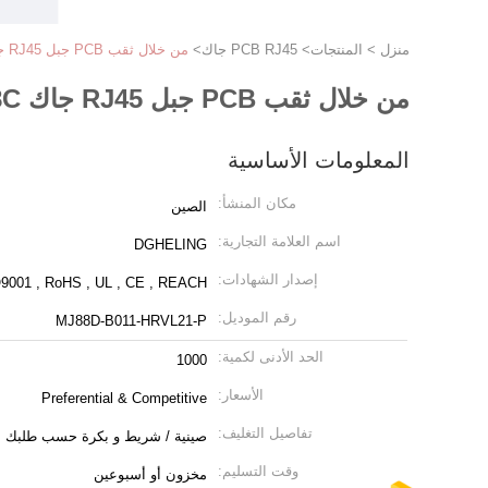
منزل
>
المنتجات
>
PCB RJ45 جاك
>
من خلال ثقب PCB جبل RJ45 جاك 8P8C مدخل واحد جانب الميناء المدمج في الصمام
من خلال ثقب PCB جبل RJ45 جاك 8P8C مدخل واحد جانب الميناء المدمج في الصمام
المعلومات الأساسية
مكان المنشأ:
الصين
اسم العلامة التجارية:
DGHELING
إصدار الشهادات:
9001 , RoHS , UL , CE , REACH
رقم الموديل:
MJ88D-B011-HRVL21-P
الحد الأدنى لكمية:
1000
الأسعار:
Preferential & Competitive
تفاصيل التغليف:
صينية / شريط و بكرة حسب طلبك
وقت التسليم:
مخزون أو أسبوعين