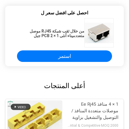
احصل على افضل سعر ل
من خلال ثقب شبكة RJ45 موصل
متعددميناء أنثى 1 × 2 PCB جبل
استمر
أعلى المنتجات
1 × 4 منافذ Ee Rj45
موصلات متعددة المنافذ /
التوصيل والتشغيل بزاوية
الزاوية اليمنى RJ45
Preferential & Competitive MOQ:2000