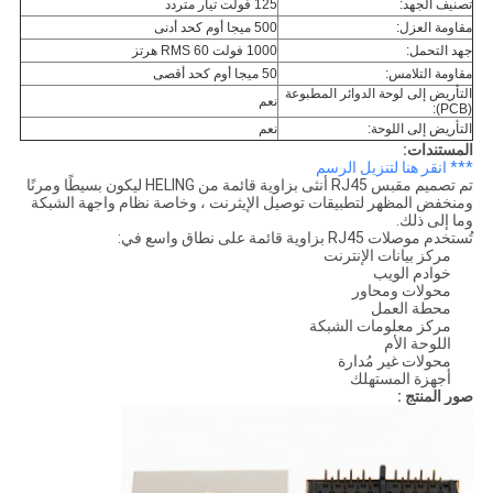
تصنيف الجهد:
125 فولت تيار متردد
مقاومة العزل:
500 ميجا أوم كحد أدنى
جهد التحمل:
1000 فولت RMS 60 هرتز
مقاومة التلامس:
50 ميجا أوم كحد أقصى
التأريض إلى لوحة الدوائر المطبوعة
نعم
(PCB):
التأريض إلى اللوحة:
نعم
المستندات:
*** انقر هنا لتنزيل الرسم
تم تصميم مقبس RJ45 أنثى بزاوية قائمة من HELING ليكون بسيطًا ومرنًا
ومنخفض المظهر لتطبيقات توصيل الإيثرنت ، وخاصة نظام واجهة الشبكة
وما إلى ذلك.
تُستخدم موصلات RJ45 بزاوية قائمة على نطاق واسع في:
مركز بيانات الإنترنت
خوادم الويب
محولات ومحاور
محطة العمل
مركز معلومات الشبكة
اللوحة الأم
محولات غير مُدارة
أجهزة المستهلك
صور المنتج :