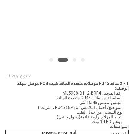
الخصوصية
منتوج وصف
1 × 2 منافذ RJ45 موصلات متعددة المنافذ تثبيت PCB موصل شبكة
الوصف:
رقم الموديل:MJ5908-B112-BRF4
السلسلة: موصلات RJ45 متعددة المنافذ
الجنس: مقبس RJ45 أنثى
المواضع/ أحمال التلامس : 8P8C ( RJ45 ، إيثرنت )
نوع التثبيت : من خلال الثقب
اتجاه المزلاج: زاوية قائمة(دخول جانبي)
مؤشر LED: لا يوجد
المواصفات:
رقم القطعة:
MJ5908-B112-BRF4