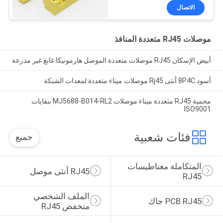
Bticino Lan Port
الاتصال
موصلات RJ45 متعددة المنافذ
أبيض الإسكان RJ45 موصلات متعددة الموصل هارمونيكا غانغ غير مدرعة
أسود 8P4C أنثى Rj45 موصلات ميناء متعددة لمعدات الشبكة
محمية RJ45 متعددة ميناء موصلات MJ5688-B014-RL2 بنفايات
ISO9001
فئات شعبية
جميع
المتكاملة مغناطيسات 
RJ45 أنثى موصل
RJ45
الملف الشخصي 
PCB RJ45 جاك
منخفض RJ45