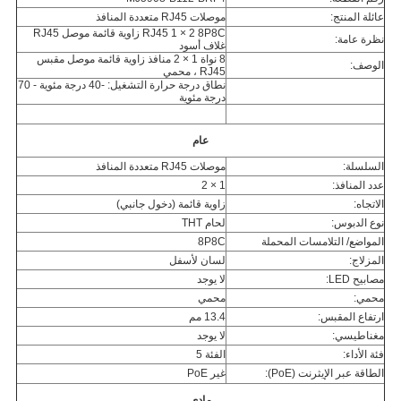
عائلة المنتج:
موصلات RJ45 متعددة المنافذ
RJ45 1 × 2 8P8C زاوية قائمة موصل RJ45
نظرة عامة:
غلاف أسود
8 نواة 1 × 2 منافذ زاوية قائمة موصل مقبس
الوصف:
RJ45 ، محمي
نطاق درجة حرارة التشغيل: -40 درجة مئوية - 70
درجة مئوية
عام
السلسلة:
موصلات RJ45 متعددة المنافذ
عدد المنافذ:
1 × 2
الاتجاه:
زاوية قائمة (دخول جانبي)
نوع الدبوس:
لحام THT
المواضع/ التلامسات المحملة
8P8C
المزلاج:
لسان لأسفل
مصابيح LED:
لا يوجد
محمي:
محمي
ارتفاع المقبس:
13.4 مم
مغناطيسي:
لا يوجد
فئة الأداء:
الفئة 5
الطاقة عبر الإيثرنت (PoE):
غير PoE
مادي