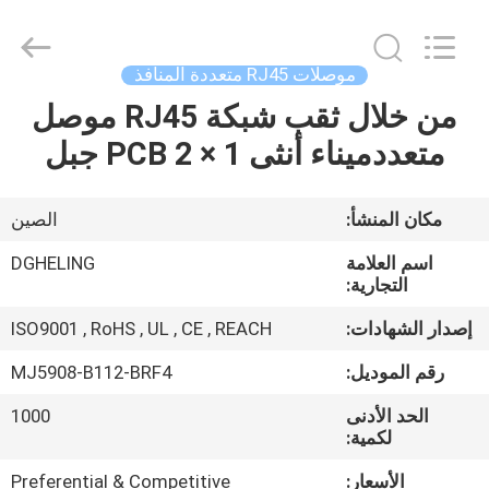
Dongguan
Heling
Electronic
Co.,
Ltd..
موصلات RJ45 متعددة المنافذ
All
Rights
Reserved.
من خلال ثقب شبكة RJ45 موصل
الصفحة
Developed
by
متعددميناء أنثى 1 × 2 PCB جبل
الرئيسية
ECER
منتجات
مكان المنشأ:
الصين
اسم العلامة
DGHELING
معلومات
التجارية:
عنا
إصدار الشهادات:
ISO9001 , RoHS , UL , CE , REACH
رقم الموديل:
MJ5908-B112-BRF4
جولة
الحد الأدنى
1000
في
لكمية:
المعمل
الأسعار:
Preferential & Competitive