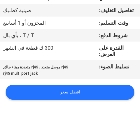
تفاصيل التغليف:
صينية كطلبك
مراقبة
وقت التسليم:
المخزون أو 1 أسابيع
الجودة
شروط الدفع:
T / T ، بأي بال
اتصل
القدرة على
300 ك قطعة في الشهر
العرض:
بنا
تسليط الضوء:
,
rj45 موصل متعدد ، rj45 متعددة ميناء جاك
rj45 multi port jack
اطلب
اقتباس
افضل سعر
خريطة
الموقع
سياسة