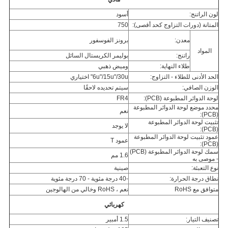
لون الراتنج:
أسود
المتانة (دورات التزاوج كحد أقصى):
750
معدن:
برونز الفوسفور
المواد
راتنج:
بوليمر الكريستال السائل
طلاء النهاية:
وميض ذهبي
الحد الأدنى للطلاء - التزاوج:
6u"/15u"/30u" اختياري
الوزن الصافي:
سيتم تحديده لاحقًا
لوحة الدوائر المطبوعة (PCB):
FR4
محدد موضع لوحة الدوائر المطبوعة
نعم
(PCB):
تثبيت لوحة الدوائر المطبوعة
لا يوجد
(PCB):
عمود تثبيت لوحة الدوائر المطبوعة
عمود T
(PCB):
سمك لوحة الدوائر المطبوعة (PCB)
1.6 مم
- موصى به
نوع التعبئة:
صينية
نطاق درجة الحرارة:
-40 درجة مئوية - 70 درجة مئوية
متوافق مع RoHS
نعم ، RoHS وخالي من الهالوجين
كهربائي
تصنيف التيار:
1.5 أمبير