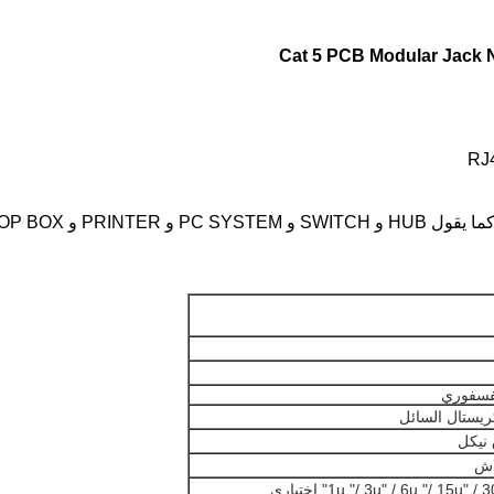
لفسفوري
كريستال السائل
نيكل
اش
1u "/ 3u" / 6u "/ 15u" " اختياري