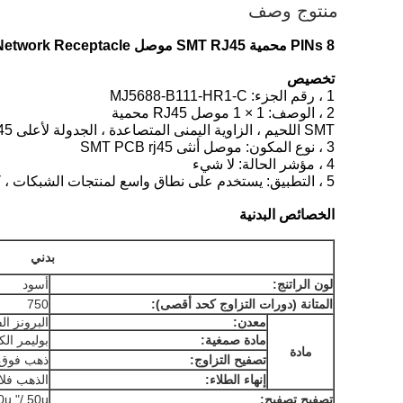
منتوج وصف
8 PINs محمية SMT RJ45 موصل Cat 5 PCB Modular Jack Network Receptacle
تخصيص
1 ، رقم الجزء: MJ5688-B111-HR1-C
2 ، الوصف: 1 × 1 موصل RJ45 محمية
SMT اللحيم ، الزاوية اليمنى المتصاعدة ، الجدولة لأعلى RJ45
3 ، نوع المكون: موصل أنثى SMT PCB rj45
4 ، مؤشر الحالة: لا شيء
5 ، التطبيق: يستخدم على نطاق واسع لمنتجات الشبكات ، كما يقول HUB و SWITCH و PC SYSTEM و PRINTER و SET TOP BOX و SO ON.
الخصائص البدنية
بدني
لون الراتنج:
أسود
المتانة (دورات التزاوج كحد أقصى):
750
معدن:
البرونز ا
مادة صمغية:
بوليمر ال
مادة
تصفيح التزاوج:
ذهب فوق 
إنهاء الطلاء:
الذهب فل
تصفيح تصفيح:
/ 30u "/ 50u