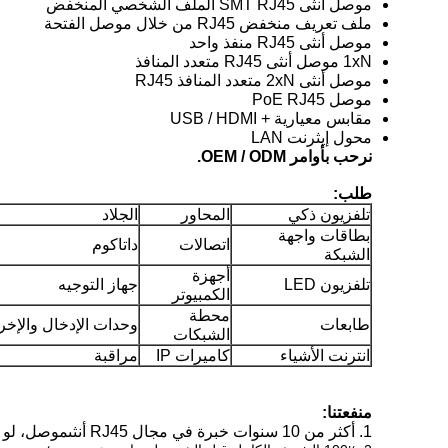
موصل أنثى SMT RJ45 الملف الشخصي المنخفض
ملف تعريف منخفض RJ45 من خلال موصل الفتحة
موصل أنثى RJ45 منفذ واحد
1xN موصل أنثى RJ45 متعدد المنافذ
موصل أنثى 2xN متعدد المنافذ RJ45
موصل PoE RJ45
مقابس معيارية + USB / HDMI
محول إيثرنت LAN
نرحب بأوامر OEM / ODM.
طلب:
تلفزيون ذكي
المحاور
الجلاد
بطاقات واجهة
اتصالات
داتاكوم
الشبكة
أجهزة
تلفزيون LED
جهاز التوجيه
الكمبيوتر
محطة
طابعات
وحدات الإدخال والإخر
الشبكات
انترنت الأشياء
كاميرات IP
مراقبة
منفعتنا:
1. أكثر من 10 سنوات خبرة في مجال RJ45 أنثى
موصل
، لو