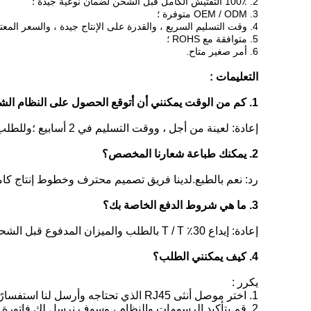
2. 100٪ التفتيش الكامل قبل الشحن لضمان نوعية جيدة ؛
3. OEM / ODM متوفرة ؛
4. وقت التسليم السريع ، والقدرة على الإنتاج جيدة ، والسعر المعتدل.
5. متوافقة مع ROHS ؛
6. أمر صغير متاح.
التعليمات :
1. كم من الوقت يمكنني أن أتوقع الحصول على النظام الشامل والعينة.
إعادة: لعينة من أجل ، ووقت التسليم في 2 أسابيع ؛وللطلب الشامل ، يكون وقت التسليم في غضون 3-4 أسابيع.ذلك يعتمد على الكمية الخاصة بك والمخزون لدينا.
2. يمكنك طباعة شعارنا المخصص؟
رد: نعم بالطبع.لدينا فريق تصميم محترف وخطوط إنتاج كا
3. ما هي شروط الدفع الخاصة بك؟
إعادة: إيداع 30٪ T / T بالطلب والميزان المدفوع قبل الشحن ؛Paypal مقبول ، و L / C مقبول عندما يكون المبلغ الإجمالي أكثر من 10000 دولار أمريكي.
4. كيف يمكنني الطلب؟
يكرر :
1. اختر موصل أنثى RJ45 الذي تحتاجه وأرسل لنا استفسارًا ، وسوف نقوم بالرد خلال 24 ساعة.
2. قم بتأكيد الرسومات والنظام ، وسوف نرسل لك فاتورة أولية لتسديد المبلغ.