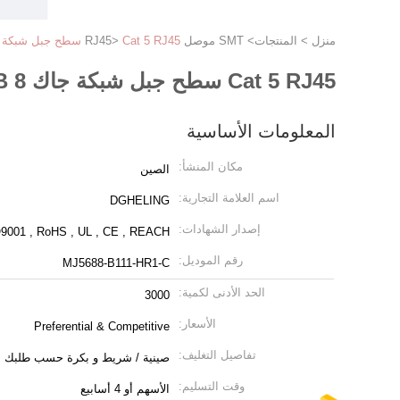
منزل
>
المنتجات
>
SMT موصل RJ45
Cat 5 RJ45 سطح جبل شبكة جاك 8 PINs PCB زاوية مستقيمة متزايد
>
Cat 5 RJ45 سطح جبل شبكة جاك 8 PINs PCB زاوية مستقيمة متزايد
المعلومات الأساسية
مكان المنشأ:
الصين
اسم العلامة التجارية:
DGHELING
إصدار الشهادات:
9001 , RoHS , UL , CE , REACH
رقم الموديل:
MJ5688-B111-HR1-C
الحد الأدنى لكمية:
3000
الأسعار:
Preferential & Competitive
تفاصيل التغليف:
صينية / شريط و بكرة حسب طلبك
وقت التسليم:
الأسهم أو 4 أسابيع