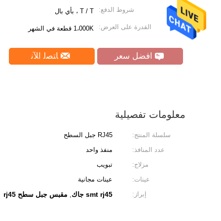
شروط الدفع:
T / T ، بأي بال
القدرة على العرض:
1،000K قطعة في الشهر
افضل سعر
ﺎﺘﺼﻟ ﺍﻶﻧ
معلومات تفصيلية
سلسلة المنتج:
RJ45 جبل السطح
عدد المنافذ:
منفذ واحد
مزلاج:
تبويب
عينات:
عينات مجانية
إبراز:
smt rj45 جاك
مقبس جبل سطح rj45
,