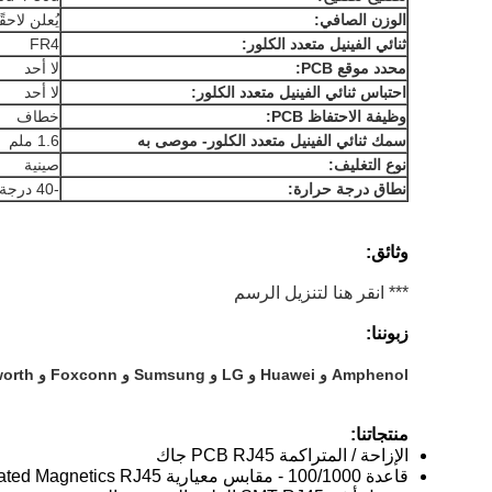
الوزن الصافي:
يُعلن لاحقً
ثنائي الفينيل متعدد الكلور:
FR4
محدد موقع PCB:
لا أحد
احتباس ثنائي الفينيل متعدد الكلور:
لا أحد
وظيفة الاحتفاظ PCB:
خطاف
سمك ثنائي الفينيل متعدد الكلور- موصى به
1.6 ملم
نوع التغليف:
صينية
نطاق درجة حرارة:
-40 درجة مئوية -70 درجة مئوية
وثائق:
*** انقر هنا لتنزيل الرسم
زبوننا:
Amphenol و Huawei و LG و Sumsung و Foxconn و Skyworth و Xiaomi
منتجاتنا:
الإزاحة / المتراكمة PCB RJ45 جاك
قاعدة 100/1000 - مقابس معيارية T Integrated Magnetics RJ45