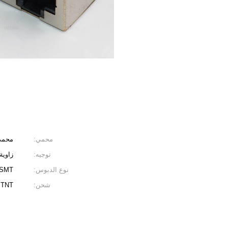
محمي:
محمي
توجيه:
زاوية
نوع الدبوس:
SMT
شحن:
 TNT