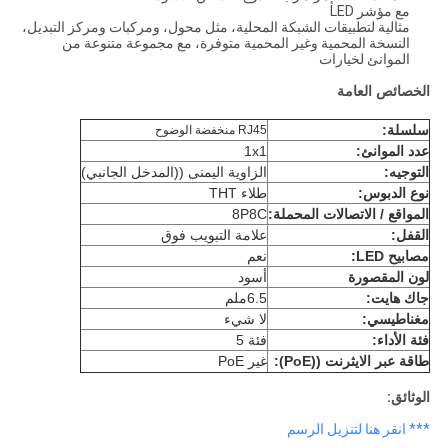
مع مؤشر LED
مثالية لتطبيقات الشبكة المحلية، مثل محول، ومركبات ومركز التبديل،
النسخة المحمية وغير المحمية متوفرة، مع مجموعة متنوعة من
الموانئ لخيارات
الخصائص العامة
سلسلة:
RJ45 منخفضة الوضوح
عدد الموانئ:
1x1
التوجيه:
الزاوية اليمنى ((المدخل الجانبي)
نوع الدبوس:
طلاء THT
المواقع / الاتصالات المحملة:
8P8C
القفل:
علامة التبويب فوق
مصابيح LED:
نعم
لون المقصورة
أسود
جاك هايت:
6.5ملم
مغناطيسي:
لا شيء
فئة الأداء:
فئة 5
طاقة عبر الايثرنت ((PoE):
غير PoE
الوثائق:
*** انقر هنا لتنزيل الرسم