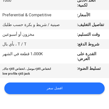
الحد الأدنى
1000
لكمية:
مراقبة
الأسعار:
Preferential & Competitive
الجودة
تفاصيل التغليف:
صينية / شريط و بكرة حسب طلبك
اتصل
وقت التسليم:
مخزون أو أسبوعين
بنا
شروط الدفع:
T / T ، بأي بال
القدرة على
1،000K قطعة في الشهر
اطلب
العرض:
اقتباس
تسليط الضوء:
,
انخفاض rj45 موصل ، انخفاض rj45 جاك
low profile rj45 jack
خريطة
افضل سعر
الموقع
سياسة