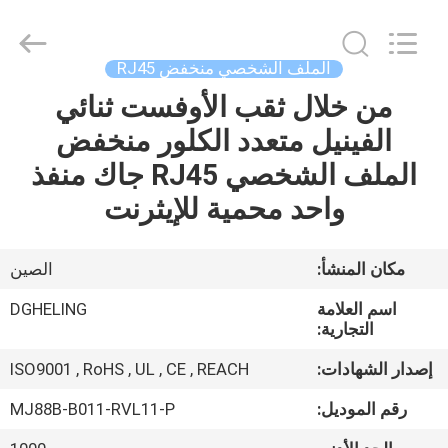
Heling
Electronic
Co.,
Ltd..
All
الملف الشخصي منخفض RJ45
Rights
Reserved.
Developed
من خلال ثقب الأوفست ثنائي
الصفحة
by
ECER
الفينيل متعدد الكلور منخفض
الرئيسية
الملف الشخصي RJ45 جاك منفذ
منتجات
واحد محمية للإيثرنت
معلومات
مكان المنشأ:
الصين
عنا
اسم العلامة
DGHELING
التجارية:
جولة
إصدار الشهادات:
ISO9001 , RoHS , UL , CE , REACH
في
رقم الموديل:
MJ88B-B011-RVL11-P
المعمل