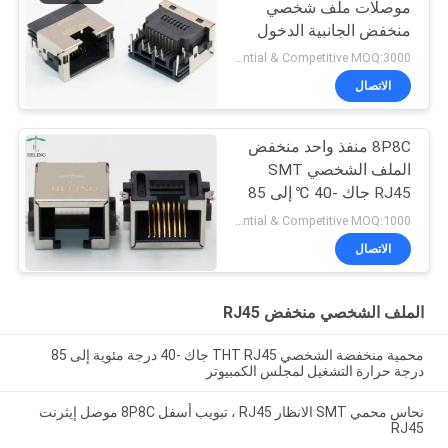
موصلات ملف شخصي
منخفض الجانبية الدخول
بنفايات المتوافقة
Preferential & Competitive MOQ:3000
الاتصال
8P8C منفذ واحد منخفض
الملف الشخصي SMT
RJ45 جاك -40 ℃ إلى 85
℃ درجة حرارة التشغيل
Preferential & Competitive MOQ:1000
الاتصال
الملف الشخصي منخفض RJ45
محمية منخفضة الشخصي THT RJ45 جاك -40 درجة مئوية إلى 85
درجة حرارة التشغيل لمجلس الكمبيوتر
نحاس محمي SMT الانظار RJ45 ، تبويب أسفل 8P8C موصل إيثرنت
RJ45