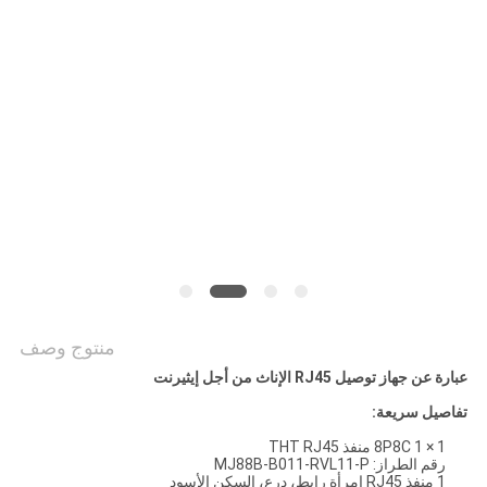
الخصوصية
منتوج وصف
عبارة عن جهاز توصيل RJ45 الإناث من أجل إيثيرنت
تفاصيل سريعة:
8P8C 1 × 1 منفذ THT RJ45
رقم الطراز: MJ88B-B011-RVL11-P
1 منفذ RJ45 إمرأة رابط، درع، السكن الأسود