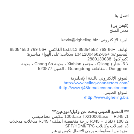
اتصل بنا
(كيفن يي)
مدير المنتج
البريد الإلكتروني: kevin@dgheling.biz
الهاتف: +86-769-85354552 Ext.813 الفاكس: +86-769-85354553
المجموعة: +86-13412004682 سكايب:
على الهواء مباشرة:
(كيو كيو): 2880139638
لا.3، شارع Qilong ، مجتمع Xiabian ، مدينة Chang An ، مدينة
Dongguan ، مقاطعة Guangdong ، الصين 523877
الموقع الإلكتروني باللغة الإنجليزية:
http://www.heling-connectors.com/
http://www.rj45femaleconnector.com/
الموقع الصيني:
http://www.dgheling.biz/
*** المصنع الصيني يبحث عن وكيل/موزعين***
1، 100Base-TX/1000Base-T RJ45 مكبس مغناطيسي
2، RJ45 + USB / 180 درجة منخفضة الملف / RJ45 مدخلات مدخلات
3، اتصالات وكابلات SFP/HDMI/FPC
لمزيد من المعلومات، يرجى الاتصال بكيفن ي عبر