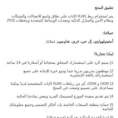
تطبيق المنتج
يتم استخدام ربط RJ45 الإناث على نطاق واسع للاتصالات والشبكات
ونظام الأمن والمنازل الذكية ومعدات الوسائط المتعددة ومحطات POS.
عملائنا:
أمفينول
هواوي، إل جي، غري، شاومي
هم عملائنا.
لماذا تختارنا؟
1) سيتم الرد على استفسارك المتعلق بمنتجاتنا أو أسعارنا في 24 ساعة.
2) موظفون مدربون تدريبا جيدا وذوو خبرة للإجابة على جميع
استفساراتك باللغة الإنجليزية
3) OEM و ODM، أي من رباطات RJ45 الإناث المخصصة لدينا يمكننا
مساعدتك على تصميم وضعت في المنتج
4) يتم تقديم سفينة الموزع لتصميمك الفريد وبعض نماذجنا الحالية
5) حماية منطقة المبيعات الخاصة بك، أفكار التصميم وجميع معلوماتك
الخاصة
6) لدينا الخدمة المثالية بعد البيع لجميع عملائنا