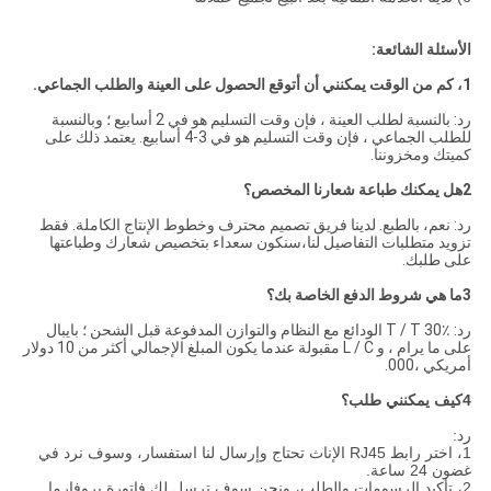
الأسئلة الشائعة:
1، كم من الوقت يمكنني أن أتوقع الحصول على العينة والطلب الجماعي.
رد: بالنسبة لطلب العينة ، فإن وقت التسليم هو في 2 أسابيع ؛ وبالنسبة
للطلب الجماعي ، فإن وقت التسليم هو في 3-4 أسابيع. يعتمد ذلك على
كميتك ومخزوننا.
2هل يمكنك طباعة شعارنا المخصص؟
رد: نعم، بالطبع. لدينا فريق تصميم محترف وخطوط الإنتاج الكاملة. فقط
تزويد متطلبات التفاصيل لنا،سنكون سعداء بتخصيص شعارك وطباعتها
على طلبك.
3ما هي شروط الدفع الخاصة بك؟
رد: T / T 30٪ الودائع مع النظام والتوازن المدفوعة قبل الشحن ؛ بايبال
على ما يرام ، و L / C مقبولة عندما يكون المبلغ الإجمالي أكثر من 10 دولار
أمريكي ،000.
4كيف يمكنني طلب؟
رد:
1، اختر رابط RJ45 الإناث تحتاج وإرسال لنا استفسار، وسوف نرد في
غضون 24 ساعة.
2، تأكيد الرسومات والطلب، ونحن سوف ترسل لك فاتورة بروفارما