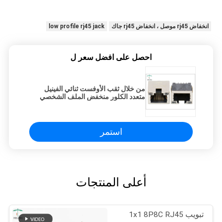
انخفاض rj45 موصل ، انخفاض rj45 جاك
low profile rj45 jack
احصل على افضل سعر ل
من خلال ثقب الأوفست ثنائي الفينيل
متعدد الكلور منخفض الملف الشخصي
RJ45 جاك منفذ واحد محمية للإيثرنت
استمر
أعلى المنتجات
تبويب 1x1 8P8C RJ45