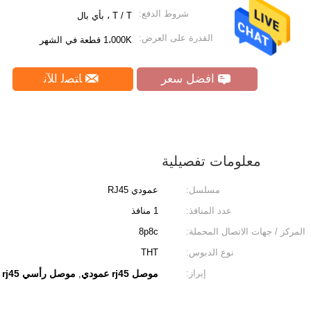
شروط الدفع:
T / T ، بأي بال
القدرة على العرض:
1،000K قطعة في الشهر
افضل سعر
ﺎﺘﺼﻟ ﺍﻶﻧ
معلومات تفصيلية
مسلسل:
عمودي RJ45
عدد المنافذ:
1 منافذ
المركز / جهات الاتصال المحملة:
8p8c
نوع الدبوس:
THT
إبراز:
موصل rj45 عمودي
موصل رأسي rj45
,