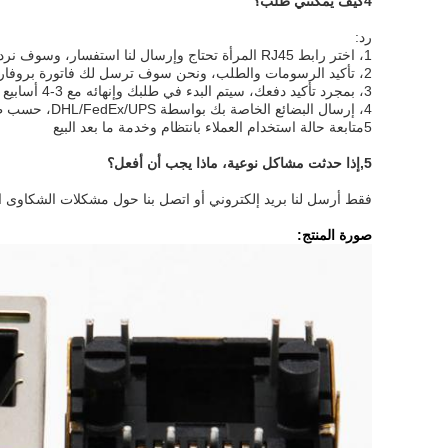
4كيف يمكنني طلب؟
رد:
1، اختر رابط RJ45 المرأة تحتاج وإرسال لنا استفسار، وسوف نرد في غضون 24 ساعة.
2، تأكيد الرسومات والطلب، ونحن سوف ترسل لك فاتورة بروفارما بالنسبة لك للقيام بالدفع.
3، بمجرد تأكيد دفعك، سيتم البدء في طلبك وإنهائه مع 3-4 أسابيع يعتمد على كميتك.
4، إرسال البضائع الخاصة بك بواسطة DHL/FedEx/UPS، حسب طلبك.
5متابعة حالة استخدام العملاء بانتظام وخدمة ما بعد البيع
5,
إذا حدثت مشاكل نوعية، ماذا يجب أن أفعل؟
فقط أرسل لنا بريد إلكتروني أو اتصل بنا حول مشكلات الشكاوى الخاص
صورة المنتج: