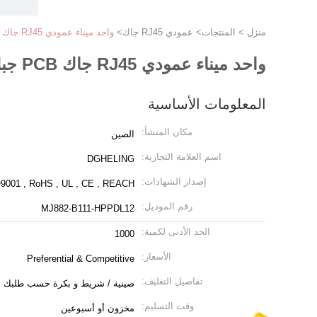
منزل
>
المنتجات
>
عمودي RJ45 جاك
>
واحد ميناء عمودي RJ45 جاك PCB جبل ، حسب الطلب أنثى LAN كابل جاك
واحد ميناء عمودي RJ45 جاك PCB جبل ، حسب الطلب أنثى LAN كابل جاك
المعلومات الأساسية
مكان المنشأ:
الصين
اسم العلامة التجارية:
DGHELING
إصدار الشهادات:
9001 , RoHS , UL , CE , REACH
رقم الموديل:
MJ882-B111-HPPDL12
الحد الأدنى لكمية:
1000
الأسعار:
Preferential & Competitive
تفاصيل التغليف:
صينية / شريط و بكرة حسب طلبك
وقت التسليم:
مخزون أو أسبوعين