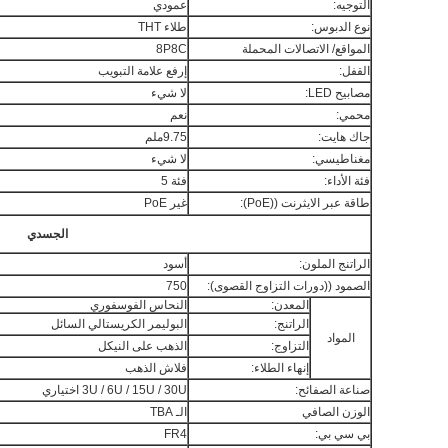
التوجيه:
عمودي
نوع الدبوس:
طلاء THT
المواقع/ الاتصالات المحملة
8P8C
القفل:
إرفع علامة التبويب
مصابيح LED:
لا شيء
محمي:
نعم
جاك هايت:
9.75ملم
مغناطيسي:
لا شيء
فئة الأداء:
فئة 5
طاقة عبر الايثرنت ((PoE):
غير PoE
الجسدي
الراتنج الملون:
أسود
الصمود ((دورات التزاوج القصوى):
750
المعدن:
النحاس الفوسفوري
الراتنج:
البوليمر الكريستالي السائل
المواد
التزاوج:
الذهب على النيكل
إنهاء الطلاء:
فلاش الذهب
صناعة الصفائح:
3U / 6U / 15U / 30U اختياري
الوزن الصافي
الـ TBA
بي سي بي:
FR4