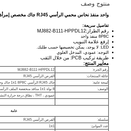
منتوج وصف
واحد منفذ نحاس محمي الرأسي RJ45 جاك مخصص إمرأة اتصال LAN
تفاصيل سريعة:
رقم الطراز:
MJ882-B111-HPPDL12
8P8C منفذ واحد
إرفع علامة التبويب
LED: لا يوجد، يمكن تخصيصها حسب طلبك.
التوجه: عمودي، المدخل العلوي
طريقة تركيب PCB: من خلال الثقب
معايير المنتج:
رقم الجزء:
MJ882-B111-HPPDL12
عائلة المنتجات:
القرص الرأسي RJ45
لمحة عامة:
جاك RJ45 الرأسي 1x1 8P8C جاك وحداتي
الوصف:
8 نواة 1x1 منافذ منخفضة الملف الرأسي RJ45 جاك رابط، مع علامات التبويب المحمية
عمودي ، THT ، نطاق درجة حرارة التشغيل: -40 °C-70 °C
عامة
سلسلة:
القرص الرأسي RJ45
عدد الموانئ:
1x1