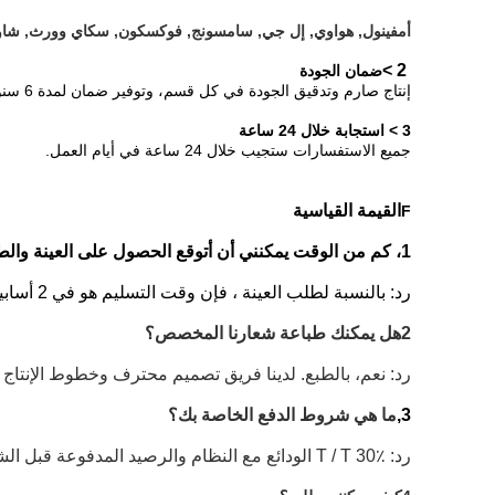
أمفينول, هواوي, إل جي, سامسونج, فوكسكون, سكاي وورث, شاو
2 >
ضمان الجودة
إنتاج صارم وتدقيق الجودة في كل قسم، وتوفير ضمان لمدة 6 سنوات لجميع RJ45 الاتصالات الإناث لدينا.
3 > استجابة خلال 24 ساعة
جميع الاستفسارات ستجيب خلال 24 ساعة في أيام العمل.
القيمة القياسية
F
1، كم من الوقت يمكنني أن أتوقع الحصول على العينة والطلب الجماعي.
رد: بالنسبة لطلب العينة ، فإن وقت التسليم هو في 2 أسابيع ؛ وبالنسبة للطلب الجماعي ، فإن وقت التسليم هو في 3-4 أسابيع. يعتمد ذلك على كميتك ومخزوننا.
2هل يمكنك طباعة شعارنا المخصص؟
رد: نعم، بالطبع. لدينا فريق تصميم محترف وخطوط الإنتا
3,
ما هي شروط الدفع الخاصة بك؟
رد: T / T 30٪ الودائع مع النظام والرصيد المدفوعة قبل الشحن ؛ بايبال على ما يرام ، و L / C مقبولة عندما يكون المبلغ الإجمالي أكثر من 10 دولار أمريكي ،000.