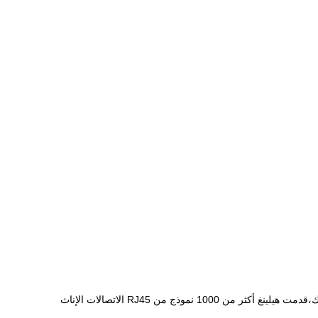
أكثر من 10 سنوات من الخبرة على RJ45 الاتصال الإناث تطوير وإنتاج وتسويق؛ ومنتجاتنا تباع لأكثر من 800 عميل في 63 دولة؛ ما هو أكثر من ذلك،قدمت هيلينغ أكثر من 1000 نموذج من RJ45 الاتصالات الإناث