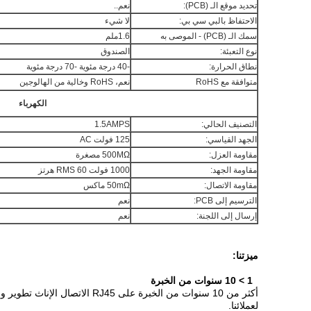
تحديد موقع الـ (PCB):
نعم..
الاحتفاظ بالبي سي بي:
لا شيء
سمك الـ (PCB) - الموصى به
1.6ملم
نوع التعبئة:
الصندوق
نطاق الحرارة:
-40 درجة مئوية -70 درجة مئوية
متوافقة مع RoHS
نعم، RoHS وخالية من الهالوجين
الكهرباء
التصنيف الحالي:
1.5AMPS
الجهد القياسي:
125 فولت AC
مقاومة العزل:
500MΩ مصغرة
مقاومة الجهد:
1000 فولت RMS 60 هرتز
مقاومة الاتصال:
50mΩ ماكس
الترسيم إلى PCB:
نعم
إرسال إلى اللجنة:
نعم
ميزتنا:
1 > 10 سنوات من الخبرة
لعملائنا.