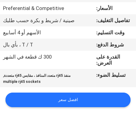
الأسعار:
Preferential & Competitive
مراقبة
تفاصيل التغليف:
صينية / شريط و بكرة حسب طلبك
الجودة
وقت التسليم:
الأسهم أو 4 أسابيع
اتصل
شروط الدفع:
T / T ، بأي بال
بنا
القدرة على
300 ك قطعة في الشهر
العرض:
اطلب
تسليط الضوء:
,
منفذ rj45 متعدد المنافذ ، مقابس rj45 متعددة
multiple rj45 sockets
اقتباس
افضل سعر
خريطة
الموقع
سياسة