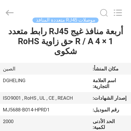
Dongguan
Heling
Electronic
Co.,
Ltd..
موصلات RJ45 متعددة المنافذ
All
Rights
Reserved.
أربعة منافذ غيج RJ45 رابط متعدد
الصفحة
Developed
by
1 × 4 R / A حق زاوية RoHS
الرئيسية
ECER
شكوى
منتجات
مكان المنشأ:
الصين
معلومات
اسم العلامة
DGHELING
عنا
التجارية:
إصدار الشهادات:
ISO9001 , RoHS , UL , CE , REACH
جولة
رقم الموديل:
MJ5688-B014-HPRD1
في
الحد الأدنى
2000
المعمل
لكمية: