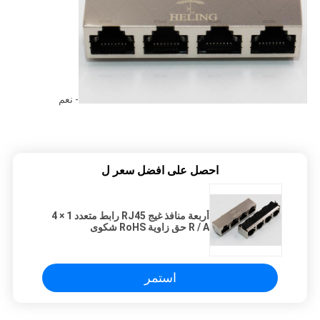
- نعم
احصل على افضل سعر ل
أربعة منافذ غيج RJ45 رابط متعدد 1 × 4
R / A حق زاوية RoHS شكوى
استمر