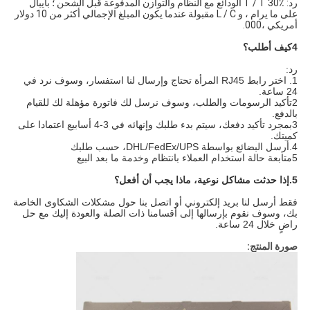
رد: T / T 30٪ الودائع مع النظام والتوازن المدفوعة قبل الشحن ؛ بايبال
على ما يرام ، و L / C مقبولة عندما يكون المبلغ الإجمالي أكثر من 10 دولار
أمريكي ،000.
4كيف أطلب؟
رد:
1. اختر رابط RJ45 المرأة تحتاج وإرسال لنا استفسار، وسوف نرد في
24 ساعة.
2تأكيد الرسومات والطلب، وسوف نرسل لك فاتورة مؤهلة لك للقيام
بالدفع.
3بمجرد تأكيد دفعك، سيتم بدء طلبك وإنهائه في 3-4 أسابيع اعتمادا على
كميتك.
4.أرسل البضائع بواسطة DHL/FedEx/UPS، حسب طلبك
5متابعة حالة استخدام العملاء بانتظام وخدمة ما بعد البيع
5.
إذا حدثت مشاكل نوعية، ماذا يجب أن أفعل؟
فقط أرسل لنا بريد إلكتروني أو اتصل بنا حول مشكلات الشكاوى الخاصة
بك، وسوف نقوم بإرسالها إلى أقسامنا ذات الصلة والعودة إليك مع حل
راضٍ خلال 24 ساعة.
صورة المنتج: