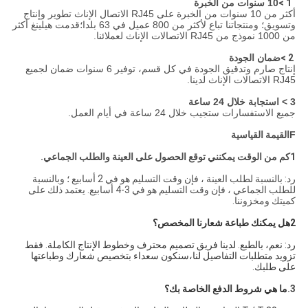
1 >
10 سنوات من الخبرة
أكثر من 10 سنوات من الخبرة على RJ45 الاتصال الإناث تطوير وإنتاج
وتسويق؛ ومنتجاتنا تباع لأكثر من 800 عميل في 63 بلدا؛قدمت هيلينغ أكثر
من 1000 نموذج من RJ45 الاتصالات الإناث لعملائنا.
2 >
ضمان الجودة
إنتاج صارم وتدقيق الجودة في كل قسم، توفير 6 سنوات ضمان لجميع
RJ45 الاتصالات الإناث لدينا.
3 > استجابة خلال 24 ساعة
جميع الاستفسارات ستجيب خلال 24 ساعة في أيام العمل.
F
القيمة القياسية
1كم من الوقت يمكنني توقع الحصول على العينة والطلب الجماعي.
رد: بالنسبة لطلب العينة ، فإن وقت التسليم هو في 2 أسابيع ؛ وبالنسبة
للطلب الجماعي ، فإن وقت التسليم هو في 3-4 أسابيع. يعتمد ذلك على
كميتك ومخزوننا.
2هل يمكنك طباعة شعارنا المخصص؟
رد: نعم، بالطبع. لدينا فريق تصميم محترف وخطوط الإنتاج الكاملة. فقط
تزويد متطلبات التفاصيل لنا،سنكون سعداء بتخصيص شعارك وطباعتها
على طلبك.
3.
ما هي شروط الدفع الخاصة بك؟