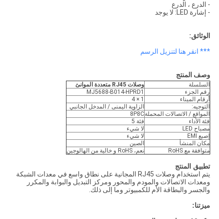
- الدرع ، الدرع
- إشارة LED: لا يوجد
الوثائق:
*** انقر هنا لتنزيل الرسم
وصف المنتج
السلسلة
وصلات RJ45 متعددة الموانئ
رقم الجزء
MJ5688-B014-HPRD1
أرقام الميناء
1 × 4
التوجيه:
الزاوية اليمنى / المدخل الجانبي
المواقع / الاتصالات المحملة
8P8C
فئة الأداء
فئة 5
مصباح LED
لا شيء
إصبع EMI
لا شيء
مكان المنشأ
الصين
متوافقة مع RoHS
نعم، RoHS و خالية من الهالوجين
تطبيق المنتج
يتم استخدام وصلات RJ45 المجانية على نطاق واسع في معدات الشبكة
ومعدات الاتصالات والمودم والمحور ومركز التبديل والبوابة والمكرر
والجسر والبطاقة الأم للكمبيوتر وما إلى ذلك.
ميزتنا: