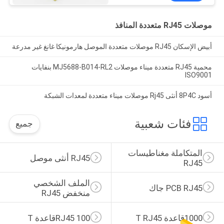
موصلات RJ45 متعددة المنافذ
أبيض الإسكان RJ45 موصلات متعددة الموصل هارمونيكا غانغ غير مدرعة
محمية RJ45 متعددة ميناء موصلات MJ5688-B014-RL2 بنفايات
ISO9001
أسود 8P4C أنثى Rj45 موصلات ميناء متعددة لمعدات الشبكة
فئات شعبية
جميع
المتكاملة مغناطيسات 
RJ45 أنثى موصل
RJ45
الملف الشخصي 
PCB RJ45 جاك
منخفض RJ45
1000قاعدة T RJ45
RJ45 100قاعدة T