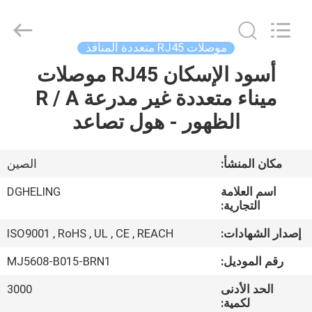
Dongguan
Heling
Electronic
Co.,
Ltd..
موصلات RJ45 متعددة المنافذ
All
Rights
Reserved.
أسود الإسكان RJ45 موصلات
الصفحة
Developed
by
ميناء متعددة غير مدرعة R / A
الرئيسية
ECER
الظهور - هول تصاعد
منتجات
مكان المنشأ:
الصين
معلومات
اسم العلامة
DGHELING
عنا
التجارية:
إصدار الشهادات:
ISO9001 , RoHS , UL , CE , REACH
جولة
رقم الموديل:
MJ5608-B015-BRN1
في
الحد الأدنى
3000
المعمل
لكمية: