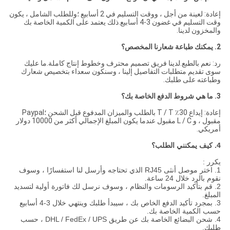
إعادة: لعينة من أجل ، ووقت التسليم في 2 أسابيع ؛وللطلب الشامل ، يكون
وقت التسليم في غضون 3-4 أسابيع.ذلك يعتمد على الكمية الخاصة بك
والمخزون لدينا.
2. يمكنك طباعة شعارنا المخصص؟
رد: نعم بالطبع.لدينا فريق تصميم محترف وخطوط إنتاج كاملة.ما عليك
سوى تقديم متطلبات التفاصيل إلينا ، وسنكون سعداء بتخصيص شعارك
وطباعته على طلبك.
3. ما هي شروط الدفع الخاصة بك؟
إعادة: إيداع 30٪ T / T بالطلب والميزان المدفوع قبل الشحن ؛Paypal
مقبول ، و L / C مقبول عندما يكون المبلغ الإجمالي أكثر من 10000 دولار
أمريكي.
4. كيف يمكنني الطلب؟
يكرر :
1. اختر موصل أنثى RJ45 الذي تحتاجه وأرسل لنا استفسارًا ، وسوف
نقوم بالرد خلال 24 ساعة.
2. قم بتأكيد الرسومات والنظام ، وسوف نرسل لك فاتورة أولية لتسديد
المبلغ.
3. بمجرد تأكيد الدفع الخاص بك ، سيبدأ طلبك وينتهي خلال 3-4 أسابيع
حسب الكمية الخاصة بك.
4. شحن البضائع الخاصة بك عن طريق DHL / FedEx / UPS ، حسب
طلبك.