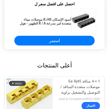
احصل على افضل سعر ل
أسود الإسكان RJ45 موصلات ميناء
متعددة غير مدرعة R / A الظهور - هول
تصاعد
استمر
أعلى المنتجات
1 × 4 منافذ Ee Rj45
موصلات متعددة المنافذ /
التوصيل والتشغيل بزاوية
الزاوية اليمنى RJ45
Preferential & Competitive MOQ:2000
Bticino Lan Port
الاتصال