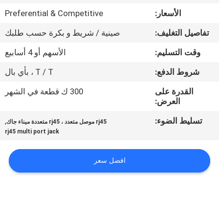
الأسعار:
Preferential & Competitive
مراقبة
تفاصيل التغليف:
صينية / شريط و بكرة حسب طلبك
الجودة
وقت التسليم:
الأسهم أو 4 أسابيع
اتصل
شروط الدفع:
T / T ، بأي بال
بنا
القدرة على
300 ك قطعة في الشهر
العرض:
اطلب
تسليط الضوء:
,
rj45 موصل متعدد ، rj45 متعددة ميناء جاك
rj45 multi port jack
اقتباس
افضل سعر
خريطة
الموقع
سياسة