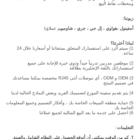
ومحطات نقاط البيع.
زبوننا:
أمفينول ،
هواوي ، إل جي ، جري ، شاومي
هم عملاؤنا.
لماذا أخترتنا؟
1) سيتم الرد على استفسارك المتعلق بمنتجاتنا أو أسعارنا خلال 24
ساعة.
2) موظفين مدربين تدريباً جيداً وذوي خبرة للإجابة على جميع
استفساراتك باللغة الإنجليزية بطلاقة
3) OEM و ODM ، أي موصلات أنثى RJ45 مخصصة يمكننا مساعدتك
في تصميم المنتج
4) يتم تقديم سفينة الموزع لتصميمك الفريد وبعض النماذج الحالية لدينا
5) حماية منطقة المبيعات الخاصة بك ، وأفكار التصميم وجميع المعلومات
الخاصة بك
6) احصل على خدمة ما بعد البيع المثالية لجميع عملائنا
التعليمات :
1. كم من الوقت يمكنني أن أتوقع الحصول على النظام الشامل والعينة.