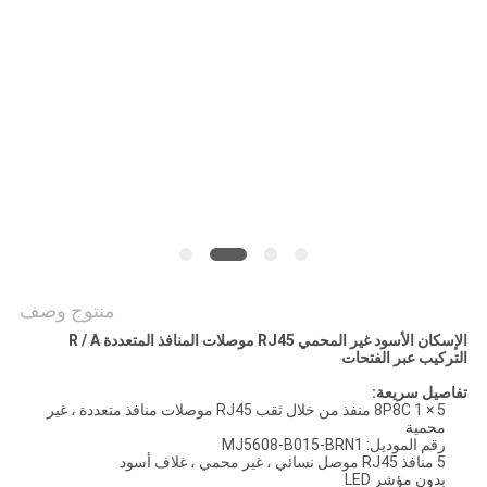
الخصوصية
منتوج وصف
الإسكان الأسود غير المحمي RJ45 موصلات المنافذ المتعددة R / A
التركيب عبر الفتحات
تفاصيل سريعة:
8P8C 1 × 5 منفذ من خلال ثقب RJ45 موصلات منافذ متعددة ، غير
محمية
رقم الموديل: MJ5608-B015-BRN1
5 منافذ RJ45 موصل نسائي ، غير محمي ، غلاف أسود
بدون مؤشر LED