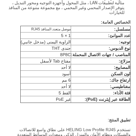
مثالية لتطبيقات LAN ، مثل المحول وأجهزة التوجيه ومحور التبديل ،
يتوفر الإصدار المحمي وغير المحمي ، مع مجموعة متنوعة من المنافذ
للخيارات
الخصائص العامة:
مسلسل:
موصل متعدد المنافذ RJ45
عدد الموانئ:
1 × 5
توجيه:
الزاوية اليمنى (مدخل جانبي)
نوع الدبوس:
جندى THT
المناصب / جهات الاتصال المحملة:
8P8C
مزلاج:
مفتاح Tab لأسفل
المصابيح:
لا أحد
لون السكن
أسود
ارتفاع جاك:
6 مم
مغناطيسي:
لا أحد
فئة الأداء:
القط 5
الطاقة عبر إيثرنت (PoE):
غير PoE
تطبيق المنتج:
تستخدم HELING Low Profile RJ45 على نطاق واسع للاتصالات
والشبكات ونظام الأمان والمنزل الذكي ومعدات الوسائط المتعددة