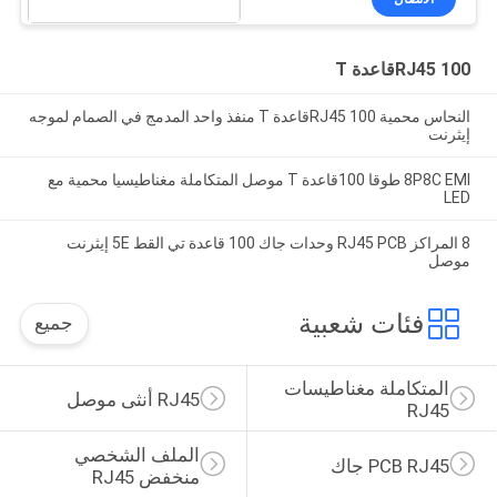
RJ45 100قاعدة T
النحاس محمية RJ45 100قاعدة T منفذ واحد المدمج في الصمام لموجه
إيثرنت
8P8C EMI طوقا 100قاعدة T موصل المتكاملة مغناطيسيا محمية مع
LED
8 المراكز RJ45 PCB وحدات جاك 100 قاعدة تي القط 5E إيثرنت
موصل
فئات شعبية
جميع
المتكاملة مغناطيسات 
RJ45 أنثى موصل
RJ45
الملف الشخصي 
PCB RJ45 جاك
منخفض RJ45