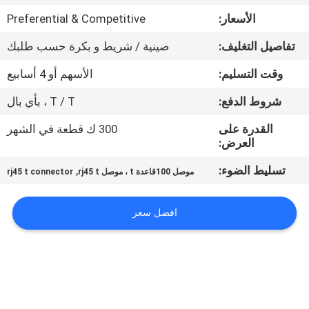
الأسعار:
Preferential & Competitive
مراقبة
تفاصيل التغليف:
صينية / شريط و بكرة حسب طلبك
الجودة
وقت التسليم:
الأسهم أو 4 أسابيع
اتصل
شروط الدفع:
T / T ، بأي بال
بنا
القدرة على
300 ك قطعة في الشهر
العرض:
اطلب
تسليط الضوء:
,
موصل 100قاعدة t ، موصل rj45 t
rj45 t connector
اقتباس
افضل سعر
خريطة
الموقع
سياسة