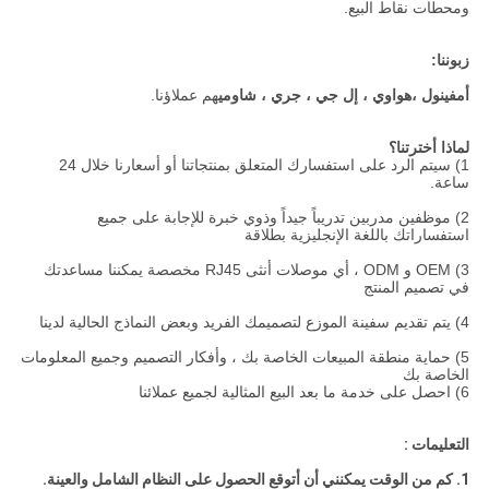
ومحطات نقاط البيع.
زبوننا:
أمفينول ،
هواوي ، إل جي ، جري ، شاومي
هم عملاؤنا.
لماذا أخترتنا؟
1) سيتم الرد على استفسارك المتعلق بمنتجاتنا أو أسعارنا خلال 24
ساعة.
2) موظفين مدربين تدريباً جيداً وذوي خبرة للإجابة على جميع
استفساراتك باللغة الإنجليزية بطلاقة
3) OEM و ODM ، أي موصلات أنثى RJ45 مخصصة يمكننا مساعدتك
في تصميم المنتج
4) يتم تقديم سفينة الموزع لتصميمك الفريد وبعض النماذج الحالية لدينا
5) حماية منطقة المبيعات الخاصة بك ، وأفكار التصميم وجميع المعلومات
الخاصة بك
6) احصل على خدمة ما بعد البيع المثالية لجميع عملائنا
التعليمات :
1. كم من الوقت يمكنني أن أتوقع الحصول على النظام الشامل والعينة.