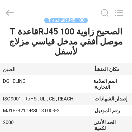
Heling
Electronic
Co.,
Ltd..
All
RJ45 100قاعدة T
Rights
Reserved.
الصحيح زاوية RJ45 100قاعدة T
الصفحة
Developed
by
ECER
موصل أفقي مدخل قياسي مزلاج
الرئيسية
لأسفل
منتجات
مكان المنشأ:
الصين
معلومات
اسم العلامة
DGHELING
عنا
التجارية:
إصدار الشهادات:
ISO9001 , RoHS , UL , CE , REACH
جولة
رقم الموديل:
MJ1B-B211-RSL13T003-2
في
الحد الأدنى
2000
المعمل
لكمية: