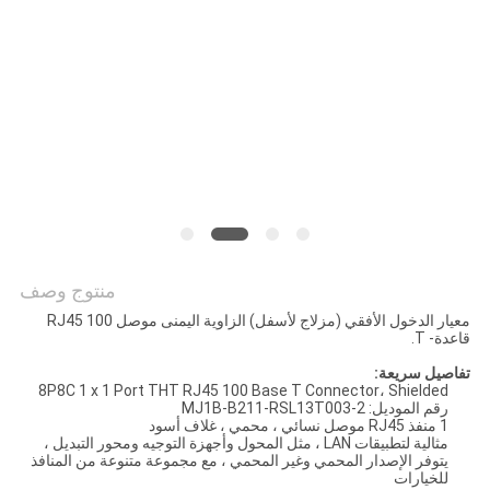
الخصوصية
منتوج وصف
معيار الدخول الأفقي (مزلاج لأسفل) الزاوية اليمنى موصل RJ45 100
قاعدة- T.
تفاصيل سريعة:
8P8C 1 x 1 Port THT RJ45 100 Base T Connector، Shielded
رقم الموديل: MJ1B-B211-RSL13T003-2
1 منفذ RJ45 موصل نسائي ، محمي ، غلاف أسود
مثالية لتطبيقات LAN ، مثل المحول وأجهزة التوجيه ومحور التبديل ،
يتوفر الإصدار المحمي وغير المحمي ، مع مجموعة متنوعة من المنافذ
للخيارات