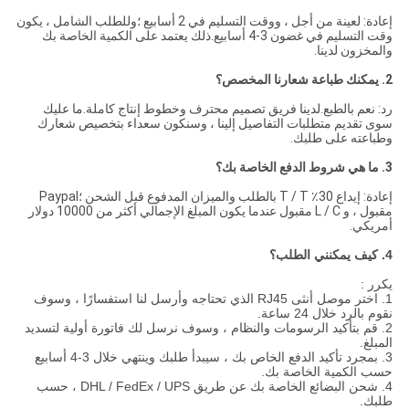
إعادة: لعينة من أجل ، ووقت التسليم في 2 أسابيع ؛وللطلب الشامل ، يكون
وقت التسليم في غضون 3-4 أسابيع.ذلك يعتمد على الكمية الخاصة بك
والمخزون لدينا.
2. يمكنك طباعة شعارنا المخصص؟
رد: نعم بالطبع.لدينا فريق تصميم محترف وخطوط إنتاج كاملة.ما عليك
سوى تقديم متطلبات التفاصيل إلينا ، وسنكون سعداء بتخصيص شعارك
وطباعته على طلبك.
3. ما هي شروط الدفع الخاصة بك؟
إعادة: إيداع 30٪ T / T بالطلب والميزان المدفوع قبل الشحن ؛Paypal
مقبول ، و L / C مقبول عندما يكون المبلغ الإجمالي أكثر من 10000 دولار
أمريكي.
4. كيف يمكنني الطلب؟
يكرر :
1. اختر موصل أنثى RJ45 الذي تحتاجه وأرسل لنا استفسارًا ، وسوف
نقوم بالرد خلال 24 ساعة.
2. قم بتأكيد الرسومات والنظام ، وسوف نرسل لك فاتورة أولية لتسديد
المبلغ.
3. بمجرد تأكيد الدفع الخاص بك ، سيبدأ طلبك وينتهي خلال 3-4 أسابيع
حسب الكمية الخاصة بك.
4. شحن البضائع الخاصة بك عن طريق DHL / FedEx / UPS ، حسب
طلبك.