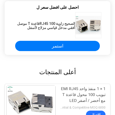
احصل على افضل سعر ل
الصحيح زاوية RJ45 100قاعدة T موصل
أفقي مدخل قياسي مزلاج لأسفل
استمر
أعلى المنتجات
1 × 1 منفذ واحد EMI RJ45
تبويب 100 محول قاعدة T
مع أخضر / أصفر LED
Preferential & Competitive MOQ:6000
الاتصال