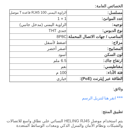
الخصائص العامة:
مسلسل:
الزاوية اليمنى RJ45 100 قاعدة T موصل
عدد الموانئ:
1 × 1
توجيه:
الزاوية اليمنى (مدخل جانبي)
نوع الدبوس:
جندى THT
المناصب / جهات الاتصال المحملة:
8P8C
مزلاج:
اضغط لأسفل
المصابيح:
أصفر أخضر
لون السكن
أسود
ارتفاع جاك:
6.5 ملم
مغناطيسي:
نعم
فئة الأداء:
100 م
الطاقة عبر إيثرنت (PoE):
خياري
وثائق:
*** انقر هنا لتنزيل الرسم
تطبيق المنتج:
يتم استخدام موصل HELING RJ45 النسائي على نطاق واسع للاتصالات
والشبكات ونظام الأمان والمنزل الذكي ومعدات الوسائط المتعددة