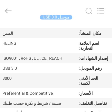
Heling
Electronic
Co.,
Ltd..
All
موصل USB 3.0
Rights
Reserved.
الصفحة
Developed
by
ECER
مكان المنشأ:
الصين
الرئيسية
اسم العلامة
HELING
التجارية:
منتجات
إصدار الشهادات:
ISO9001 , RoHS , UL , CE , REACH
معلومات
رقم الموديل:
USB 3.0
عنا
الحد الأدنى
3000
لكمية:
جولة
الأسعار:
Preferential & Competitive
في
تفاصيل التغليف:
صينية / شريط و بكرة حسب طلبك
المعمل