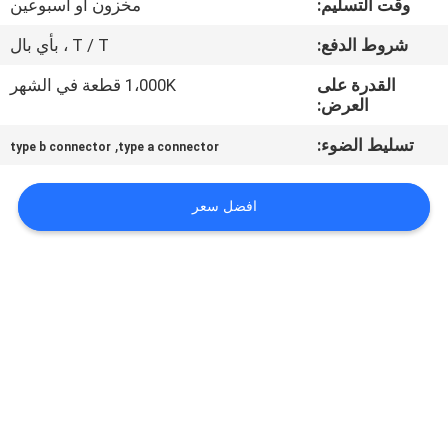
وقت التسليم:
مخزون أو أسبوعين
مراقبة
شروط الدفع:
T / T ، بأي بال
الجودة
القدرة على
1،000K قطعة في الشهر
العرض:
اتصل
تسليط الضوء:
,
type b connector
type a connector
بنا
افضل سعر
اطلب
اقتباس
خريطة
الموقع
سياسة