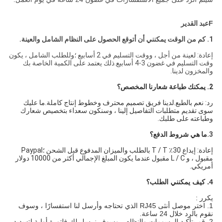
F
عبد القدير
1. كم من الوقت يمكنني أن أتوقع الحصول على النظام الشامل والعينة.
إعادة: لعينة من أجل ، ووقت التسليم في 2 أسابيع ؛وللطلب الشامل ، يكون
وقت التسليم في غضون 3-4 أسابيع.ذلك يعتمد على الكمية الخاصة بك
والمخزون لدينا.
2. يمكنك طباعة شعارنا المخصص؟
رد: نعم بالطبع.لدينا فريق تصميم محترف وخطوط إنتاج كاملة.ما عليك
سوى تقديم متطلبات التفاصيل إلينا ، وسنكون سعداء بتخصيص شعارك
وطباعته على طلبك.
3.
ما هي شروط الدفع؟
إعادة: إيداع 30٪ T / T بالطلب والميزان المدفوع قبل الشحن ؛Paypal
مقبول ، و L / C مقبول عندما يكون المبلغ الإجمالي أكثر من 10000 دولار
أمريكي.
4. كيف يمكنني الطلب؟
يكرر :
1. اختر موصل أنثى RJ45 الذي تحتاجه وأرسل لنا استفسارًا ، وسوف
نقوم بالرد خلال 24 ساعة.
2. قم بتأكيد الرسومات والنظام ، وسوف نرسل لك فاتورة أولية لتسديد