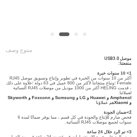
الخصوصية
منتوج وصف
موصل USB3.0
منفعتنا:
1> 10 سنوات خبرة
أكثر من 10 سنوات من الخبرة في تطوير وإنتاج وتسويق موصل RJ45
Female ؛وتباع منتجاتنا لأكثر من 800 عميل في 63 دولة ؛علاوة على ذلك
، قدمت HELING أكثر من 1000 موديل من موصلات RJ45 النسائية
لعملائنا.
Amphenol و Huawei و LG و Sumsung و Foxconn و Skyworth
و Xiaomi
هم عملاؤنا
2>
ضمان الجودة
فحص صارم للإنتاج والجودة في كل قسم ، مما يوفر ضمانًا لمدة 6
سنوات لجميع موصلات RJ45 النسائية.
3> تم الرد خلال 24 ساعة
سيتم الرد على جميع الاستفسارات في غضون 24 ساعة في يوم العمل.