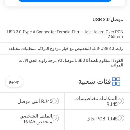
موصل USB 3.0
USB 3.0 Type A Connector Female Thru - Hole Height Over PCB
2.55mm
رابط USB3.0 قابلة للتخصيص مع خيار مزدوج التراكم لمتطلبات مختلفة
الفولاذ المقاوم للصدأ USB3 0 موصل 90 درجة زاوية الحق الإناث
الموانئ
فئات شعبية
جميع
المتكاملة مغناطيسات 
RJ45 أنثى موصل
RJ45
الملف الشخصي 
PCB RJ45 جاك
منخفض RJ45