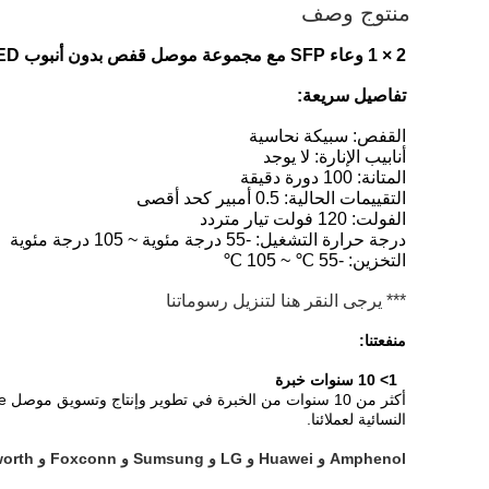
منتوج وصف
2 × 1 وعاء SFP مع مجموعة موصل قفص بدون أنبوب LED
تفاصيل سريعة:
القفص: سبيكة نحاسية
أنابيب الإنارة: لا يوجد
المتانة: 100 دورة دقيقة
التقييمات الحالية: 0.5 أمبير كحد أقصى
الفولت: 120 فولت تيار متردد
درجة حرارة التشغيل: -55 درجة مئوية ~ 105 درجة مئوية
التخزين: -55 ℃ ~ 105 ℃
*** يرجى النقر هنا لتنزيل رسوماتنا
منفعتنا:
1> 10 سنوات خبرة
النسائية لعملائنا.
Amphenol و Huawei و LG و Sumsung و Foxconn و Skyworth و Xiaomi