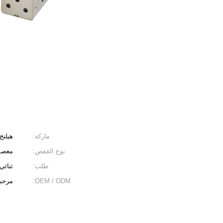
ماركة:
هيلنج
نوع القفص:
معصو
طلب:
ثنائي
OEM / ODM:
مرحباً