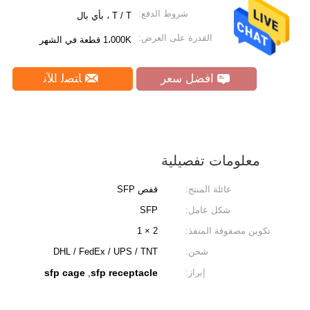
شروط الدفع:
T / T ، بأي بال
القدرة على العرض:
1،000K قطعة في الشهر
افضل سعر
ﺎﺘﺼﻟ ﺍﻶﻧ
معلومات تفصيلية
عائلة المنتج:
قفص SFP
شكل عامل:
SFP
تكوين مصفوفة المنفذ:
2 × 1
شحن:
DHL / FedEx / UPS / TNT
إبراز:
sfp receptacle
sfp cage
,