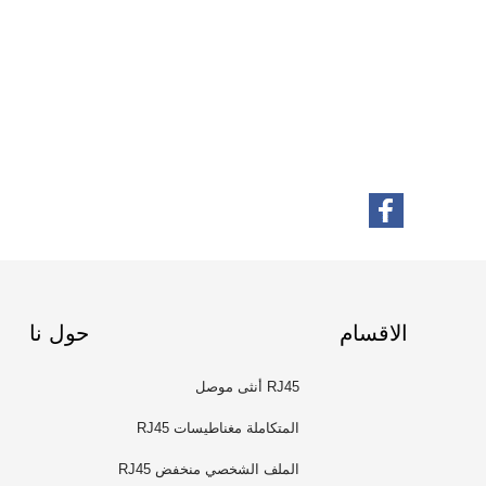
الاقسام
حول نا
RJ45 أنثى موصل
المتكاملة مغناطيسات RJ45
الملف الشخصي منخفض RJ45