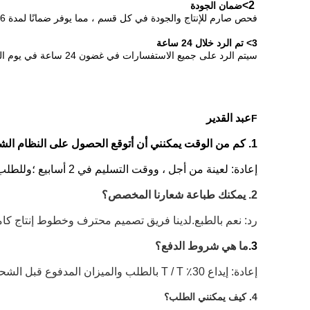
2>
ضمان الجودة
فحص صارم للإنتاج والجودة في كل قسم ، مما يوفر ضمانًا لمدة 6 سنوات لجميع موصلات RJ45 النسائية.
3> تم الرد خلال 24 ساعة
سيتم الرد على جميع الاستفسارات في غضون 24 ساعة في يوم العمل.
عبد القدير
F
1. كم من الوقت يمكنني أن أتوقع الحصول على النظام الشامل والعينة.
إعادة: لعينة من أجل ، ووقت التسليم في 2 أسابيع ؛وللطلب الشامل ، يكون وقت التسليم في غضون 3-4 أسابيع.ذلك يعتمد على الكمية الخاصة بك والمخزون لدينا.
2. يمكنك طباعة شعارنا المخصص؟
رد: نعم بالطبع.لدينا فريق تصميم محترف وخطوط إنتاج كا
3.
ما هي شروط الدفع؟
إعادة: إيداع 30٪ T / T بالطلب والميزان المدفوع قبل الشحن ؛Paypal مقبول ، و L / C مقبول عندما يكون المبلغ الإجمالي أكثر من 10000 دولار أمريكي.
4. كيف يمكنني الطلب؟