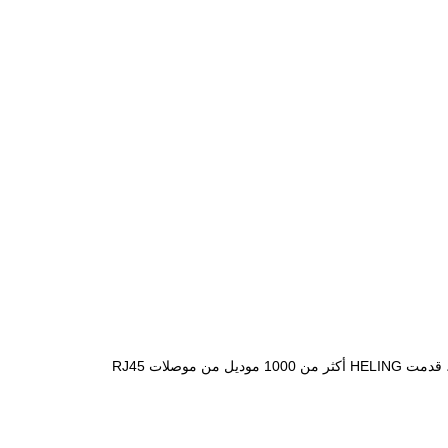
أكثر من 10 سنوات من الخبرة في تطوير وإنتاج وتسويق موصل RJ45 Female ؛وتباع منتجاتنا لأكثر من 800 عميل في 63 دولة ؛علاوة على ذلك ، قدمت HELING أكثر من 1000 موديل من موصلات RJ45