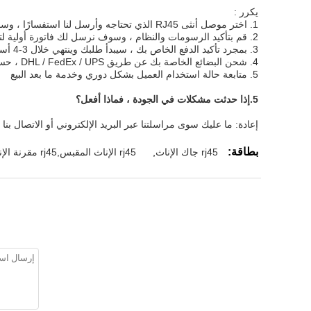
يكرر :
1. اختر موصل أنثى RJ45 الذي تحتاجه وأرسل لنا استفسارًا ، وسوف نقوم بالرد خلال 24 ساعة.
2. قم بتأكيد الرسومات والنظام ، وسوف نرسل لك فاتورة أولية لتسديد المبلغ.
3. بمجرد تأكيد الدفع الخاص بك ، سيبدأ طلبك وينتهي خلال 3-4 أسابيع حسب الكمية الخاصة بك.
4. شحن البضائع الخاصة بك عن طريق DHL / FedEx / UPS ، حسب طلبك.
5. متابعة حالة استخدام العميل بشكل دوري وخدمة ما بعد البيع
5.
إذا حدثت مشكلات في الجودة ، فماذا أفعل؟
إعادة: ما عليك سوى مراسلتنا عبر البريد الإلكتروني أو الاتصال بنا
بطاقة:
rj45 جاك الإناث
,
rj45 الإناث المقبس,rj45 مقرنة الإناث