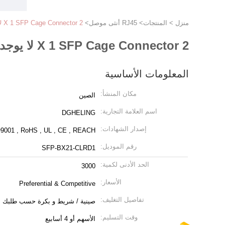
منزل
>
المنتجات
>
RJ45 أنثى موصل
>
2 X 1 SFP Cage Connector لا يوجد أنابيب خفيفة ISO9001 RoHS UL CE
2 X 1 SFP Cage Connector لا يوجد أنابيب خفيفة ISO9001 RoHS UL CE
المعلومات الأساسية
مكان المنشأ:
الصين
اسم العلامة التجارية:
DGHELING
إصدار الشهادات:
9001 , RoHS , UL , CE , REACH
رقم الموديل:
SFP-BX21-CLRD1
الحد الأدنى لكمية:
3000
الأسعار:
Preferential & Competitive
تفاصيل التغليف:
صينية / شريط و بكرة حسب طلبك
وقت التسليم:
الأسهم أو 4 أسابيع