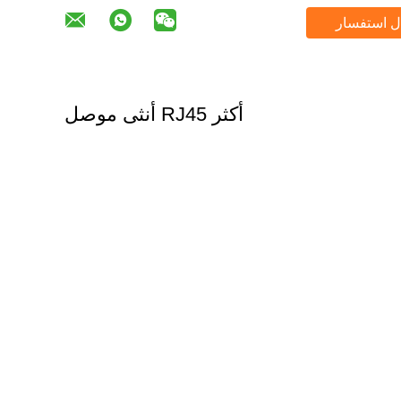
ل استفسار
أكثر RJ45 أنثى موصل