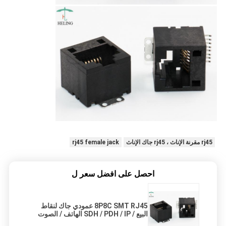
rj45 مقرنة الإناث ، rj45 جاك الإناث
rj45 female jack
احصل على افضل سعر ل
8P8C SMT RJ45 عمودي جاك لنقاط
البيع / SDH / PDH / IP الهاتف / الصوت
عبر بروتوكول الإنترنت