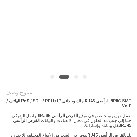
الخصوصية
منتوج وصف
8P8C SMT الرأسي RJ45 جاك وحداتي PoS / SDH / PDH / IP الهاتف /
VoIP
تعمل هيلينغ وتتخصص في توفير
القرص الرأسي RJ45
التواصل الشبكي
جنبا إلى جنب مع الحلول في مجال الاتصالات والبيانات.
القرص الرأسي
RJ45
لنقل بياناتك وإشاراتك
بلدي
القرص الرأسي RJ45
تتوفر في العديد من الأنواع المختلفة للاختيار ،