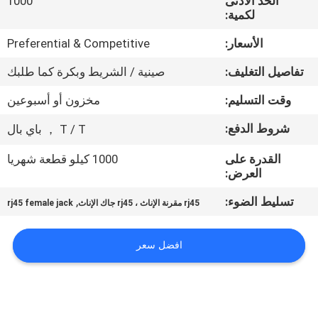
الحد الأدنى
1000
لكمية:
مراقبة
الأسعار:
Preferential & Competitive
الجودة
تفاصيل التغليف:
صينية / الشريط وبكرة كما طلبك
اتصل
وقت التسليم:
مخزون أو أسبوعين
بنا
شروط الدفع:
T / T ， باي بال
القدرة على
1000 كيلو قطعة شهريا
اطلب
العرض:
اقتباس
تسليط الضوء:
,
rj45 مقرنة الإناث ، rj45 جاك الإناث
rj45 female jack
خريطة
افضل سعر
الموقع
سياسة