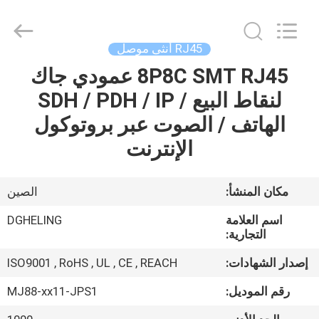
Heling
Electronic
Co.,
Ltd..
All
RJ45 أنثى موصل
Rights
Reserved.
8P8C SMT RJ45 عمودي جاك
الصفحة
Developed
by
ECER
لنقاط البيع / SDH / PDH / IP
الرئيسية
الهاتف / الصوت عبر بروتوكول
منتجات
الإنترنت
معلومات
مكان المنشأ:
الصين
عنا
اسم العلامة
DGHELING
التجارية:
جولة
إصدار الشهادات:
ISO9001 , RoHS , UL , CE , REACH
في
رقم الموديل:
MJ88-xx11-JPS1
المعمل