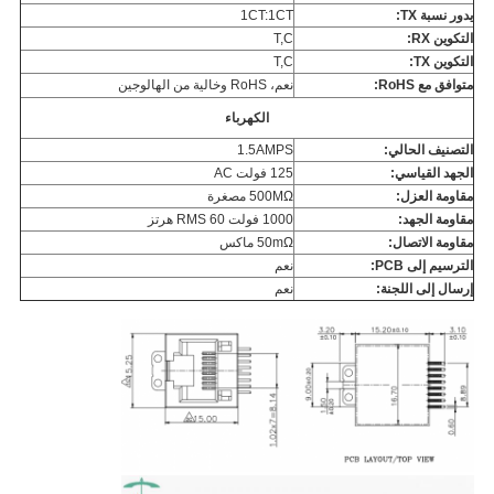
يدور نسبة TX:
1CT:1CT
التكوين RX:
T,C
التكوين TX:
T,C
متوافق مع RoHS:
نعم، RoHS وخالية من الهالوجين
الكهرباء
التصنيف الحالي:
1.5AMPS
الجهد القياسي:
125 فولت AC
مقاومة العزل:
500MΩ مصغرة
مقاومة الجهد:
1000 فولت RMS 60 هرتز
مقاومة الاتصال:
50mΩ ماكس
الترسيم إلى PCB:
نعم
إرسال إلى اللجنة:
نعم