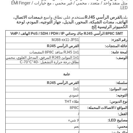
مثل منفذ واحد / متعدد ، محمي / غير محمي ، مع خيارات EMI Finger /
LED.
بلدي
القرص الرأسي RJ45
تستخدم على نطاق واسع في
معدات الاتصال،
الهاتف، معدات الشبكة، المحور، البديل، جهاز التوجيه، المودم، لوحة
الكمبيوتر الرئيسية
إلخ
8P8C SMT الرأسي RJ45 جاك وحداتي PoS / SDH / PDH / IP الهاتف / VoIP
رقم الجزء:
MJ88-xx11-JPS1
عائلة المنتجات:
القرص الرأسي RJ45
لمحة عامة:
RJ45 1x1 منافذ 8P8C المقبضات
1x1 الموانئ RJ45 المرفق، المدخل العلوي، محمي
الوصف:
نطاق درجة حرارة التشغيل: -40°C-70°C
عامة
سلسلة:
القرص الرأسي RJ45
عدد الموانئ:
1x1
التوجيه:
عمودي
نوع الدبوس:
طلاء THT
المواقع / الاتصالات المحملة:
8P8C
القفل:
/
مصابيح LED:
لا شيء
محمي:
نعم
جاك هايت:
/