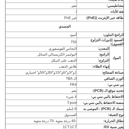
مغناطيسي:
نعم..
فئة الأداء:
/
طاقة عبر الايثرنت ((PoE):
غير PoE
الجسدي
الراتنج الملون:
أسود
الصمود ((دورات التزاوج
750
القصوى):
المعدن:
النحاس الفوسفوري
الراتنج:
البوليمر الكريستالي السائل
المواد
التزاوج:
الذهب على النيكل
إنهاء الطلاء:
فلاش الذهب
صناعة الصفائح:
1و"/3و"/6و"/15و"/30و"/50و" اختياري
الوزن الصافي
الـ TBA
بي سي بي:
FR4
تحديد موقع الـ (PCB):
نعم..
الاحتفاظ بالبي سي بي:
لا شيء
منصة الاحتفاظ بالبي سي بي:
T-post
سمك الـ (PCB) - الموصى به
1.6ملم
نوع التعبئة:
الصندوق
نطاق الحرارة:
-40 درجة مئوية -70 درجة مئوية
يغير نسبة RX:
1CT:1CT