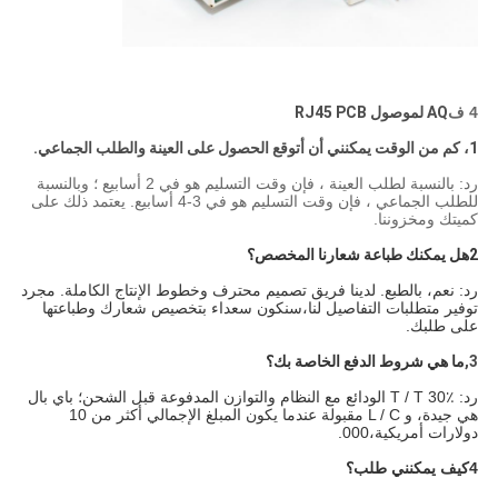
4 ف
AQ لموصول RJ45 PCB
1، كم من الوقت يمكنني أن أتوقع الحصول على العينة والطلب الجماعي.
رد: بالنسبة لطلب العينة ، فإن وقت التسليم هو في 2 أسابيع ؛ وبالنسبة
للطلب الجماعي ، فإن وقت التسليم هو في 3-4 أسابيع. يعتمد ذلك على
كميتك ومخزوننا.
2هل يمكنك طباعة شعارنا المخصص؟
رد: نعم، بالطبع. لدينا فريق تصميم محترف وخطوط الإنتاج الكاملة. مجرد
توفير متطلبات التفاصيل لنا،سنكون سعداء بتخصيص شعارك وطباعتها
على طلبك.
3,
ما هي شروط الدفع الخاصة بك؟
رد: T / T 30٪ الودائع مع النظام والتوازن المدفوعة قبل الشحن؛ باي بال
هي جيدة، و L / C مقبولة عندما يكون المبلغ الإجمالي أكثر من 10
دولارات أمريكية،000.
4كيف يمكنني طلب؟