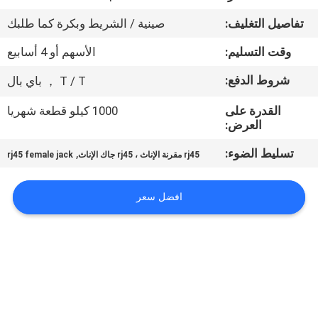
تفاصيل التغليف:
صينية / الشريط وبكرة كما طلبك
مراقبة
وقت التسليم:
الأسهم أو 4 أسابيع
الجودة
شروط الدفع:
T / T ， باي بال
اتصل
القدرة على
1000 كيلو قطعة شهريا
بنا
العرض:
تسليط الضوء:
,
rj45 مقرنة الإناث ، rj45 جاك الإناث
rj45 female jack
اطلب
اقتباس
افضل سعر
خريطة
الموقع
سياسة