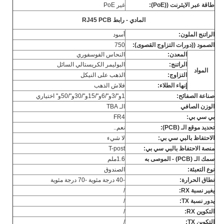
طاقة عبر الايثرنت ((PoE):
غير PoE
المادي - رابط RJ45 PCB
الراتنج الملون:
أسود
الصمود ((دورات التزاوج القصوى):
750
المعدن:
النحاس الفوسفوري
الراتنج:
البوليمر الكريستالي السائل
المواد
التزاوج:
الذهب على النيكل
إنهاء الطلاء:
فلاش الذهب
صناعة الصفائح:
1و"/3و"/6و"/15و"/30و"/50و" اختياري
الوزن الصافي
الـ TBA
بي سي بي:
FR4
تحديد موقع الـ (PCB):
نعم..
الاحتفاظ بالبي سي بي:
لا شيء
منصة الاحتفاظ بالبي سي بي:
T-post
سمك الـ (PCB) - الموصى به
1.6ملم
نوع التعبئة:
الصندوق
نطاق الحرارة:
-40 درجة مئوية -70 درجة مئوية
يغير نسبة RX:
/
يدور نسبة TX:
/
التكوين RX:
/
التكوين TX:
/