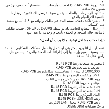
رد:
1إختار
ربط RJ45 PCB
إذا احتجتِ وأرسلتِ لنا استفساراً، فسوف نردّ في
غضون 24 ساعة.
2، تأكيد الرسومات والطلب، ونحن سوف ترسل لك فاتورة بروفارما
بالنسبة لك للقيام بالدفع.
3، بمجرد تأكيد دفعك، سيتم البدء في طلبك وإنهائه مع 3-4 أسابيع يعتمد
على كميتك.
4، إرسال البضائع الخاصة بك بواسطة DHL/FedEx/UPS، حسب طلبك.
5متابعة حالة استخدام العملاء بانتظام وخدمة ما بعد البيع
5,
إذا حدثت مشاكل نوعية، ماذا يجب أن أفعل؟
فقط أرسل لنا بريد إلكتروني أو اتصل بنا حول مشكلات الشكاوى الخاصة
بك، وسوف نقوم بإرسالها إلى إداراتنا ذات الصلة والعودة إليك مع حل
راضٍ خلال 24 ساعة.
5 مجموعة منتجات
ربط RJ45 PCB
تعويضات/مبالغة
ربط RJ45 PCB
100/1000 قاعدة - T مغناطيسية متكاملة
ربط RJ45 PCB
SMT منخفضة الوضوح
ربط RJ45 PCB
ربط RJ45 PCB
من خلال موصل الثقب
ميناء واحد
ربط RJ45 PCB
1xN متعددة الموانئ
ربط RJ45 PCB
2xN متعددة الموانئ
ربط RJ45 PCB
البنك المركزي
ربط RJ45 PCB
ربط RJ45 PCB
+ USB/HDMI
ربط RJ45 PCB
محول LAN الايثرنت
مرحبًا بعمليات OEM/ODM.