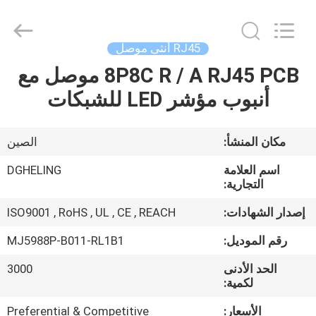
Heling
Electronic
Co.,
Ltd..
All
RJ45 أنثى موصل
Rights
Reserved.
8P8C R / A RJ45 PCB موصل مع
الصفحة
Developed
by
ECER
أنبوب مؤشر LED للشبكات
الرئيسية
منتجات
مكان المنشأ:
الصين
اسم العلامة
DGHELING
معلومات
التجارية:
عنا
إصدار الشهادات:
ISO9001 , RoHS , UL , CE , REACH
رقم الموديل:
MJ5988P-B011-RL1B1
جولة
الحد الأدنى
3000
في
لكمية:
المعمل
الأسعار:
Preferential & Competitive