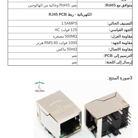
متوافق مع RoHS:
نعم، RoHS وخالية من الهالوجين
الكهربائية - ربط RJ45 PCB
التصنيف الحالي:
1.5AMPS
الجهد القياسي:
125 فولت AC
مقاومة العزل:
500MΩ مصغرة
مقاومة الجهد:
1000 فولت RMS 60 هرتز
مقاومة الاتصال:
50mΩ ماكس
الترسيم إلى PCB:
نعم
إرسال إلى اللجنة:
نعم
3صورة المنتج: