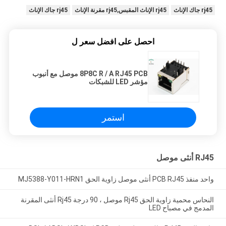
rj45 جاك الإناث
rj45 الإناث المقبس,rj45 مقرنة الإناث
rj45 جاك الإناث
احصل على افضل سعر ل
8P8C R / A RJ45 PCB موصل مع أنبوب
مؤشر LED للشبكات
استمر
RJ45 أنثى موصل
واحد منفذ PCB RJ45 أنثى موصل زاوية الحق MJ5388-Y011-HRN1
النحاس محمية زاوية الحق Rj45 موصل ، 90 درجة Rj45 أنثى المقرنة
المدمج في مصباح LED