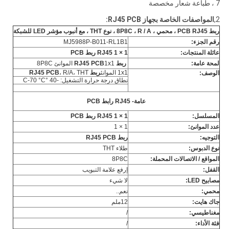
7 ، طباعة شعار مخصصة
2,
المواصفات الخاصة بجهاز RJ45 PCB:
ربط PCB RJ45 ، محمي ، 8P8C ، R / A ، نوع THT ، مع أنبوب مؤشر LED للشبكة
رقم الجزء:
MJ5988P-B011-RL1B1
عائلة المنتجات:
1 × 1 RJ45 ربط PCB
لمحة عامة:
ربط RJ45 PCB
1x1 الموانئ 8P8C
1x1 الموانئ
ربط RJ45 PCB
، R/A، THT
الوصف:
نطاق درجة حرارة التشغيل: -40 °C-70 °C
عامة- RJ45 رابط PCB
المسلسل:
1 × 1 RJ45 ربط PCB
عدد الموانئ:
1 × 1
التوجيه:
ربط RJ45 PCB
نوع الدبوس:
طلاء THT
المواقع / الاتصالات المحملة:
8P8C
القفل:
إرفع علامة التبويب
مصابيح LED:
لا شيء
محمي:
نعم..
جاك هايت:
12ملم
مغناطيسي:
/
فئة الأداء:
/