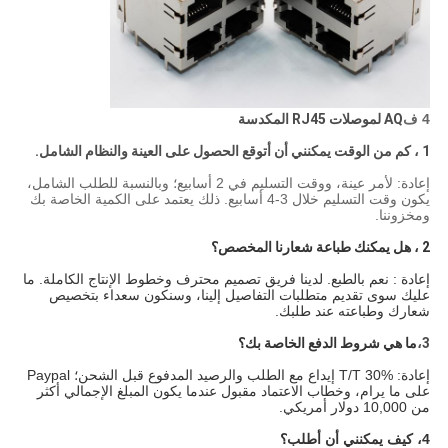
4 ف
AQ لموصلات RJ45 المكدسة
1 ، كم من الوقت يمكنني أن أتوقع الحصول على العينة والنظام الشامل.
إعادة: لأمر عينة، ووقت التسليم في 2 أسابيع؛ وبالنسبة للطلب الشامل،
يكون وقت التسليم خلال 3-4 أسابيع. ذلك يعتمد على الكمية الخاصة بك
ومخزوننا.
2 ، هل يمكنك طباعة شعارنا المخصص؟
إعادة : نعم بالطبع. لدينا فريق تصميم محترف وخطوط الإنتاج الكاملة. ما
عليك سوى تقديم متطلبات التفاصيل إلينا، وسنكون سعداء بتخصيص
شعارك وطباعته عند طلبك.
3،
ما هي شروط الدفع الخاصة بك؟
إعادة: T/T 30% إيداع مع الطلب والرصيد المدفوع قبل الشحن؛ Paypal
على ما يرام، وخطاب الاعتماد مقبول عندما يكون المبلغ الإجمالي أكثر
من 10,000 دولار أمريكي.
4، كيف يمكنني أن أطلب؟