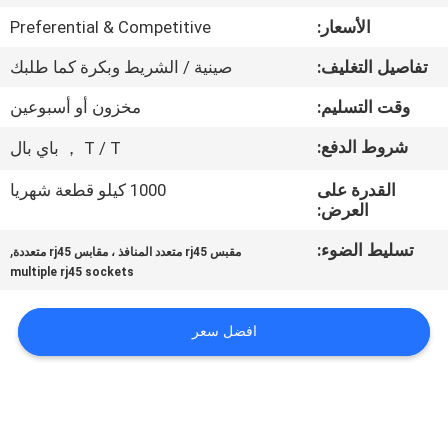
الأسعار:
Preferential & Competitive
مراقبة
تفاصيل التغليف:
صينية / الشريط وبكرة كما طلبك
الجودة
وقت التسليم:
مخزون أو أسبوعين
اتصل
شروط الدفع:
T / T ， باي بال
بنا
القدرة على
1000 كيلو قطعة شهريا
العرض:
اطلب
تسليط الضوء:
,
مقبس rj45 متعدد المنافذ ، مقابس rj45 متعددة
اقتباس
multiple rj45 sockets
افضل سعر
خريطة
الموقع
سياسة