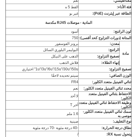
مغناطيسي:
نعم
فئة الأداء:
القط 5 ه
الطاقة عبر إيثرنت (PoE):
غير بو
المادية - موصلات RJ45 مكدسة
لون الراتنج:
أسود
المتانة (دورات التزاوج كحد أقصى):
750
معدن:
برونز الفوسفور
الراتنج:
البوليمر البلوري السائل
مادة
تصفيح التزاوج:
الذهب على النيكل
إنهاء الطلاء:
فلاش الذهب
تصفيح التزاوج:
1u"/3u"/6u"/15u"/30u"/50u" اختياري
الوزن الصافي:
سيتم تحديده لاحقًا
ثنائي الفينيل متعدد الكلور:
FR4
محدد ثنائي الفينيل متعدد الكلور:
نعم
الاحتفاظ بثنائي الفينيل متعدد
لا أحد
الكلور:
وظيفة الاحتفاظ ثنائي الفينيل متعدد
آخر T
الكلور:
سمك ثنائي الفينيل متعدد الكلور-
1.6 ملم
موصى به
نوع التغليف:
صينية
نطاق درجة الحرارة:
-40 درجة مئوية -70 درجة مئوية
يتحول نسبة RX:
/