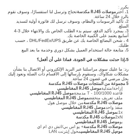
يكرر :
1، اختر
موصلات RJ45 مكدسة
تحتاج وترسل لنا استفسارًا، وسوف نقوم
بالرد خلال 24 ساعة.
2، تأكيد الرسومات والنظام، وسوف نرسل لك فاتورة أولية لتسديد
المبلغ.
3، بمجرد تأكيد الدفع، سيتم بدء الطلب الخاص بك والانتهاء خلال 3-4
أسابيع يعتمد على الكمية الخاصة بك.
4 ، شحن البضائع الخاصة بك عن طريق DHL/FedEx/UPS ، حسب
طلبك.
5، متابعة حالة استخدام العميل بشكل دوري وخدمة ما بعد البيع
5،
إذا حدثت مشكلات في الجودة، فماذا علي أن أفعل؟
رد: ما عليك سوى مراسلتنا عبر البريد الإلكتروني أو الاتصال بنا بشأن
مشكلات شكاواك، وسنقوم بإرسالها إلى الأقسام ذات الصلة ونعود إليك
بحل مرضي في غضون 24 ساعة.
5 مجموعة من المنتجات
موصلات RJ45 مكدسة
إزاحة/متدلية
موصل RJ45 المغناطيسي
قاعدة 100/1000 - T مدمجة
موصل RJ45 المغناطيسي
ملف تعريف منخفض
موصل RJ45 المغناطيسي
موصلات RJ45 مكدسة
من خلال موصل هول
منفذ واحد
موصل RJ45 المغناطيسي
1xن
موصل RJ45 المغناطيسي
2xN
موصلات RJ45 مكدسة
بو
موصل RJ45 المغناطيسي
موصلات RJ45 مكدسة
+ يو اس بي/اتش دي ام اي
موصل RJ45 المغناطيسي
محول إيثرنت LAN