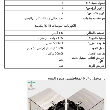
يتحول نسبة TX:
/
التكوين آر إكس:
/
تكوين تكساس:
/
متوافقة مع بنفايات:
نعم، خالي من RoHS والهالوجين
الكهربائية - موصلات RJ45 مكدسة
التصنيف الحالي:
1.5 أمبير
تصنيف الجهد:
125 فولت تيار متردد
مقاومة العزل:
500MΩ صغير
تحمل الجهد:
1000 فولت آر إم إس 60 هرتز
مقاومة الاتصال:
50mΩ ماكس
التأريض لثنائي الفينيل متعدد
نعم
الكلور:
التأريض للوحة:
نعم
3، موصل RJ45 المغناطيسي صورة المنتج: