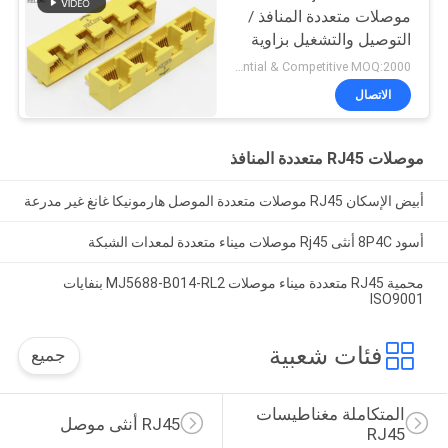
موصلات متعددة المنافذ /
التوصيل والتشغيل بزاوية
الزاوية اليمنى RJ45
Preferential & Competitive MOQ:2000
Bticino Lan Port
الاتصال
موصلات RJ45 متعددة المنافذ
أبيض الإسكان RJ45 موصلات متعددة الموصل هارمونيكا غانغ غير مدرعة
أسود 8P4C أنثى Rj45 موصلات ميناء متعددة لمعدات الشبكة
محمية RJ45 متعددة ميناء موصلات MJ5688-B014-RL2 بنفايات
ISO9001
فئات شعبية
جميع
المتكاملة مغناطيسات 
RJ45 أنثى موصل
RJ45