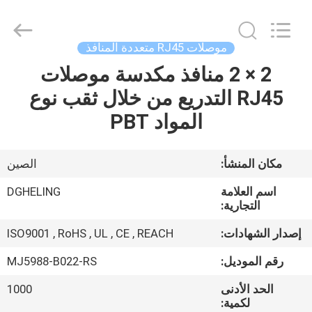
Dongguan
Heling
Electronic
Co.,
Ltd..
موصلات RJ45 متعددة المنافذ
All
Rights
Reserved.
2 × 2 منافذ مكدسة موصلات
الصفحة
Developed
by
RJ45 التدريع من خلال ثقب نوع
الرئيسية
ECER
المواد PBT
منتجات
مكان المنشأ:
الصين
معلومات
اسم العلامة
DGHELING
عنا
التجارية:
إصدار الشهادات:
ISO9001 , RoHS , UL , CE , REACH
جولة
رقم الموديل:
MJ5988-B022-RS
في
الحد الأدنى
1000
المعمل
لكمية: