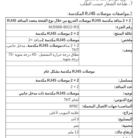
7، طباعة الشعار حسب الطلب
2,
مواصفات موصلات RJ45 المكدسة:
2 × 2 منافذ مكدسة RJ45 موصلات التدريع من خلال نوع الفتحة متعدد المنافذ RJ45
رقم الجزء:
MJ5988-B022-RS
عائلة المنتج:
2 × 2 موصلات RJ45 مكدسة
ملخص:
موصلات RJ45 مكدسة 2
منافذ ×2
2 × 2 منافذ
موصلات RJ45 مكدسة
، مدخل جانبي،
THT
وصف:
نطاق درجة حرارة التشغيل: -40 درجة مئوية -70
درجة مئوية
موصلات RJ45 مكدسة بشكل عام
مسلسل:
2 × 2 موصلات RJ45 مكدسة
عدد المنافذ:
2 × 2
توجيه:
موصلات RJ45 مكدسة ذات مدخل جانبي
نوع الدبوس:
لحام THT
المناصب/ جهات الاتصال المحملة:
8P8C
مزلاج:
علامة التبويب لأعلى
المصابيح:
لا أحد
محمية:
نعم
ارتفاع جاك:
12 ملم