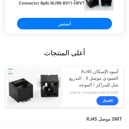
Connector 8p8c MJ88-B011-HRV7
استمر
أعلى المنتجات
أسود الإسكان RJ45
العمودي موصل لا - التدريع
شل للمراكز / الموجه
Preferential & Competitive MOQ:2000
الاتصال
SMT موصل RJ45