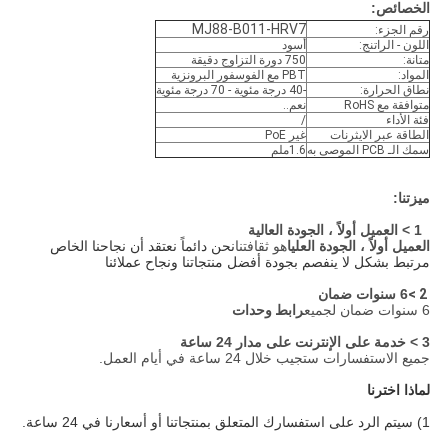
الخصائص:
MJ88-B011-HRV7
رقم الجزء:
اللون - الراتنج:
أسود
متانة:
750 دورة التزاوج دقيقة
المواد:
PBT مع الفوسفور البرونزية
نطاق الحرارة:
-40 درجة مئوية - 70 درجة مئوية
متوافقة مع RoHS
نعم..
فئة الأداء
/
الطاقة عبر الايثرنات
غير PoE
سمك الـ PCB الموصى به
1.6ملم
ميزتنا:
1 > العميل أولاً ، الجودة العالية
العميل أولاً ، الجودة العليا
هو ثقافتنا
نحن دائماً نعتقد أن نجاحنا الخاص
مرتبط بشكل لا ينفصم بجودة أفضل منتجاتنا ونجاح عملائنا
2 >
6 سنوات ضمان
6 سنوات ضمان لجميع
رابط وحدات
3 > خدمة على الإنترنت على مدار 24 ساعة
جميع الاستفسارات ستجيب خلال 24 ساعة في أيام العمل.
لماذا اخترنا
1) سيتم الرد على استفسارك المتعلق بمنتجاتنا أو أسعارنا في 24 ساعة.