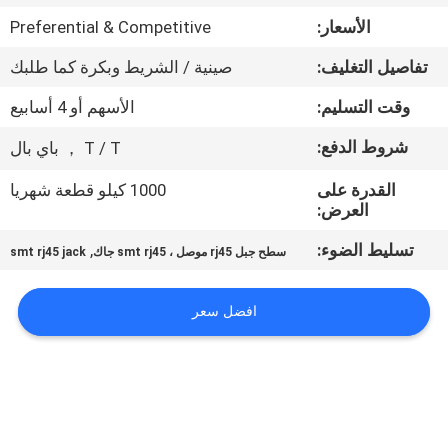
الأسعار:
Preferential & Competitive
مراقبة
تفاصيل التغليف:
صينية / الشريط وبكرة كما طلبك
الجودة
وقت التسليم:
الأسهم أو 4 أسابيع
اتصل
شروط الدفع:
T / T ， باي بال
بنا
القدرة على
1000 كيلو قطعة شهريا
العرض:
اطلب
تسليط الضوء:
,
سطح جبل rj45 موصل ، smt rj45 جاك
smt rj45 jack
اقتباس
افضل سعر
خريطة
الموقع
سياسة