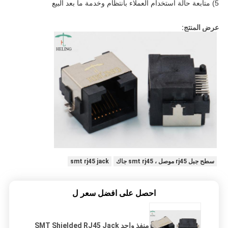
5) متابعة حالة استخدام العملاء بانتظام وخدمة ما بعد البيع
عرض المنتج:
سطح جبل rj45 موصل ، smt rj45 جاك
smt rj45 jack
احصل على افضل سعر ل
منفذ واحد SMT Shielded RJ45 Jack