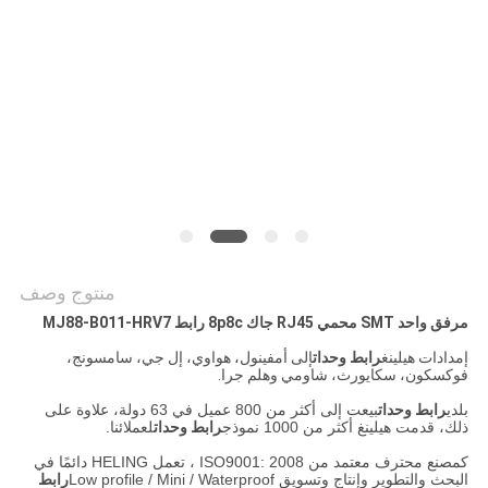
الخصوصية
منتوج وصف
مرفق واحد SMT محمي RJ45 جاك 8p8c رابط MJ88-B011-HRV7
إمدادات هيلينغ
رابط وحدات
إلى أمفينول، هواوي، إل جي، سامسونج،
فوكسكون، سكايورث، شاومي وهلم جرا.
بلدي
رابط وحدات
بيعت إلى أكثر من 800 عميل في 63 دولة، علاوة على
ذلك، قدمت هيلينغ أكثر من 1000 نموذج
رابط وحدات
لعملائنا.
كمصنع محترف معتمد من ISO9001: 2008 ، تعمل HELING دائمًا في
البحث والتطوير وإنتاج وتسويق Low profile / Mini / Waterproof
رابط