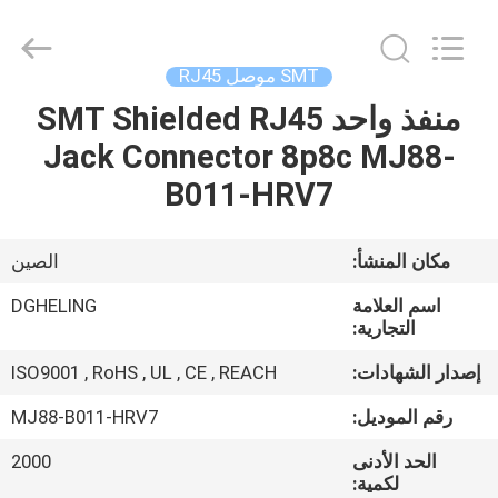
Dongguan
Heling
Electronic
Co.,
Ltd..
SMT موصل RJ45
All
Rights
Reserved.
منفذ واحد SMT Shielded RJ45
الصفحة
Developed
by
Jack Connector 8p8c MJ88-
الرئيسية
ECER
B011-HRV7
منتجات
مكان المنشأ:
الصين
معلومات
اسم العلامة
DGHELING
عنا
التجارية:
إصدار الشهادات:
ISO9001 , RoHS , UL , CE , REACH
جولة
رقم الموديل:
MJ88-B011-HRV7
في
الحد الأدنى
2000
المعمل
لكمية: