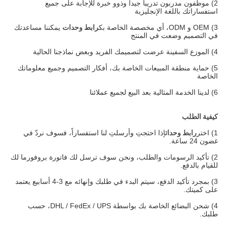
2) موظفون مدربون تدريبا جيدا وذوو خبرة للإجابة على جميع
استفساراتك باللغة الإنجليزية
3) OEM و ODM، أي مخصصة الخاصة بك
رابط وحدات
يمكننا مساعدتك
في التصميم وضعت في المنتج
4) الموزع
السفينة عرضت لتصميمك الفريد وبعض نماذجنا الحالية
5) حماية منطقة المبيعات الخاصة بك، أفكار التصميم وجميع معلوماتك
الخاصة
6) لدينا الخدمة المثالية بعد البيع لجميع عملائنا
كيفية الطلب
1) اختر
رابط وحدات
إذا احتجتِ وأرسلتِ لنا استفساراً، فسوف نردّ في
غضون 24 ساعة.
2) تأكيد الرسومات والطلب، ونحن سوف ترسل لك فاتورة بروفورما لك
للقيام بالدفع.
3) بمجرد تأكيد الدفع، سيتم البدء في طلبك وإنهائه مع 3-4 أسابيع يعتمد
على كميتك.
4) شحن البضائع الخاصة بك بواسطة DHL / FedEx / UPS، حسب
طلبك.