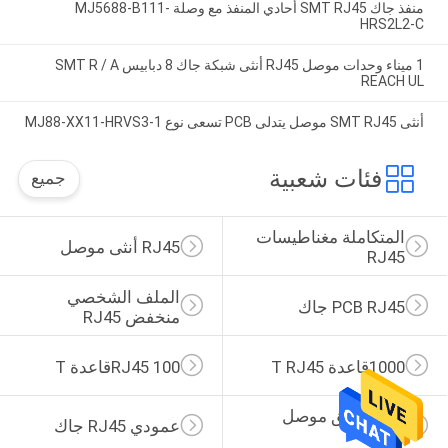
منفذ جاك SMT RJ45 أحادي المنفذ مع وصلة MJ5688-B111-
HRS2L2-C
1 ميناء وحدات موصل RJ45 أنثى شبكة جاك 8 دبابيس SMT R / A
REACH UL
أنثى SMT RJ45 موصل يتدلى PCB تسعى نوع MJ88-XX11-HRVS3-1
فئات شعبية
جميع
المتكاملة مغناطيسات 
RJ45 أنثى موصل
RJ45
الملف الشخصي 
PCB RJ45 جاك
منخفض RJ45
1000قاعدة T RJ45
RJ45 100قاعدة T
زاوية الحق موصل 
عمودي RJ45 جاك
RJ45