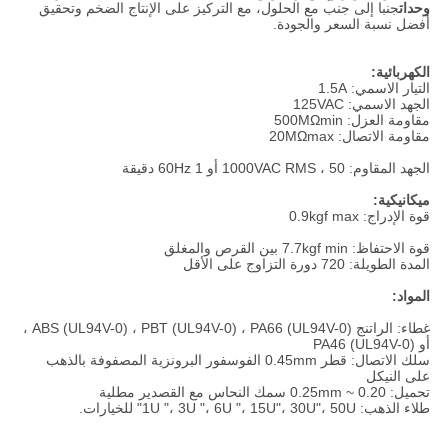
وحدات
جنبا إلى جنب مع الحلول، مع التركيز على الإنتاج الضخم وتحقيق
أفضل نسبة السعر والجودة.
الكهربائية:
التيار الاسمي: 1.5A
الجهد الاسمي: 125VAC
مقاومة العزل: 500MΩmin
مقاومة الاتصال: 20MΩmax
الجهد المقاوم: 1000VAC RMS ، 50 أو 60Hz 1 دقيقة
ميكانيكية:
قوة الإدراج: 0.9kgf max
قوة الاحتفاظ: 7.7kgf min بين القرص والمغلق
المدة الطويلة: 720 دورة التزاوج على الأقل
المواد:
غطاء: الراتنج ABS (UL94V-0) ، PBT (UL94V-0) ، PA66 (UL94V-0) ،
أو PA46 (UL94V-0)
سلك الاتصال: قطر 0.45mm الفوسفور البرونزية المصفوفة بالذهب
على النيكل
تحميل: 0.20 ~ 0.25mm سمك النحاس مع القصدير مطلية
طلاء الذهب: 1U "، 3U "، 6U "، 15U"، 30U"، 50U" للخيارات.