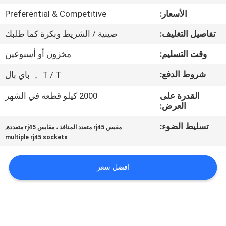
الأسعار:
Preferential & Competitive
مراقبة
تفاصيل التغليف:
صينية / الشريط وبكرة كما طلبك
الجودة
وقت التسليم:
مخزون أو أسبوعين
اتصل
شروط الدفع:
T / T ， باي بال
بنا
القدرة على
2000 كيلو قطعة في الشهر
العرض:
اطلب
تسليط الضوء:
,
مقبس rj45 متعدد المنافذ ، مقابس rj45 متعددة
اقتباس
multiple rj45 sockets
افضل سعر
خريطة
الموقع
سياسة