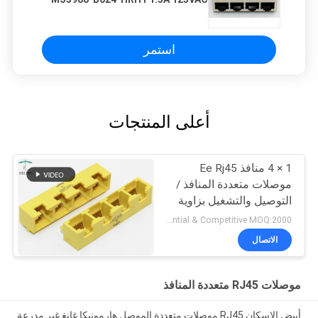
استمر
أعلى المنتجات
1 × 4 منافذ Ee Rj45
موصلات متعددة المنافذ /
التوصيل والتشغيل بزاوية
الزاوية اليمنى RJ45
Preferential & Competitive MOQ:2000
Bticino Lan Port
الاتصال
موصلات RJ45 متعددة المنافذ
أبيض الإسكان RJ45 موصلات متعددة الموصل هارمونيكا غانغ غير مدرعة