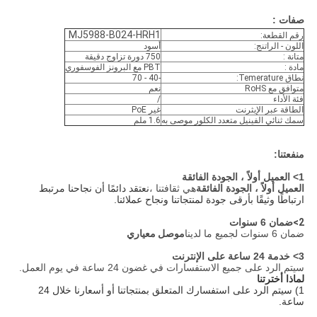
صفات :
MJ5988-B024-HRH1
رقم القطعة:
اللون - الراتنج:
أسود
متانة :
750 دورة تزاوج دقيقة
مادة :
PBT مع البرونز الفوسفوري
نطاق Temerature:
-40 - 70
متوافق مع RoHS
نعم
فئة الأداء
/
الطاقة عبر الإيثرنت
غير PoE
سمك ثنائي الفينيل متعدد الكلور موصى به
1.6 ملم
منفعتنا:
1> العميل أولاً ، الجودة الفائقة
العميل أولاً ، الجودة الفائقة
هي ثقافتنا ،
نعتقد دائمًا أن نجاحنا مرتبط
ارتباطًا وثيقًا بأرقى جودة لمنتجاتنا ونجاح عملائنا.
2>
ضمان 6 سنوات
ضمان 6 سنوات لجميع ما لدينا
موصل معياري
3> خدمة 24 ساعة على الإنترنت
سيتم الرد على جميع الاستفسارات في غضون 24 ساعة في يوم العمل.
لماذا أخترتنا
1) سيتم الرد على استفسارك المتعلق بمنتجاتنا أو أسعارنا خلال 24
ساعة.