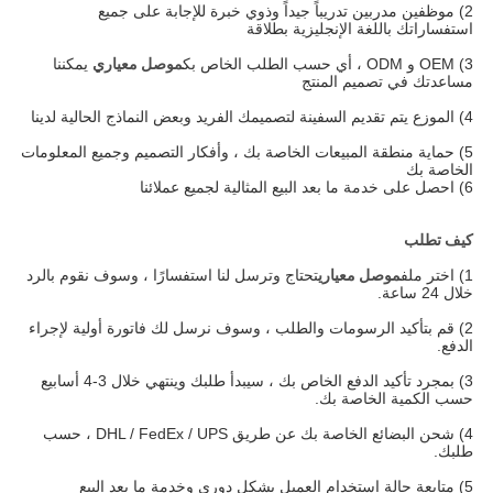
2) موظفين مدربين تدريباً جيداً وذوي خبرة للإجابة على جميع
استفساراتك باللغة الإنجليزية بطلاقة
3) OEM و ODM ، أي حسب الطلب الخاص بك
موصل معياري
يمكننا
مساعدتك في تصميم المنتج
4) الموزع
يتم تقديم السفينة لتصميمك الفريد وبعض النماذج الحالية لدينا
5) حماية منطقة المبيعات الخاصة بك ، وأفكار التصميم وجميع المعلومات
الخاصة بك
6) احصل على خدمة ما بعد البيع المثالية لجميع عملائنا
كيف تطلب
1) اختر ملف
موصل معياري
تحتاج وترسل لنا استفسارًا ، وسوف نقوم بالرد
خلال 24 ساعة.
2) قم بتأكيد الرسومات والطلب ، وسوف نرسل لك فاتورة أولية لإجراء
الدفع.
3) بمجرد تأكيد الدفع الخاص بك ، سيبدأ طلبك وينتهي خلال 3-4 أسابيع
حسب الكمية الخاصة بك.
4) شحن البضائع الخاصة بك عن طريق DHL / FedEx / UPS ، حسب
طلبك.
5) متابعة حالة استخدام العميل بشكل دوري وخدمة ما بعد البيع