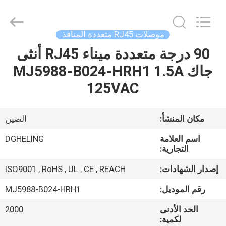
Dongguan
Heling
Electronic
Co.,
Ltd..
موصلات RJ45 متعددة المنافذ
All
Rights
Reserved.
90 درجة متعددة ميناء RJ45 أنثى
الصفحة
Developed
by
جاك MJ5988-B024-HRH1 1.5A
الرئيسية
ECER
125VAC
منتجات
مكان المنشأ:
الصين
معلومات
اسم العلامة
DGHELING
عنا
التجارية:
إصدار الشهادات:
ISO9001 , RoHS , UL , CE , REACH
جولة
رقم الموديل:
MJ5988-B024-HRH1
في
الحد الأدنى
2000
المعمل
لكمية: