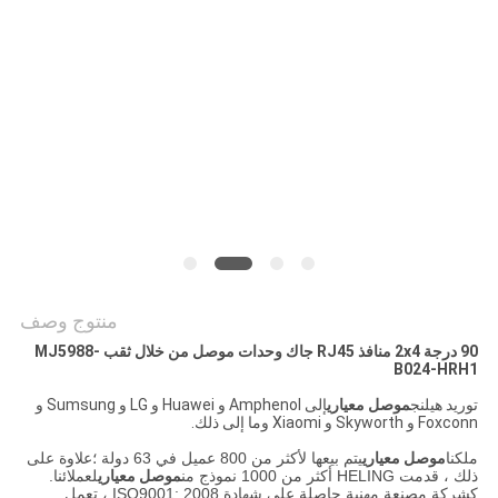
الخصوصية
منتوج وصف
90 درجة 2x4 منافذ RJ45 جاك وحدات موصل من خلال ثقب MJ5988-
B024-HRH1
توريد هيلنج
موصل معياري
إلى Amphenol و Huawei و LG و Sumsung و
Foxconn و Skyworth و Xiaomi وما إلى ذلك.
ملكنا
موصل معياري
يتم بيعها لأكثر من 800 عميل في 63 دولة ؛علاوة على
ذلك ، قدمت HELING أكثر من 1000 نموذج من
موصل معياري
لعملائنا.
كشركة مصنعة مهنية حاصلة على شهادة ISO9001: 2008 ، تعمل