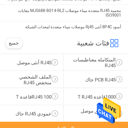
محمية RJ45 متعددة ميناء موصلات MJ5688-B014-RL2 بنفايات
ISO9001
أسود 8P4C أنثى Rj45 موصلات ميناء متعددة لمعدات الشبكة
فئات شعبية
جميع
المتكاملة مغناطيسات 
RJ45 أنثى موصل
RJ45
الملف الشخصي 
PCB RJ45 جاك
منخفض RJ45
1000قاعدة T RJ45
RJ45 100قاعدة T
زاوية الحق موصل 
عمودي RJ45 جاك
RJ45