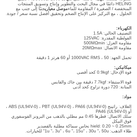
HELING دائمًا في مجال البحث والتطوير وإنتاج وتسويق المنتجات
المنخفضة / الصغيرة / المقاومة للماء
موصل معياري
جنبًا إلى جنب مع
الحلول ، مع التركيز على الإنتاج الضخم وتحقيق أفضل نسبة سعر / جودة.
الكهرباء:
التصنيف الحالي: 1.5A
الفولطية المقدرة: 125VAC
مقاومة العزل: 500MΩmin
مقاومة الاتصال: 20MΩmax
تحمل الجهد: 1000VAC RMS ، 50 أو 60 هرتز 1 دقيقة
ميكانيكي:
قوة الإدخال: 0.9kgf كحد أقصى
قوة الاستبقاء: 7.7kgf دقيقة بين جاك والقابس
المتانة: 720 دورة تزاوج كحد أدنى
مواد:
الغلاف: راتينج ABS (UL94V-0) ، PBT (UL94V-0) ، PA66 (UL94V-0) ،
أو PA46 (UL94V-0)
سلك الاتصال: قطرها 0.45 مم مطلي بالذهب من البرونز الفوسفوري
فوق النيكل
hield: 0.20 ~ 0.25mm نحاس سماكة مطلية بالقصدير
طلاء الذهب: 1u "، 3u" ، 6u "، 15u" ، 30u "، 50u" للخيارات.