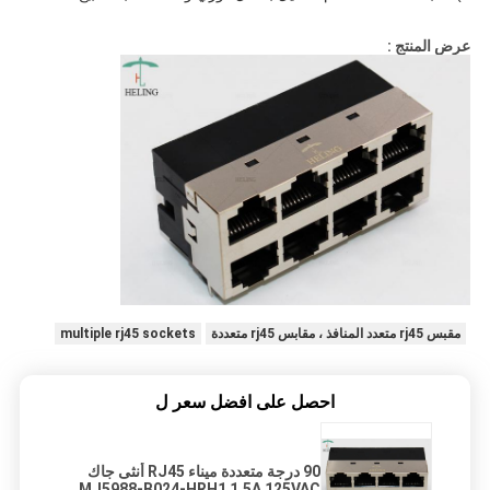
عرض المنتج :
مقبس rj45 متعدد المنافذ ، مقابس rj45 متعددة
multiple rj45 sockets
احصل على افضل سعر ل
90 درجة متعددة ميناء RJ45 أنثى جاك
MJ5988-B024-HRH1 1.5A 125VAC