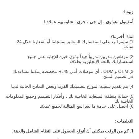
زبوننا:
أمفينول ،
هواوي ، إل جي ، جري ، شاومي
هم عملاؤنا.
لماذا أخترتنا؟
1) سيتم الرد على استفسارك المتعلق بمنتجاتنا أو أسعارنا خلال 24
ساعة.
2) موظفين مدربين تدريباً جيداً وذوي خبرة للإجابة على جميع
استفساراتك باللغة الإنجليزية بطلاقة
3) OEM و ODM ، أي موصلات أنثى RJ45 مخصصة يمكننا مساعدتك
في تصميم المنتج
4) يتم تقديم سفينة الموزع لتصميمك الفريد وبعض النماذج الحالية لدينا
5) حماية منطقة المبيعات الخاصة بك ، وأفكار التصميم وجميع المعلومات
الخاصة بك
6) احصل على خدمة ما بعد البيع المثالية لجميع عملائنا
التعليمات :
1. كم من الوقت يمكنني أن أتوقع الحصول على النظام الشامل والعينة.