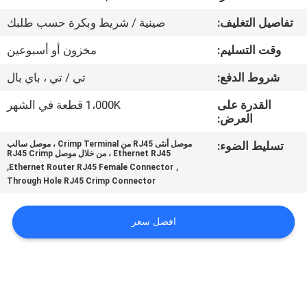
تفاصيل التغليف:
صينية / شريط وبكرة حسب طلبك
مراقبة
وقت التسليم:
مخزون أو أسبوعين
الجودة
شروط الدفع:
تي / تي ، باي بال
اتصل
القدرة على
1،000K قطعة في الشهر
العرض:
بنا
تسليط الضوء:
موصل أنثى RJ45 من Crimp Terminal ، موصل سالب
Ethernet RJ45 ، من خلال موصل RJ45 Crimp
اطلب
,
,
Ethernet Router RJ45 Female Connector
Through Hole RJ45 Crimp Connector
اقتباس
افضل سعر
خريطة
الموقع
سياسة