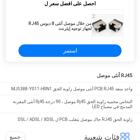
احصل على افضل سعر ل
من خلال موصل أنثى 8 دبوس RJ45
لجهاز توجيه إيثرنت
استمر
RJ45 أنثى موصل
واحد منفذ PCB RJ45 أنثى موصل زاوية الحق MJ5388-Y011-HRN1
النحاس محمية زاوية الحق Rj45 موصل ، 90 درجة Rj45 أنثى المقرنة
المدمج في مصباح LED
زاوية الحق RJ45 جاك موصل يتغلب PCB ل DSL / ADSL / XDSL
فئات شعبية
جميع