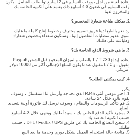
إعادة: لعينة من أجل ، ووقت التسليم في 2 أسابيع ؛وللطلب الشامل ، يكون
وقت التسليم في غضون 3-4 أسابيع.ذلك يعتمد على الكمية الخاصة بك
والمخزون لدينا.
2. يمكنك طباعة شعارنا المخصص؟
رد: نعم بالطبع.لدينا فريق تصميم محترف وخطوط إنتاج كاملة.ما عليك
سوى تقديم متطلبات التفاصيل إلينا ، وسنكون سعداء بتخصيص شعارك
وطباعته على طلبك.
3. ما هي شروط الدفع الخاصة بك؟
إعادة: إيداع 30٪ T / T بالطلب والميزان المدفوع قبل الشحن ؛Paypal
مقبول ، و L / C مقبول عندما يكون المبلغ الإجمالي أكثر من 10000 دولار
أمريكي.
4. كيف يمكنني الطلب؟
يكرر :
1. اختر موصل أنثى RJ45 الذي تحتاجه وأرسل لنا استفسارًا ، وسوف
نقوم بالرد خلال 24 ساعة.
2. قم بتأكيد الرسومات والنظام ، وسوف نرسل لك فاتورة أولية لتسديد
المبلغ.
3. بمجرد تأكيد الدفع الخاص بك ، سيبدأ طلبك وينتهي خلال 3-4 أسابيع
حسب الكمية الخاصة بك.
4. شحن البضائع الخاصة بك عن طريق DHL / FedEx / UPS ، حسب
طلبك.
5. متابعة حالة استخدام العميل بشكل دوري وخدمة ما بعد البيع