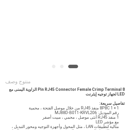
الخصوصية
منتوج وصف
8 Pin RJ45 Connector Female Crimp Terminal الزاوية اليمنى مع
LED لجهاز توجيه إيثرنت
تفاصيل سريعة:
8P8C 1 × 1 منفذ RJ45 من خلال موصل الفتحة ، محمية
رقم الموديل: MJ88D-B011-KRVL206
1 منفذ RJ45 أنثى موصل ، محمي ، مبيت أصفر
مع مؤشر LED
مثالية لتطبيقات LAN ، مثل المحول وأجهزة التوجيه ومحور التبديل ،