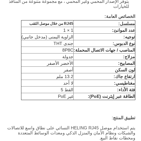
يتوفر الإصدار المحمي وغير المحمي ، مع مجموعة متنوعة من المنافذ
للخيارات
الخصائص العامة:
مسلسل:
RJ45 من خلال موصل الثقب
عدد الموانئ:
1 × 1
توجيه:
الزاوية اليمنى (مدخل جانبي)
نوع الدبوس:
جندى THT
المناصب / جهات الاتصال المحملة:
8P8C
مزلاج:
جدولة
المصابيح:
الأخضر الأصفر
لون السكن
أصفر
ارتفاع جاك:
13.2 ملم
مغناطيسي:
لا أحد
فئة الأداء:
القط 5
الطاقة عبر إيثرنت (PoE):
غير PoE
تطبيق المنتج:
يتم استخدام موصل HELING RJ45 النسائي على نطاق واسع للاتصالات
والشبكات ونظام الأمان والمنزل الذكي ومعدات الوسائط المتعددة
ومحطات نقاط البيع.