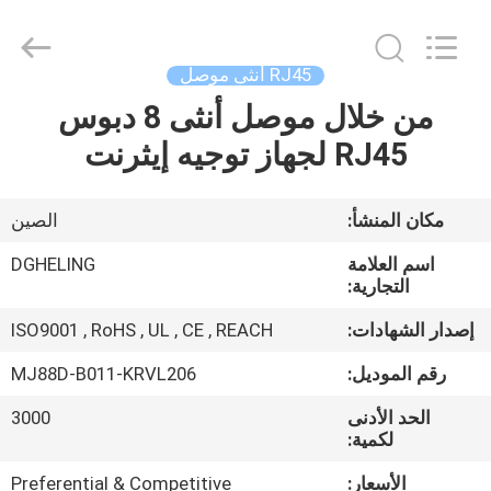
Heling
Electronic
Co.,
Ltd..
All
RJ45 أنثى موصل
Rights
Reserved.
من خلال موصل أنثى 8 دبوس
الصفحة
Developed
by
ECER
RJ45 لجهاز توجيه إيثرنت
الرئيسية
منتجات
مكان المنشأ:
الصين
اسم العلامة
DGHELING
معلومات
التجارية:
عنا
إصدار الشهادات:
ISO9001 , RoHS , UL , CE , REACH
رقم الموديل:
MJ88D-B011-KRVL206
جولة
الحد الأدنى
3000
في
لكمية:
المعمل
الأسعار:
Preferential & Competitive