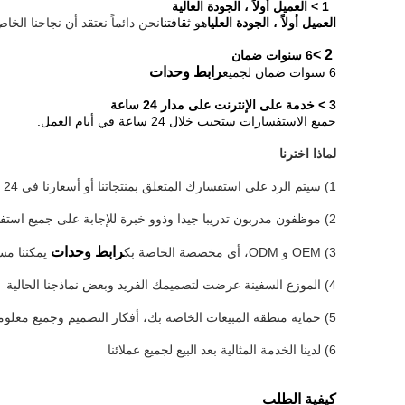
1 > العميل أولاً ، الجودة العالية
العميل أولاً ، الجودة العليا
هو ثقافتنا
نحن دائماً نعتقد أن نجاحنا الخ
2 >
6 سنوات ضمان
رابط وحدات
6 سنوات ضمان لجميع
3 > خدمة على الإنترنت على مدار 24 ساعة
جميع الاستفسارات ستجيب خلال 24 ساعة في أيام العمل.
لماذا اخترنا
1) سيتم الرد على استفسارك المتعلق بمنتجاتنا أو أسعارنا في 24 ساعة.
2) موظفون مدربون تدريبا جيدا وذوو خبرة للإجابة على جميع استفساراتك باللغة الإنجليزية
رابط وحدات
3) OEM و ODM، أي مخصصة الخاصة بك
يمكننا م
4) الموزع
السفينة عرضت لتصميمك الفريد وبعض نماذجنا الحالية
5) حماية منطقة المبيعات الخاصة بك، أفكار التصميم وجميع معلوماتك الخاصة
6) لدينا الخدمة المثالية بعد البيع لجميع عملائنا
كيفية الطلب