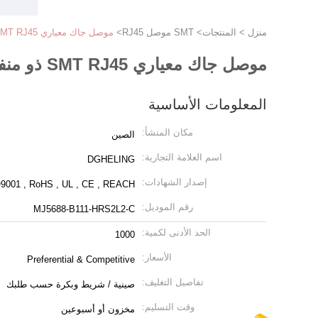
منزل
>
المنتجات
>
SMT موصل RJ45
>
موصل جاك معياري SMT RJ45 ذو منفذ واحد مزود بمصباح LED
موصل جاك معياري SMT RJ45 ذو منفذ واحد مزود بمصباح LED
المعلومات الأساسية
مكان المنشأ:
الصين
اسم العلامة التجارية:
DGHELING
إصدار الشهادات:
9001 , RoHS , UL , CE , REACH
رقم الموديل:
MJ5688-B111-HRS2L2-C
الحد الأدنى لكمية:
1000
الأسعار:
Preferential & Competitive
تفاصيل التغليف:
صينية / شريط وبكرة حسب طلبك
وقت التسليم:
مخزون أو أسبوعين