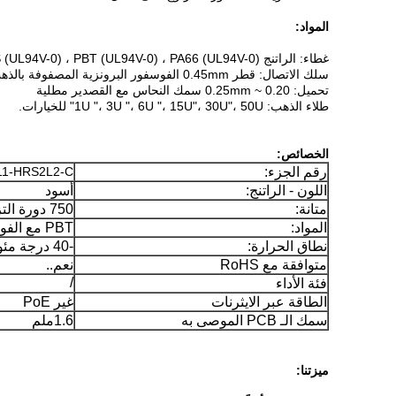
المواد:
غطاء: الراتنج ABS (UL94V-0) ، PBT (UL94V-0) ، PA66 (UL94V-0) ، أو PA46 (UL94V-0)
سلك الاتصال: قطر 0.45mm الفوسفور البرونزية المصفوفة بالذهب على النيكل
تحميل: 0.20 ~ 0.25mm سمك النحاس مع القصدير مطلية
طلاء الذهب: 1U "، 3U "، 6U "، 15U"، 30U"، 50U" للخيارات.
الخصائص:
رقم الجزء:
11-HRS2L2-C
اللون - الراتنج:
أسود
متانة:
750 دورة التزاوج دقيقة
المواد:
PBT مع الفوسفور البرونزية
نطاق الحرارة:
-40 درجة مئوية - 70 درجة مئوية
متوافقة مع RoHS
نعم..
/
فئة الأداء
الطاقة عبر الايثرنات
غير PoE
سمك الـ PCB الموصى به
1.6ملم
ميزتنا: