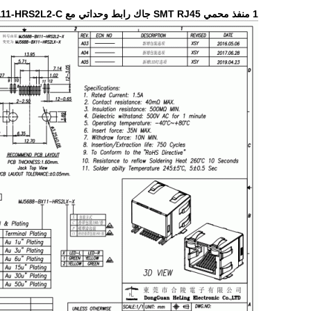
1 منفذ محمي SMT RJ45 جاك رابط وحداتي مع LED MJ5688-B111-HRS2L2-C