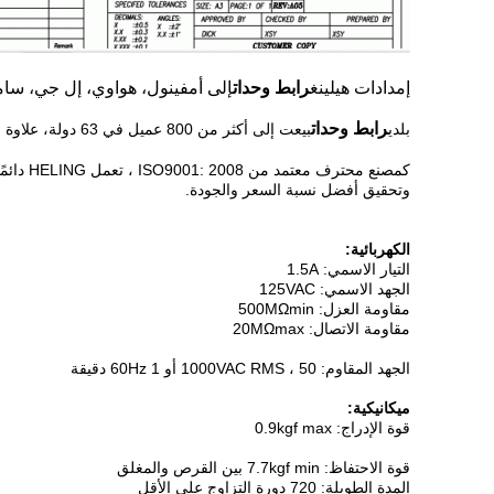
إمدادات هيلينغ
رابط وحدات
إلى أمفينول، هواوي، إل جي، س
رابط وحدات
بلدي
بيعت إلى أكثر من 800 عميل في 63 دولة، علاوة على ذلك، قدمت هيلينغ أكثر من 1000 نموذج
كمصنع محترف معتمد من ISO9001: 2008 ، تعمل HELING دائمًا في البحث والتطوير وإنتاج وتسويق Low profile / Mini / Waterproof
وتحقيق أفضل نسبة السعر والجودة.
الكهربائية:
التيار الاسمي: 1.5A
الجهد الاسمي: 125VAC
مقاومة العزل: 500MΩmin
مقاومة الاتصال: 20MΩmax
الجهد المقاوم: 1000VAC RMS ، 50 أو 60Hz 1 دقيقة
ميكانيكية:
قوة الإدراج: 0.9kgf max
قوة الاحتفاظ: 7.7kgf min بين القرص والمغلق
المدة الطويلة: 720 دورة التزاوج على الأقل