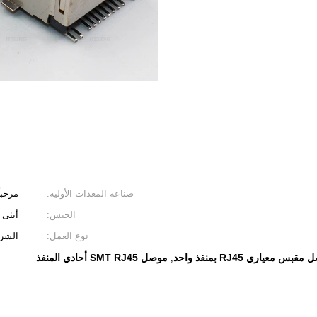
صناعة المعدات الأولية:
مرحباً
الجنس:
أنثى
نوع العمل:
الشرك
قبس معياري RJ45 بمنفذ واحد
موصل SMT RJ45 أحادي المنفذ
,