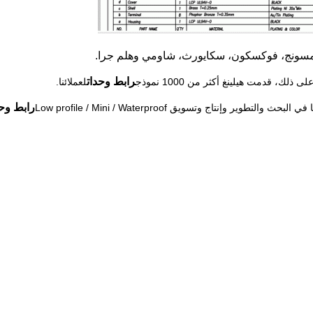
امسونج، فوكسكون، سكايورث، شاومي وهلم جرا.
رابط وحدات
لعملائنا.
رابط وحد