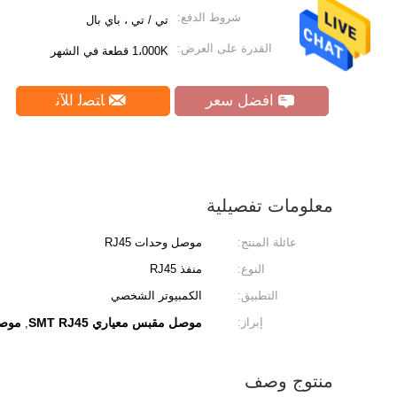
شروط الدفع:
تي / تي ، باي بال
القدرة على العرض:
1،000K قطعة في الشهر
افضل سعر
ﺎﺘﺼﻟ ﺍﻶﻧ
معلومات تفصيلية
عائلة المنتج:
موصل وحدات RJ45
النوع:
منفذ RJ45
التطبيق:
الكمبيوتر الشخصي
إبراز:
موصل مقبس معياري SMT RJ45
موصل م
,
منتوج وصف