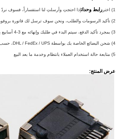
رابط وحدات
1) اختر
إذا احتجتِ وأرسلتِ لنا استفساراً، فسوف نردّ في غض
2) تأكيد الرسومات والطلب، ونحن سوف ترسل لك فاتورة بروفورما لك للقيام بالدفع.
3) بمجرد تأكيد الدفع، سيتم البدء في طلبك وإنهائه مع 3-4 أسابيع يعتمد على كميتك.
4) شحن البضائع الخاصة بك بواسطة DHL / FedEx / UPS، حسب طلبك.
5) متابعة حالة استخدام العملاء بانتظام وخدمة ما بعد البيع
عرض المنتج: