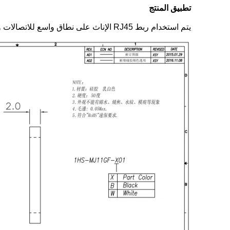
تطبيق المنتج
يتم استخدام ربط RJ45 الإناث على نطاق واسع للاتصالات والشبكات ونظام الأمن والمنازل الذكية ومعدات الوسائط المتعددة ومحطات POS.