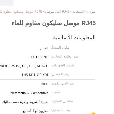
منزل
>
المنتجات
>
RJ45 أنثى موصل
>
RJ45 موصل سليكون مقاوم للماء
RJ45 موصل سليكون مقاوم للماء
المعلومات الأساسية
مكان المنشأ:
الصين
اسم العلامة التجارية:
DGHELING
إصدار الشهادات:
9001 , RoHS , UL , CE , REACH
رقم الموديل:
1HS-MJ11GF-X01
الحد الأدنى لكمية:
2000
الأسعار:
Preferential & Competitive
تفاصيل التغليف:
صينية / شريط وبكرة حسب طلبك
وقت التسليم:
مخزون أو 1 أسابيع