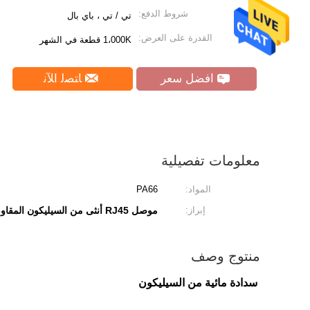
شروط الدفع:
تي / تي ، باي بال
القدرة على العرض:
1،000K قطعة في الشهر
افضل سعر
ﺎﺘﺼﻟ ﺍﻶﻧ
معلومات تفصيلية
المواد:
PA66
إبراز:
موصل RJ45 أنثى من السيليكون المقاوم للماء
منتوج وصف
سدادة مائية من السيليكون