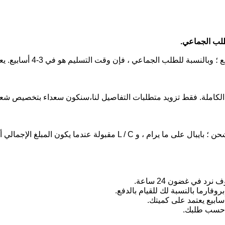
ج الكاملة. فقط تزويد متطلبات التفاصيل لنا،سنكون سعداء بتخصيص شع