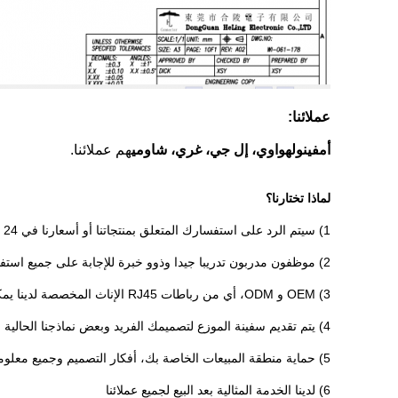
عملائنا:
أمفينول
هواوي، إل جي، غري، شاومي
هم عملائنا.
لماذا تختارنا؟
1) سيتم الرد على استفسارك المتعلق بمنتجاتنا أو أسعارنا في 24 ساعة.
2) موظفون مدربون تدريبا جيدا وذوو خبرة للإجابة على جميع استفساراتك باللغة الإنجليزية
3) OEM و ODM، أي من رباطات RJ45 الإناث المخصصة لدينا يمكننا مساعدتك على تصميم وضعت في المنتج
4) يتم تقديم سفينة الموزع لتصميمك الفريد وبعض نماذجنا الحالية
5) حماية منطقة المبيعات الخاصة بك، أفكار التصميم وجميع معلوماتك الخاصة
6) لدينا الخدمة المثالية بعد البيع لجميع عملائنا