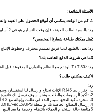
الأسئلة الشائعة:
1، كم من الوقت يمكنني أن أتوقع الحصول على العينة والطلب الجماعي.
رد: بالنسبة لطلب العينة ، فإن وقت التسليم هو في 2 أسابيع ؛ وبالنسبة للطلب الجماعي ، فإن وقت التسليم هو في 3-4 أسابيع. يعتمد ذلك على كميتك ومخزوننا.
2هل يمكنك طباعة شعارنا المخصص؟
رد: نعم، بالطبع. لدينا فريق تصميم محترف وخطوط الإنتا
3ما هي شروط الدفع الخاصة بك؟
رد: T / T 30٪ الودائع مع النظام والتوازن المدفوعة قبل الشحن ؛ بايبال على ما يرام ، و L / C مقبولة عندما يكون المبلغ الإجمالي أكثر من 10 دولار أمريكي ،000.
4كيف يمكنني طلب؟
رد:
1، اختر رابط RJ45 الإناث تحتاج وإرسال لنا استفسار، وسوف نرد في غضون 24 ساعة.
2، تأكيد الرسومات والطلب، ونحن سوف ترسل لك فاتورة بروفارما بالنسبة لك للقيام بالدفع.
3، بمجرد تأكيد الدفع، سيتم البدء في طلبك وإنهائه مع 3-4 أسابيع يعتمد على كميتك.
4، إرسال البضائع الخاصة بك بواسطة DHL/FedEx/UPS، حسب طلبك.
5متابعة حالة استخدام العملاء بانتظام وخدمة ما بعد البيع