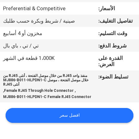
الأسعار:
Preferential & Competitive
مراقبة
تفاصيل التغليف:
صينية / شريط وبكرة حسب طلبك
الجودة
وقت التسليم:
مخزون أو 4 أسابيع
اتصل
شروط الدفع:
تي / تي ، باي بال
بنا
القدرة على
1،000K قطعة في الشهر
العرض:
اطلب
تسليط الضوء:
منفذ واحد RJ45 من خلال موصل الفتحة ، أنثى RJ45 من
خلال موصل الفتحة ، موصل MJ886-B011-HLPDN1-C
اقتباس
أنثى RJ45
,
,
Female RJ45 Through Hole Connector
MJ886-B011-HLPDN1-C Female RJ45 Connector
خريطة
الموقع
افضل سعر
سياسة