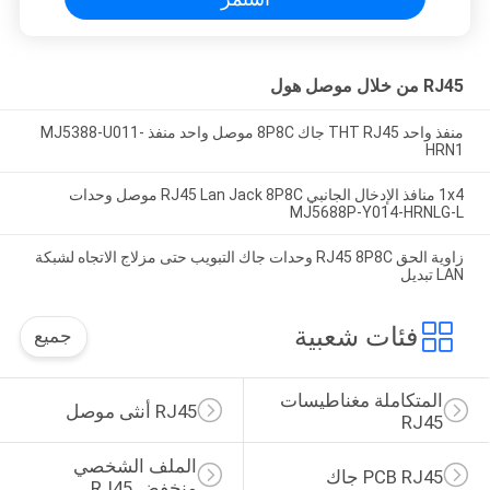
RJ45 من خلال موصل هول
منفذ واحد THT RJ45 جاك 8P8C موصل واحد منفذ MJ5388-U011-
HRN1
1x4 منافذ الإدخال الجانبي RJ45 Lan Jack 8P8C موصل وحدات
MJ5688P-Y014-HRNLG-L
زاوية الحق RJ45 8P8C وحدات جاك التبويب حتى مزلاج الاتجاه لشبكة
LAN تبديل
فئات شعبية
جميع
المتكاملة مغناطيسات 
RJ45 أنثى موصل
RJ45
الملف الشخصي 
PCB RJ45 جاك
منخفض RJ45