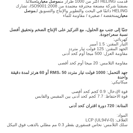
قدمت HELING أكثر من 1000 طراز من
موصل معياري
لعملائنا.
بصفتنا شركة مصنعة محترفة معتمدة من ISO9001:2008، تشارك
HELING دائمًا في البحث والتطوير والإنتاج والتسويق لـ
موصل
معياري
منخفضة / صغيرة / مقاومة للماء
جنبًا إلى جنب مع الحلول، مع التركيز على الإنتاج الضخم وتحقيق أفضل
نسبة سعر/جودة.
كهربائي:
التيار المقنن: 1.5 أمبير
الجهد المقنن: 125 فولت تيار متردد
مقاومة العزل: 500 ميجا أوم كحد أدنى
مقاومة التلامس: 20 ميجا أوم كحد أقصى
جهد التحمل: 1000 فولت تيار متردد RMS، 50 أو 60 هرتز لمدة دقيقة
واحدة
ميكانيكي:
قوة الإدخال: 0.9 كجم كحد أقصى
قوة الاحتفاظ: 7.7 كجم كحد أدنى بين المقبس والقابس
المتانة: 720 دورة اقتران كحد أدنى
المواد:
الغلاف: LCP (UL94V-0)
سلك التلامس: نحاس فسفوري بقطر 0.3 مم مطلي بالذهب فوق النيكل