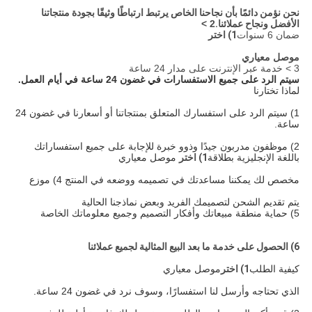
نحن نؤمن دائمًا بأن نجاحنا الخاص يرتبط ارتباطًا وثيقًا بجودة منتجاتنا
الأفضل ونجاح عملائنا.
2 >
ضمان 6 سنوات
1) اختر
موصل معياري
3 > خدمة عبر الإنترنت على مدار 24 ساعة
سيتم الرد على جميع الاستفسارات في غضون 24 ساعة في أيام العمل.
لماذا تختارنا
1) سيتم الرد على استفسارك المتعلق بمنتجاتنا أو أسعارنا في غضون 24
ساعة.
2) موظفون مدربون جيدًا وذوو خبرة للإجابة على جميع استفساراتك
باللغة الإنجليزية بطلاقة
1) اختر
موصل معياري
مخصص لك يمكننا مساعدتك في تصميمه ووضعه في المنتج
4) موزع
يتم تقديم الشحن لتصميمك الفريد وبعض نماذجنا الحالية
5) حماية منطقة مبيعاتك وأفكار التصميم وجميع معلوماتك الخاصة
6) الحصول على خدمة ما بعد البيع المثالية لجميع عملائنا
كيفية الطلب
1) اختر
موصل معياري
الذي تحتاجه وأرسل لنا استفسارًا، وسوف نرد في غضون 24 ساعة.