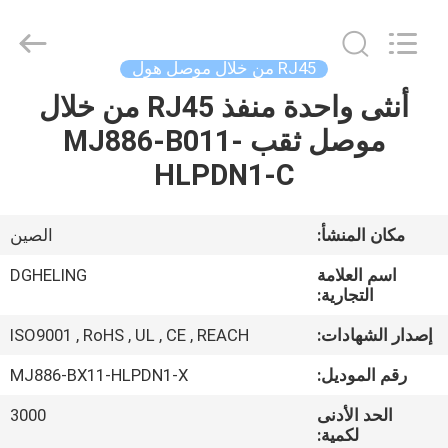
-
2026
Dongguan
Heling
Electronic
RJ45 من خلال موصل هول
Co.,
Ltd..
أنثى واحدة منفذ RJ45 من خلال
الصفحة
All
Rights
Reserved.
موصل ثقب MJ886-B011-
الرئيسية
Developed
by
HLPDN1-C
ECER
منتجات
مكان المنشأ:
الصين
معلومات
اسم العلامة
DGHELING
عنا
التجارية:
إصدار الشهادات:
ISO9001 , RoHS , UL , CE , REACH
جولة
رقم الموديل:
MJ886-BX11-HLPDN1-X
في
الحد الأدنى
3000
المعمل
لكمية: