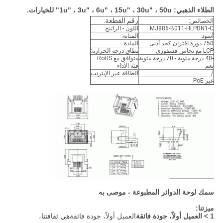
الطلاء الذهبي: 1u" ، 3u" ، 6u" ، 15u" ، 30u" ، 50u" للخيارات.
رقم القطعة:
الخصائص:
MJ886-B011-HLPDN1-C
اللون - الراتنج:
أسود
المتانة:
750 دورة اقتران كحد أدنى
المادة:
LCP مع نحاس فسفوري
نطاق درجة الحرارة:
-40 درجة مئوية - 70 درجة مئوية
متوافق مع RoHS
نعم
فئة الأداء
/
الطاقة عبر الإيثرنت
غير PoE
سمك لوحة الدوائر المطبوعة - موصى به
ميزتنا:
1 > العميل أولاً، جودة فائقة
العميل أولاً، جودة فائقة
هي ثقافتنا،