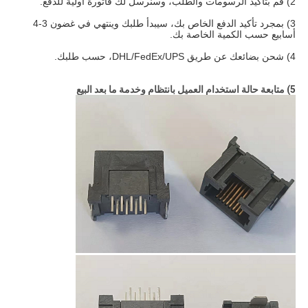
2) قم بتأكيد الرسومات والطلب، وسنرسل لك فاتورة أولية للدفع.
3) بمجرد تأكيد الدفع الخاص بك، سيبدأ طلبك وينتهي في غضون 3-4
أسابيع حسب الكمية الخاصة بك.
4) شحن بضائعك عن طريق DHL/FedEx/UPS، حسب طلبك.
5) متابعة حالة استخدام العميل بانتظام وخدمة ما بعد البيع