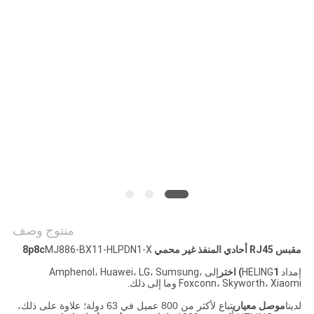
الخصوصية
منتوج وصف
مقبس RJ45 أحادي المنفذ غير محمي 8p8c
MJ886-BX11-HLPDN1-X
إمداد HELING
1) اختر
إلى Amphenol، Huawei، LG، Sumsung،
Foxconn، Skyworth، Xiaomi وما إلى ذلك.
لدينا
موصل معياري
تباع لأكثر من 800 عميل في 63 دولة؛ علاوة على ذلك،