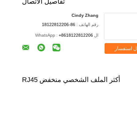
تفاصيل الاتصال
Cindy Zhang
رقم الهاتف :
86-18122812206
ال WhatsApp :
+8618122812206
ل استفسار
أكثر الملف الشخصي منخفض RJ45