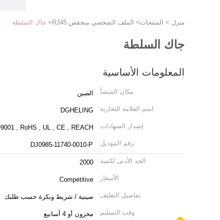
منزل
>
المنتجات
>
الملف الشخصي منخفض RJ45
>
جاك السلطة
جاك السلطة
المعلومات الأساسية
مكان المنشأ:
الصين
اسم العلامة التجارية:
DGHELING
إصدار الشهادات:
9001 , RoHS , UL , CE , REACH
رقم الموديل:
DJ0985-11740-0010-P
الحد الأدنى لكمية:
2000
الأسعار:
Competitive
تفاصيل التغليف:
صينية / شريط وبكرة حسب طلبك
وقت التسليم:
مخزون أو 4 أسابيع