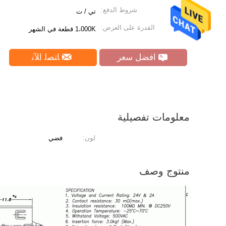
شروط الدفع:
تي / ت
القدرة على العرض:
1،000K قطعة في الشهر
افضل سعر
ﺎﺘﺼﻟ ﺍﻶﻧ
معلومات تفصيلية
لون:
فضي
منتوج وصف