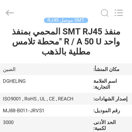
Dongguan
Heling
Electronic
Co.,
Ltd..
SMT موصل RJ45
All
Rights
Reserved.
منفذ SMT RJ45 المحمي بمنفذ
الصفحة
Developed
by
واحد R / A 50 U "محطة تلامس
الرئيسية
ECER
مطلية بالذهب
منتجات
مكان المنشأ:
الصين
معلومات
اسم العلامة
DGHELING
عنا
التجارية:
إصدار الشهادات:
ISO9001 , RoHS , UL , CE , REACH
جولة
رقم الموديل:
MJ88-B011-JRVS1
في
الحد الأدنى
3000
المعمل
لكمية: