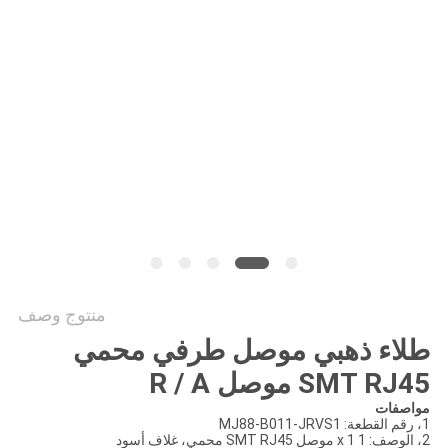
الخصوصية
منتوج وصف
طلاء ذهبي موصل طرفي محمي
SMT RJ45 موصل R / A
مواصفات
1، رقم القطعة: MJ88-B011-JRVS1
2، الوصف: 1 x 1 موصل SMT RJ45 محمي، غلاف أسود