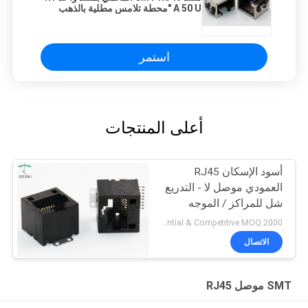
A 50 U "محطة تلامس مطلية بالذهب
استمر
أعلى المنتجات
أسود الإسكان RJ45
العمودي موصل لا - التدريع
شل للمراكز / الموجه
Preferential & Competitive MOQ:2000
الاتصال
SMT موصل RJ45