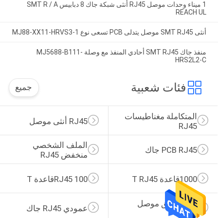
1 ميناء وحدات موصل RJ45 أنثى شبكة جاك 8 دبابيس SMT R / A
REACH UL
أنثى SMT RJ45 موصل يتدلى PCB تسعى نوع MJ88-XX11-HRVS3-1
منفذ جاك SMT RJ45 أحادي المنفذ مع وصلة MJ5688-B111-
HRS2L2-C
فئات شعبية
جميع
المتكاملة مغناطيسات 
RJ45 أنثى موصل
RJ45
الملف الشخصي 
PCB RJ45 جاك
منخفض RJ45
1000قاعدة T RJ45
RJ45 100قاعدة T
زاوية الحق موصل 
عمودي RJ45 جاك
RJ45