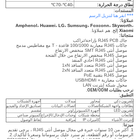
نطاق درجة الحرارة:
-40℃-70℃
المستندات:
*** انقر هنا لتنزيل الرسم
عملاؤنا:
Amphenol، Huawei، LG، Sumsung، Foxconn، Skyworth،
Xiaomi
إلخ.
هم عملاؤنا.
منتجاتنا:
جاك RJ45 PCB بإزاحة/تراكب
جاكات RJ45 معيارية 100/1000 قاعدة - T مع مغناطيس مدمج
موصل أنثى SMT RJ45 منخفض الارتفاع
موصل RJ45 منخفض الارتفاع من خلال الفتحة
موصل أنثى RJ45 أحادي المنفذ
موصل أنثى RJ45 متعدد المنافذ 1xN
موصل أنثى RJ45 متعدد المنافذ 2xN
موصل RJ45 بتقنية PoE
جاكات معيارية + USB/HDMI
محول شبكة إيثرنت LAN
نرحب بطلبات OEM/ODM.
التطبيق:
تلفزيون ذكي
محاور
مبدلات
أجهزة الشبكات
بطاقات واجهة الشبكة
اتصالات
اتصالات البيانات
صناديق الإعداد والفيديو
تلفزيون LED
أجهزة الكمبيوتر
راوتر
مقسم
طابعات
محطة شبكات
وحدات الإدخال/الإخراج
كمبيوتر صناعي
إنترنت الأشياء
كاميرات IP
مراقبة
نقاط الوصول
ميزتنا:
1. أكثر من 10 سنوات خبرة في مجال موصل أنثى RJ45
، يرجى تقديم
الرسومات أو رقم القطعة، ثم سنرد عليك برسوماتنا وسعرنا لتأكيدك.
2.