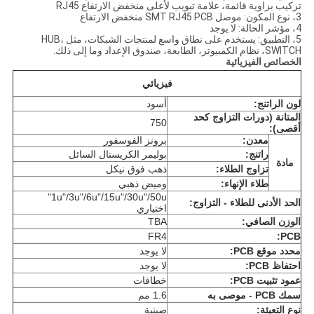
تركيب بزاوية قائمة، علامة تبويب لأعلى منخفض الارتفاع RJ45
3، نوع المكون: موصل SMT RJ45 PCB منخفض الارتفاع
4، مؤشر الحالة: لا يوجد
5، التطبيق: يستخدم على نطاق واسع لمنتجات الشبكات، مثل HUB،
SWITCH، نظام الكمبيوتر، الطابعة، صندوق الإعداد وما إلى ذلك.
الخصائص الفيزيائية
فيزيائي
لون الراتنج:
أسود
المتانة (دورات التزاوج كحد
750
أقصى):
معدن:
برونز الفوسفور
راتنج:
بوليمر الكريستال السائل
مادة
تزاوج الطلاء:
ذهب فوق نيكل
طلاء الإنهاء:
وميض ذهبي
1u"/3u"/6u"/15u"/30u"/50u"
الحد الأدنى للطلاء - التزاوج:
اختياري
الوزن الصافي:
TBA
FR4
PCB:
محدد موقع PCB:
لا يوجد
احتفاظ PCB:
لا يوجد
عمود تثبيت PCB:
خطافات
سمك PCB - موصى به
1.6 مم
نوع التعبئة:
صينية