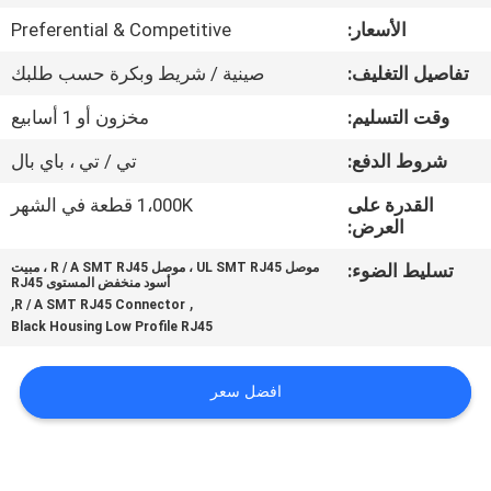
الأسعار:
Preferential & Competitive
مراقبة
تفاصيل التغليف:
صينية / شريط وبكرة حسب طلبك
الجودة
وقت التسليم:
مخزون أو 1 أسابيع
اتصل
شروط الدفع:
تي / تي ، باي بال
بنا
القدرة على
1،000K قطعة في الشهر
العرض:
اطلب
تسليط الضوء:
موصل UL SMT RJ45 ، موصل R / A SMT RJ45 ، مبيت
أسود منخفض المستوى RJ45
اقتباس
,
,
R / A SMT RJ45 Connector
Black Housing Low Profile RJ45
خريطة
افضل سعر
الموقع
سياسة