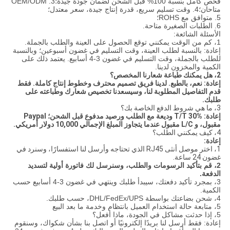
فحص كامل بنسبة 100% قبل الشحن لضمان جودة جيدة؛
3. OEM/ODM
متاحان؛
4. وقت تسليم سريع، قدرة إنتاج جيدة، سعر معتدل؛
5. متوافق مع ROHS؛
6. الطلبات الصغيرة متاحة.
الأسئلة الشائعة:
1، كم من الوقت يمكنني توقع الحصول على العينة والطلب بالجملة.
إعادة: بالنسبة لطلب العينة، وقت التسليم في غضون أسبوعين؛ وبالنسبة
للطلب بالجملة، وقت التسليم في غضون 3-4 أسابيع. يعتمد ذلك على
الكمية والمخزون لدينا.
2، هل يمكنك طباعة شعارنا المخصص؟
إعادة: نعم، بالطبع. لدينا فريق تصميم محترف وخطوط إنتاج كاملة. فقط
قدم التفاصيل المطلوبة لنا، وسيسعدنا تخصيص شعارك وطباعته على
طلبك.
3، ما هي شروط الدفع الخاصة بك؟
إعادة: T/T 30% وديعة مع الطلب ورصيد مدفوع قبل الشحن؛ Paypal
مقبول، و L/C مقبول عندما يتجاوز المبلغ الإجمالي 10,000 دولار أمريكي.
4، كيف يمكنني الطلب؟
إعادة:
1، اختر موصل أنثى RJ45 الذي تحتاجه وأرسل لنا استفسارًا، وسنرد في
غضون 24 ساعة.
2، قم بتأكيد الرسومات والطلب، وسنرسل لك فاتورة أولية لتسديد
الدفعة.
3، بمجرد تأكيد دفعتك، سيبدأ طلبك وينتهي في غضون 3-4 أسابيع حسب
الكمية.
4، شحن بضاعتك بواسطة DHL/FedEx/UPS، حسب طلبك.
5، متابعة حالة استخدام العميل بانتظام وخدمة ما بعد البيع
5، إذا حدثت مشاكل في الجودة، ماذا أفعل؟
إعادة: فقط أرسل لنا بريدًا إلكترونيًا أو اتصل بنا بشأن شكواك، وسنقوم