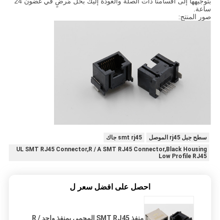
بتوجيهها إلى أقسامنا ذات الصلة والعودة إليك بحل مُرضٍ في غضون 24
ساعة.
صور المنتج:
سطح جبل rj45 الموصل
smt rj45 جاك
UL SMT RJ45 Connector,R / A SMT RJ45 Connector,Black Housing
Low Profile RJ45
احصل على افضل سعر ل
منفذ SMT RJ45 المحمي بمنفذ واحد R /