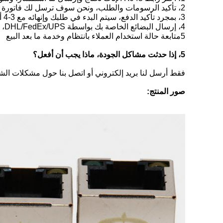
2، تأكيد الرسومات والطلب، ونحن سوف ترسل لك فاتورة بروفارما بالنسبة لك للقيام بالدفع.
3، بمجرد تأكيد الدفع، سيتم البدء في طلبك وإنهائه مع 3-4 أسابيع يعتمد على كميتك.
4، إرسال البضائع الخاصة بك بواسطة DHL/FedEx/UPS، حسب طلبك.
5متابعة حالة استخدام العملاء بانتظام وخدمة ما بعد البيع
5، إذا حدثت مشاكل الجودة، ماذا يجب أن أفعل؟
فقط أرسل لنا بريد إلكتروني أو اتصل بنا حول مشكلات الشكاو
صور المنتج: