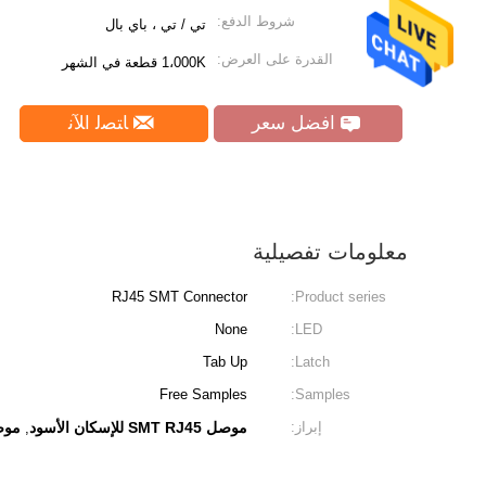
شروط الدفع:
تي / تي ، باي بال
القدرة على العرض:
1،000K قطعة في الشهر
افضل سعر
ﺎﺘﺼﻟ ﺍﻶﻧ
معلومات تفصيلية
RJ45 SMT Connector
Product series:
None
LED:
Tab Up
Latch:
Free Samples
Samples:
إبراز:
موصل SMT RJ45 للإسكان الأسود
موصل  RJ45
,