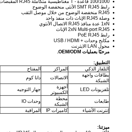
100/1000 قاعدة - T مغناطيسية متكاملة RJ45 المقبضات الوحيدة
رابط SMT RJ45 الأنثى منخفضة الوضوح
RJ45 منخفضة الوضوح من خلال موصل الثقب
وصلة RJ45 الإناث ذات منفذ واحد
1xN عدة منافذ RJ45 الاتصال الأنثوي
2xN Multi-port RJ45 الإناث
رابط PoE RJ45
مكابح وحدات + USB / HDMI
محول LAN الايثرنت
مرحبًا بعمليات OEM/ODM.
التطبيق:
التلفاز الذكي
المراكز
المفتاح
بطاقات واجهة
الاتصالات
داتا كوم
الشبكة
أجهزة
تلفزيونات LED
جهاز التوجيه
الكمبيوتر
محطة
طابعات
وحدات IO
الشبكة
إنترنت الأشياء
كاميرات IP
المراقبة
ميزتنا: