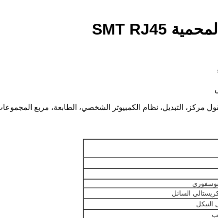
 SMT RJ45
فوسفوري
لكريستالي السائل
النيكل
ب