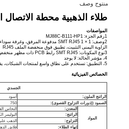
منتوج وصف
طلاء الذهبية محطة الاتصال المحمية
المواصفات
1رقم الجزء: MJ88C-B111-HP1
2وصف: 1 × 1 SMT RJ45 مدفوعة المرفق، وغرفة سوداء
الزاوية اليمنى التثبيت، تطبيق فوق منخفضة الملف RJ45
3نوع المكونات: SMT RJ45 رابط PCB ذات مظهر منخفض
4، مؤشر الحالة: لا يوجد
5، التطبيق: تستخدم على نطاق واسع لمنتجات الشبكات، يقول مركز، التبديل، نظام الكمبيوتر الشخصي، الطابعة، مربع المجموعات وما إلى ذلك.
الخصائص الفيزيائية
الجسدي
الراتنج الملون:
أسود
الصمود ((دورات التزاوج القصوى):
750
المعدن:
النحاس ال
الراتنج:
البوليمر ا
المواد
التزاوج:
الذهب على 
إنهاء الطلاء:
فلاش الذه