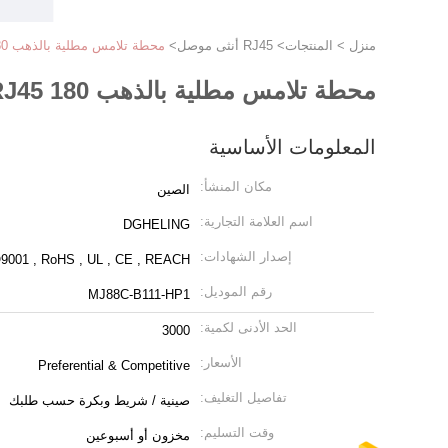
منزل
>
المنتجات
>
RJ45 أنثى موصل
>
محطة تلامس مطلية بالذهب 180 SMT RJ45 موصل R / A 50U "منفذ واحد محمي
محطة تلامس مطلية بالذهب 180 SMT RJ45 موصل R / A 50U "منفذ واحد محمي
المعلومات الأساسية
مكان المنشأ:
الصين
اسم العلامة التجارية:
DGHELING
إصدار الشهادات:
9001 , RoHS , UL , CE , REACH
رقم الموديل:
MJ88C-B111-HP1
الحد الأدنى لكمية:
3000
الأسعار:
Preferential & Competitive
تفاصيل التغليف:
صينية / شريط وبكرة حسب طلبك
وقت التسليم:
مخزون أو أسبوعين