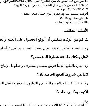
1أكثر من 10 سنوات من الخبرة في مجال RJ45
المرفق
، ر
2. 100% فحص كامل قبل الشحن لضمان الجودة الجيدة
3. OEM/ODM متوفرة
4وقت تسليم سريع، قدرة إنتاج جيدة، سعر معتدل
5. متوافقة مع ROHS
6الطلبات الصغيرة متاحة
الأسئلة الشائعة:
1، كم من الوقت يمكنني أن أتوقع الحصول على العينة والطلب الجماعي.
رد: بالنسبة لطلب العينة ، فإن وقت التسليم هو في 2 أسابيع ؛ وبالنسبة للطلب الجماعي ، فإن وقت التسليم هو في 3-4 أسابيع. يعتمد ذلك على كميتك ومخزوننا.
2هل يمكنك طباعة شعارنا المخصص؟
رد: نعم، بالطبع. لدينا فريق تصميم محترف وخطوط الإنتا
3ما هي شروط الدفع الخاصة بك؟
رد: T / T 30٪ الودائع مع النظام والتوازن المدفوعة قبل الشحن ؛ بايبال على ما يرام ، و L / C مقبولة عندما يكون المبلغ الإجمالي أكثر من 10 دولار أمريكي ،000.
4كيف يمكنني طلب؟
رد:
1، اختر رابط RJ45 الإناث تحتاج وإرسال لنا استفسار، وسوف نرد في غضون 24 ساعة.