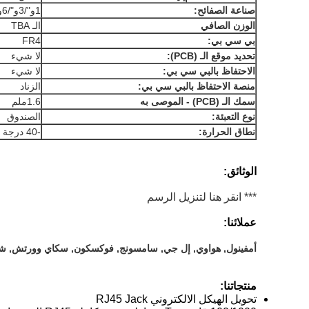
صناعة الصفائح:
1و"/3و"/6و"/15و"/30و"/50و" اختياري
الوزن الصافي
الـ TBA
بي سي بي:
FR4
تحديد موقع الـ (PCB):
لا شيء
الاحتفاظ بالبي سي بي:
لا شيء
منصة الاحتفاظ بالبي سي بي:
الزناد
سمك الـ (PCB) - الموصى به
1.6ملم
نوع التعبئة:
الصندوق
نطاق الحرارة:
-40 درجة مئوية -70 درجة مئوية
الوثائق:
*** انقر هنا لتنزيل الرسم
عملائنا:
أمفينول, هواوي, إل جي, سامسونج, فوكسكون, سكاي وورتش, شا
منتجاتنا:
تحويل الهيكل الالكتروني RJ45 Jack