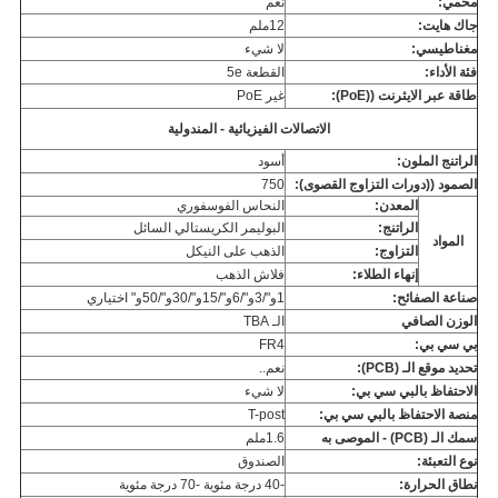
محمي:
نعم
جاك هايت:
12ملم
مغناطيسي:
لا شيء
فئة الأداء:
القطعة 5e
طاقة عبر الايثرنت ((PoE):
غير PoE
الاتصالات الفيزيائية - المندولية
الراتنج الملون:
أسود
الصمود ((دورات التزاوج القصوى):
750
المعدن:
النحاس الفوسفوري
الراتنج:
البوليمر الكريستالي السائل
المواد
التزاوج:
الذهب على النيكل
إنهاء الطلاء:
فلاش الذهب
صناعة الصفائح:
1و"/3و"/6و"/15و"/30و"/50و" اختياري
الوزن الصافي
الـ TBA
بي سي بي:
FR4
تحديد موقع الـ (PCB):
نعم..
الاحتفاظ بالبي سي بي:
لا شيء
منصة الاحتفاظ بالبي سي بي:
T-post
سمك الـ (PCB) - الموصى به
1.6ملم
نوع التعبئة:
الصندوق
نطاق الحرارة:
-40 درجة مئوية -70 درجة مئوية