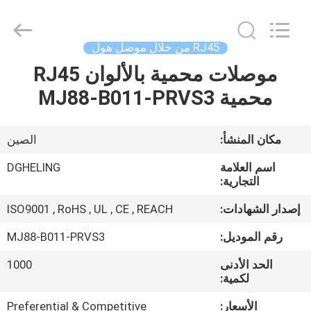
-
2026
Dongguan
Heling
Electronic
RJ45 من خلال موصل هول
Co.,
Ltd..
موصلات محمية بالألوان RJ45
الصفحة
All
Rights
Reserved.
محمية MJ88-B011-PRVS3
الرئيسية
Developed
by
ECER
منتجات
مكان المنشأ:
الصين
اسم العلامة
DGHELING
معلومات
التجارية:
عنا
إصدار الشهادات:
ISO9001 , RoHS , UL , CE , REACH
رقم الموديل:
MJ88-B011-PRVS3
جولة
الحد الأدنى
1000
في
لكمية:
المعمل
الأسعار:
Preferential & Competitive