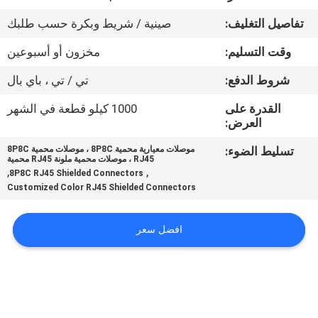
تفاصيل التغليف:
صينية / شريط وبكرة حسب طلبك
مراقبة
وقت التسليم:
مخزون أو أسبوعين
الجودة
شروط الدفع:
تي / تي ، باي بال
اتصل
القدرة على
1000 كيلو قطعة في الشهر
العرض:
بنا
تسليط الضوء:
موصلات معيارية محمية 8P8C ، موصلات محمية 8P8C
RJ45 ، موصلات محمية ملونة RJ45 محمية
اطلب
,
,
8P8C RJ45 Shielded Connectors
Customized Color RJ45 Shielded Connectors
اقتباس
افضل سعر
خريطة
الموقع
سياسة