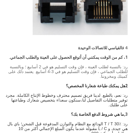
4 ف
القياسي للاتصالات الوحيدة
1، كم من الوقت يمكنني أن أتوقع الحصول على العينة والطلب الجماعي.
رد: بالنسبة لطلب العينة ، فإن وقت التسليم هو في 2 أسابيع ؛ وبالنسبة
للطلب الجماعي ، فإن وقت التسليم هو في 3-4 أسابيع. يعتمد ذلك على
كميتك ومخزوننا.
2هل يمكنك طباعة شعارنا المخصص؟
رد: نعم، بالطبع. لدينا فريق تصميم محترف وخطوط الإنتاج الكاملة. مجرد
توفير متطلبات التفاصيل لنا،سنكون سعداء بتخصيص شعارك وطباعتها
على طلبك.
3,
ما هي شروط الدفع الخاصة بك؟
رد: T / T 30٪ الودائع مع النظام والتوازن المدفوعة قبل الشحن؛ باي بال
هي جيدة، و L / C مقبولة عندما يكون المبلغ الإجمالي أكثر من 10