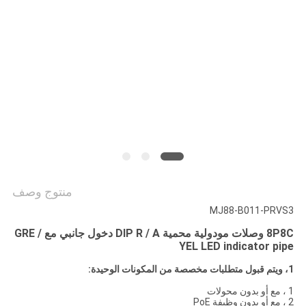
الخصوصية
منتوج وصف
MJ88-B011-PRVS3
8P8C وصلات مودولية محمية DIP R / A دخول جانبي مع GRE /
YEL LED indicator pipe
1، ويتم قبول متطلبات مخصصة من المكونات الوحيدة:
1 ، مع أو بدون محولات
2 ، مع أو بدون وظيفة PoE