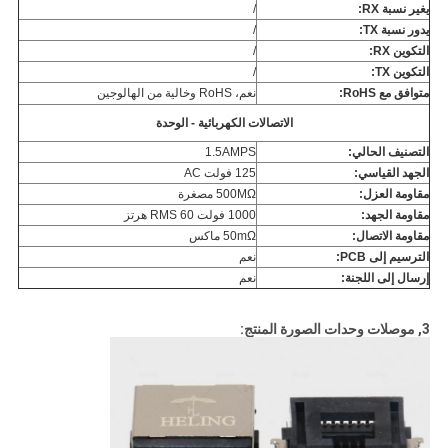
يغير نسبة RX:
/
يدور نسبة TX:
/
التكوين RX:
/
التكوين TX:
/
متوافق مع RoHS:
نعم، RoHS وخالية من الهالوجين
الاتصالات الكهربائية - الوحدة
التصنيف الحالي:
1.5AMPS
الجهد القياسي:
125 فولت AC
مقاومة العزل:
500MΩ مصغرة
مقاومة الجهد:
1000 فولت RMS 60 هرتز
مقاومة الاتصال:
50mΩ ماكس
الترسيم إلى PCB:
نعم
إرسال إلى اللجنة:
نعم
3, موصلات وحدات الصورة المنتج: