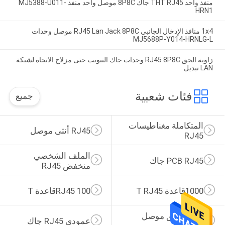
منفذ واحد THT RJ45 جاك 8P8C موصل واحد منفذ MJ5388-U011-
HRN1
1x4 منافذ الإدخال الجانبي RJ45 Lan Jack 8P8C موصل وحدات
MJ5688P-Y014-HRNLG-L
زاوية الحق RJ45 8P8C وحدات جاك التبويب حتى مزلاج الاتجاه لشبكة
LAN تبديل
فئات شعبية
جميع
المتكاملة مغناطيسات 
RJ45 أنثى موصل
RJ45
الملف الشخصي 
PCB RJ45 جاك
منخفض RJ45
1000قاعدة T RJ45
RJ45 100قاعدة T
زاوية الحق موصل 
عمودي RJ45 جاك