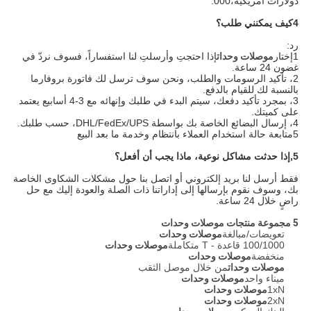
دولارات أمريكية،000.
4كيف يمكنني طلب؟
رد:
1إختار
موصلات وحدات
إذا احتجتِ وأرسلتِ لنا استفساراً، فسوف نردّ في
غضون 24 ساعة.
2، تأكيد الرسومات والطلب، ونحن سوف ترسل لك فاتورة بروفارما
بالنسبة لك للقيام بالدفع.
3، بمجرد تأكيد دفعك، سيتم البدء في طلبك وإنهائه مع 3-4 أسابيع يعتمد
على كميتك.
4، إرسال البضائع الخاصة بك بواسطة DHL/FedEx/UPS، حسب طلبك.
5متابعة حالة استخدام العملاء بانتظام وخدمة ما بعد البيع
5,
إذا حدثت مشاكل نوعية، ماذا يجب أن أفعل؟
فقط أرسل لنا بريد إلكتروني أو اتصل بنا حول مشكلات الشكاوى الخاصة
بك، وسوف نقوم بإرسالها إلى إداراتنا ذات الصلة والعودة إليك مع حل
راضٍ خلال 24 ساعة.
5 مجموعة منتجات
موصلات وحدات
تعويضات/مبالغة
موصلات وحدات
100/1000 قاعدة - T متكاملة
موصلات وحدات
منخفضة
موصلات وحدات
موصلات وحدات
من خلال موصل الثقب
ميناء واحد
موصلات وحدات
1xN
موصلات وحدات
2xN
موصلات وحدات