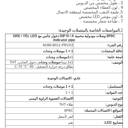
3 ، طول مخصص من الدبوس
4 ، لون الغطاء المخصص
5, طبقة الذهب المخصصة لمنطقة الاتصال
6 ، لون مؤشر LED مخصص
7 ، طباعة شعار مخصصة
2,
المواصفات الخاصة بالمتصلات الوحيدة:
8P8C وصلات مودولية محمية DIP R / A دخول جانبي مع GRE / YEL LED
indicator pipe
رقم الجزء:
MJ88-B011-PRVS3
عائلة المنتجات:
1 × 1 موصلات وحدات
لمحة عامة:
x1
1
موصلات وحدات
1x1 ميناء
موصلات وحدات
, دخول الجانب, THT
الوصف:
نطاق درجة حرارة التشغيل: -40 °C-70 °C
عادي- الاتصالات الوحيدة
المسلسل:
1 × 1 موصلات وحدات
عدد الموانئ:
1 × 1
التوجيه:
الاتصالات العضوية الزاوية اليمنى
نوع الدبوس:
طلاء THT
المواقع / الاتصالات المحملة:
8P8C
القفل:
انقر لأسفل
مصابيح LED:
نعم