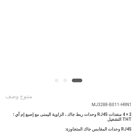
الخصوصية
منتوج وصف
MJ3288-B011-HRN1
2 × 4 منفذات RJ45 وحدات ربط جاك ، الزاوية اليمنى مع إصبع إم آي ؛
THT التشغيل
RJ45 وحدات المقابس جاك المتجاوزة: