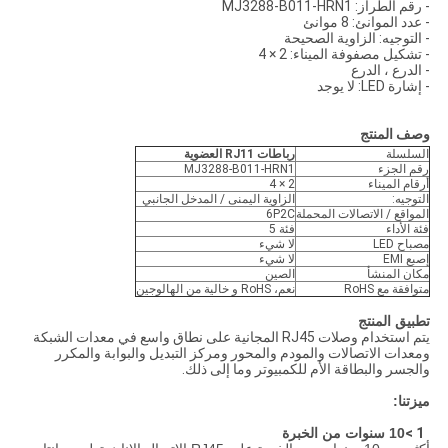
- رقم الطراز: MJ3288-B011-HRN1
- عدد الموانئ: 8 موانئ
- التوجيه: الزاوية الصحيحة
- تشكيل مصفوفة الميناء: 2 × 4
- الدرع ، الدرع
- إشارة LED: لا يوجد
وصف المنتج
السلسلة
رباطات RJ11 العضوية
رقم الجزء
MJ3288-B011-HRN1
أرقام الميناء
2 × 4
التوجيه:
الزاوية اليمنى / المدخل الجانبي
المواقع / الاتصالات المحملة
6P2C
فئة الأداء
فئة 5
مصباح LED
لا شيء
إصبع EMI
لا شيء
مكان المنشأ
الصين
متوافقة مع RoHS
نعم، RoHS و خالية من الهالوجين
تطبيق المنتج
يتم استخدام وصلات RJ45 المجانية على نطاق واسع في معدات الشبكة
ومعدات الاتصالات والمودم والمحور ومركز التبديل والبوابة والمكرر
والجسر والبطاقة الأم للكمبيوتر وما إلى ذلك.
ميزتنا:
1 >
10 سنوات من الخبرة