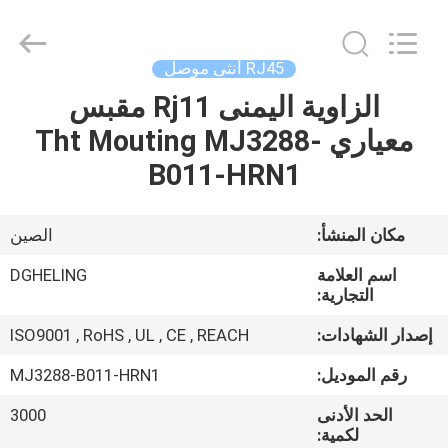
Heling
Electronic
Co.,
Ltd..
All
RJ45 أنثى موصل
Rights
Reserved.
الزاوية اليمنى Rj11 مقبس
الصفحة
Developed
by
ECER
معياري Tht Mouting MJ3288-
الرئيسية
B011-HRN1
منتجات
مكان المنشأ:
الصين
معلومات
اسم العلامة
DGHELING
عنا
التجارية:
إصدار الشهادات:
ISO9001 , RoHS , UL , CE , REACH
جولة
رقم الموديل:
MJ3288-B011-HRN1
في
الحد الأدنى
3000
المعمل
لكمية: