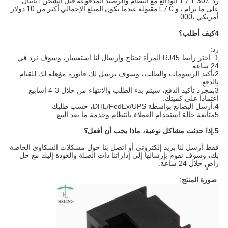
رد: T / T 30٪ الودائع مع النظام والرصيد المدفوعة قبل الشحن ؛ بايبال
على ما يرام ، و L / C مقبولة عندما يكون المبلغ الإجمالي أكثر من 10 دولار
أمريكي ،000.
4كيف أطلب؟
رد:
1. اختر رابط RJ45 المرأة تحتاج وإرسال لنا استفسار، وسوف نرد في
24 ساعة.
2تأكيد الرسومات والطلب، وسوف نرسل لك فاتورة مؤهلة لك للقيام
بالدفع.
3بمجرد تأكيد الدفع، سيتم بدء الطلب والانتهاء من خلال 3-4 أسابيع
اعتمادا على كميتك.
4.أرسل البضائع بواسطة DHL/FedEx/UPS، حسب طلبك
5متابعة حالة استخدام العملاء بانتظام وخدمة ما بعد البيع
5.
إذا حدثت مشاكل نوعية، ماذا يجب أن أفعل؟
فقط أرسل لنا بريد إلكتروني أو اتصل بنا حول مشكلات الشكاوى الخاصة
بك، وسوف نقوم بإرسالها إلى إداراتنا ذات الصلة والعودة إليك مع حل
راضٍ خلال 24 ساعة.
صورة المنتج: