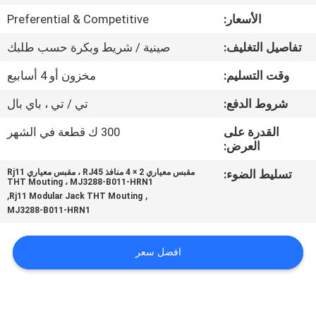
الأسعار:
Preferential & Competitive
مراقبة
تفاصيل التغليف:
صينية / شريط وبكرة حسب طلبك
الجودة
وقت التسليم:
مخزون أو 4 أسابيع
اتصل
شروط الدفع:
تي / تي ، باي بال
بنا
القدرة على
300 ك قطعة في الشهر
العرض:
اطلب
تسليط الضوء:
مقبس معياري 2 × 4 منافذ RJ45 ، مقبس معياري Rj11
THT Mouting ، MJ3288-B011-HRN1
اقتباس
,
,
Rj11 Modular Jack THT Mouting
MJ3288-B011-HRN1
خريطة
افضل سعر
الموقع
سياسة