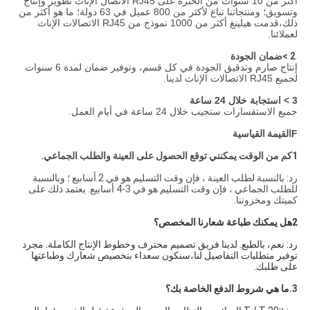
أكثر من 10 سنوات من الخبرة على RJ45 الاتصال الإناث تطوير وإنتاج
وتسويق؛ ومنتجاتنا تباع لأكثر من 800 عميل في 63 دولة؛ ما هو أكثر من
ذلك،قدمت هيلينغ أكثر من 1000 نموذج من RJ45 الاتصالات الإناث
لعملائنا.
2 >
ضمان الجودة
إنتاج صارم وتدقيق الجودة في كل قسم، وتوفير ضمان لمدة 6 سنوات
لجميع RJ45 الاتصالات الإناث لدينا.
3 > استجابة خلال 24 ساعة
جميع الاستفسارات ستجيب خلال 24 ساعة في أيام العمل.
F
القيمة القياسية
1كم من الوقت يمكنني توقع الحصول على العينة والطلب الجماعي.
رد: بالنسبة لطلب العينة ، فإن وقت التسليم هو في 2 أسابيع ؛ وبالنسبة
للطلب الجماعي ، فإن وقت التسليم هو في 3-4 أسابيع. يعتمد ذلك على
كميتك ومخزوننا.
2هل يمكنك طباعة شعارنا المخصص؟
رد: نعم، بالطبع. لدينا فريق تصميم محترف وخطوط الإنتاج الكاملة. مجرد
توفير متطلبات التفاصيل لنا،سنكون سعداء بتخصيص شعارك وطباعتها
على طلبك.
3.
ما هي شروط الدفع الخاصة بك؟