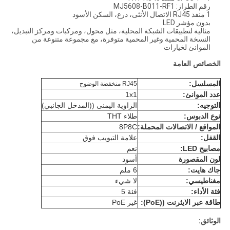
رقم الطراز: MJ5608-B011-RF1
1 منفذ RJ45 الاتصال الأنثى، درع، السكن الأسود
بدون مؤشر LED
مثالية لتطبيقات الشبكة المحلية، مثل محول، ومركبات ومركز التبديل،
النسخة المحمية وغير المحمية متوفرة، مع مجموعة متنوعة من
الموانئ لخيارات
الخصائص العامة
المسلسل:
RJ45 منخفضة الوضوح
عدد الموانئ:
1x1
التوجيه:
الزاوية اليمنى ((المدخل الجانبي)
نوع الدبوس:
طلاء THT
المواقع / الاتصالات المحملة:
8P8C
القفل:
علامة التبويب فوق
مصابيح LED:
نعم
لون المقصورة
أسود
جاك هايت:
6 ملم
مغناطيسي:
لا شيء
فئة الأداء:
فئة 5
طاقة عبر الايثرنت ((PoE):
غير PoE
الوثائق: