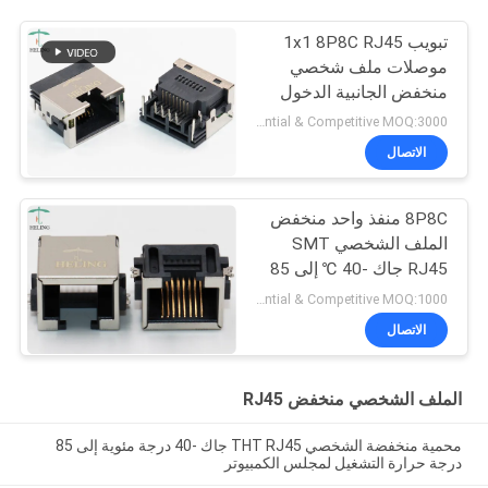
تبويب 1x1 8P8C RJ45
موصلات ملف شخصي
منخفض الجانبية الدخول
بنفايات المتوافقة
Preferential & Competitive MOQ:3000
الاتصال
8P8C منفذ واحد منخفض
الملف الشخصي SMT
RJ45 جاك -40 ℃ إلى 85
℃ درجة حرارة التشغيل
Preferential & Competitive MOQ:1000
الاتصال
الملف الشخصي منخفض RJ45
محمية منخفضة الشخصي THT RJ45 جاك -40 درجة مئوية إلى 85
درجة حرارة التشغيل لمجلس الكمبيوتر