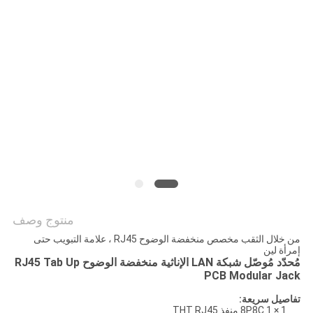
الخصوصية
منتوج وصف
من خلال الثقب مخصص منخفضة الوضوح RJ45 ، علامة التبويب حتى
إمرأة لين
مُحدّد مُوصّل شبكة LAN الإناثية منخفضة الوضوح RJ45 Tab Up
PCB Modular Jack
تفاصيل سريعة:
8P8C 1 × 1 منفذ THT RJ45