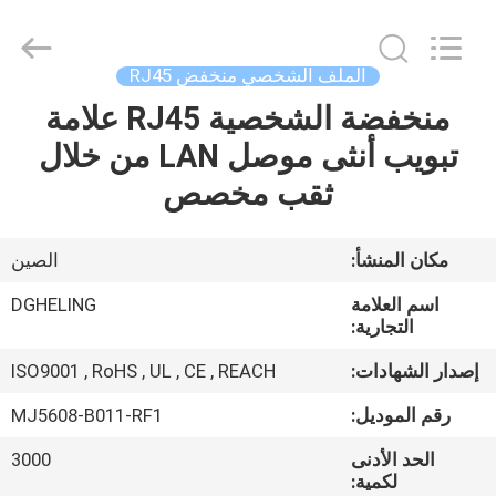
Heling
Electronic
Co.,
Ltd..
All
الملف الشخصي منخفض RJ45
Rights
Reserved.
Developed
منخفضة الشخصية RJ45 علامة
الصفحة
by
ECER
تبويب أنثى موصل LAN من خلال
الرئيسية
ثقب مخصص
منتجات
مكان المنشأ:
الصين
معلومات
اسم العلامة
DGHELING
عنا
التجارية:
إصدار الشهادات:
ISO9001 , RoHS , UL , CE , REACH
جولة
رقم الموديل:
MJ5608-B011-RF1
في
الحد الأدنى
3000
المعمل
لكمية: