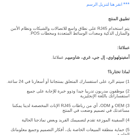
*** انقر هنا لتنزيل الرسم
تطبيق المنتج
يتم استخدام RJ45 على نطاق واسع للاتصالات والشبكات ونظام الأمن
والمنازل الذكية ومعدات الوسائط المتعددة ومحطات POS.
عملائنا:
أمفينول
هواوي، إل جي، غري، شاومي
هم عملائنا.
لماذا تختارنا؟
1) سيتم الرد على استفسارك المتعلق بمنتجاتنا أو أسعارنا في 24 ساعة.
2) موظفون مدربون تدريبا جيدا وذوو خبرة للإجابة على جميع
استفساراتك باللغة الإنجليزية
3) OEM و ODM، أي من رباطات RJ45 الإناث المخصصة لدينا يمكننا
مساعدتك في تصميم وضعت في المنتج
4) السفينة الموزعة تقدم لتصميمك الفريد وبعض نماذجنا الحالية
5) حماية منطقة المبيعات الخاصة بك، أفكار التصميم وجميع معلوماتك
الخاصة