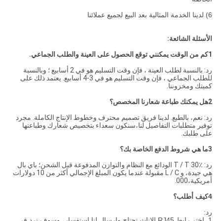
6) لدينا الخدمة المثالية بعد البيع لجميع عملائنا
الأسئلة الشائعة:
1كم من الوقت يمكنني توقع الحصول على العينة والطلب الجماعي.
رد: بالنسبة لطلب العينة ، فإن وقت التسليم هو في 2 أسابيع ؛ وبالنسبة
للطلب الجماعي ، فإن وقت التسليم هو في 3-4 أسابيع. يعتمد ذلك على
كميتك ومخزوننا.
2هل يمكنك طباعة شعارنا المخصص؟
رد: نعم، بالطبع. لدينا فريق تصميم محترف وخطوط الإنتاج الكاملة. مجرد
توفير متطلبات التفاصيل لنا،سنكون سعداء بتخصيص شعارك وطباعتها
على طلبك.
3ما هي شروط الدفع الخاصة بك؟
رد: T / T 30٪ الودائع مع النظام والتوازن المدفوعة قبل الشحن؛ باي بال
هي جيدة، و L / C مقبولة عندما يكون المبلغ الإجمالي أكثر من 10 دولارات
أمريكية،000.
4كيف أطلب؟
رد:
1. اختر رابط RJ45 الإناث تحتاج وإرسال لنا استفسار، وسوف نرد في