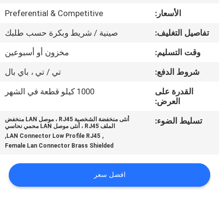
الأسعار:
Preferential & Competitive
مراقبة
تفاصيل التغليف:
صينية / شريط وبكرة حسب طلبك
الجودة
وقت التسليم:
مخزون أو أسبوعين
اتصل
شروط الدفع:
تي / تي ، باي بال
بنا
القدرة على
1000 كيلو قطعة في الشهر
العرض:
اطلب
تسليط الضوء:
أنثى منخفضة الشخصية RJ45 ، موصل LAN منخفض
الملف RJ45 ، أنثى موصل LAN محمي نحاسي
اقتباس
,
,
LAN Connector Low Profile RJ45
Female Lan Connector Brass Shielded
خريطة
افضل سعر
الموقع
سياسة