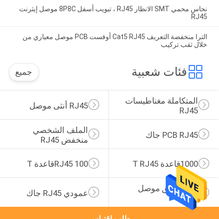
نحاس محمي SMT الانظار RJ45 ، تبويب أسفل 8P8C موصل إيثرنت
RJ45
الترا منخفضة التعريف Cat5 RJ45 أوفست PCB موصل معياري من
خلال ثقب تركيب
فئات شعبية
جميع
المتكاملة مغناطيسات 
RJ45 أنثى موصل
RJ45
الملف الشخصي 
PCB RJ45 جاك
منخفض RJ45
1000قاعدة T RJ45
RJ45 100قاعدة T
زاوية الحق موصل 
عمودي RJ45 جاك
RJ45
طلب اقتباس