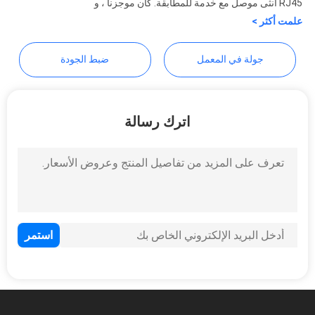
Co., Ltd.
RJ45 أنثى موصل مع خدمة للمطابقة. كان موجزنا ، و
الخصوصية
علمت أكثر >
جولة في المعمل
ضبط الجودة
اترك رسالة