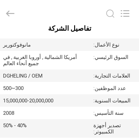
Heling
Electronic
Co.,
Ltd..
All
Rights
تفاصيل الشركة
Reserved.
الصفحة
Developed
by
ECER
الرئيسية
نوع الأعمال:
مانوفوكتورير
السوق الرئيسي:
أمريكا الشمالية , أوروبا الغربية , في
منتجات
جميع أنحاء العالم
العلامات التجارية:
DGHELING / OEM
معلومات
عدد الموظفين:
300~500
عنا
المبيعات السنوية:
15,000,000-20,000,000
جولة
سنة التأسيس:
2008
في
تصدير أجهزة
40% - 50%
الكمبيوتر:
المعمل