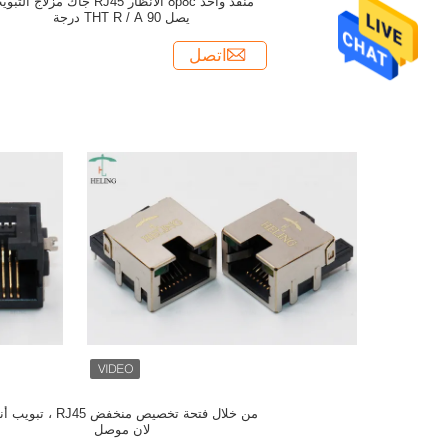
منفذ واحد 8p8c الانظار RJ45 جاك مزلاج الت
يصل THT R / A 90 درجة
اتصل
من خلال فتحة تخصيص منخفض RJ45 ، تب
لان موصل