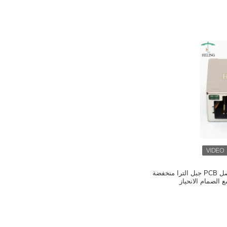
واحد ميناء RJ45 موصل PCB جبل الترا منخفضة
الصمام الانحياز