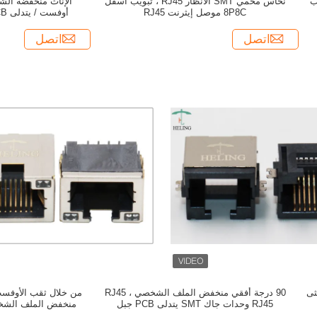
بويب
نحاس محمي SMT الانظار RJ45 ، تبويب أسفل
8P8C موصل إيثرنت RJ45
أوفست / يتدلى PCB الظهور - هول تصاعد
اتصل
اتصل
ويب أنثى
90 درجة أفقي منخفض الملف الشخصي RJ45 ،
من خلال ثقب الأوفست 
RJ45 وحدات جاك SMT يتدلى PCB جبل
محمي