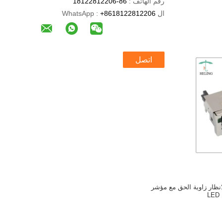
رقم الهاتف :
86-18122812206
ال WhatsApp :
+8618122812206
اتصل
ى PCB RJ45 الانظار زاوية الحق مع مؤشر
LED