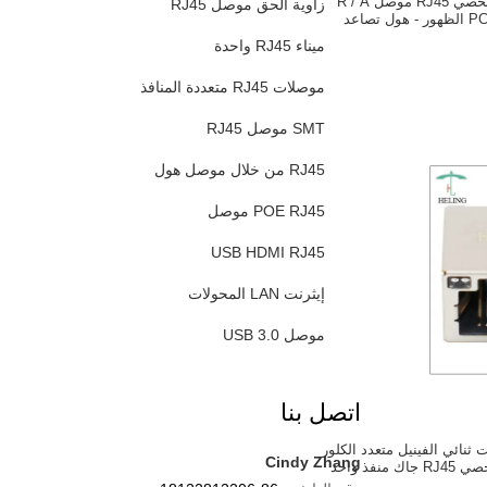
الإناث منخفضة الشخصي RJ45 موصل R / A
زاوية الحق موصل RJ45
ميناء RJ45 واحدة
موصلات RJ45 متعددة المنافذ
SMT موصل RJ45
RJ45 من خلال موصل هول
POE RJ45 موصل
USB HDMI RJ45
إيثرنت LAN المحولات
موصل USB 3.0
اتصل بنا
ثنائي الفينيل متعدد الكلور
Cindy Zhang
منخفض الملف الشخصي RJ45 جاك منفذ واحد
ة للإيثرنت