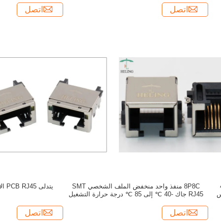
اتصل
اتصل
اك -40
8P8C منفذ واحد منخفض الملف الشخصي SMT
يتدل
لس
RJ45 جاك -40 ℃ إلى 85 ℃ درجة حرارة التشغيل
اتصل
اتصل