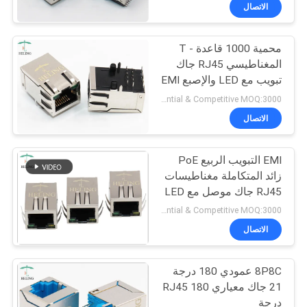
الاتصال
مراقبة
محمية 1000 قاعدة - T
الجودة
المغناطيسي RJ45 جاك
تبويب مع LED والإصبع EMI
اتصل
Preferential & Competitive MOQ:3000
بنا
الاتصال
EMI التبويب الربيع PoE
اطلب
زائد المتكاملة مغناطيسات
اقتباس
RJ45 جاك موصل مع LED
Preferential & Competitive MOQ:3000
خريطة
الاتصال
الموقع
8P8C عمودي 180 درجة
21 جاك معياري RJ45 180
سياسة
درجة