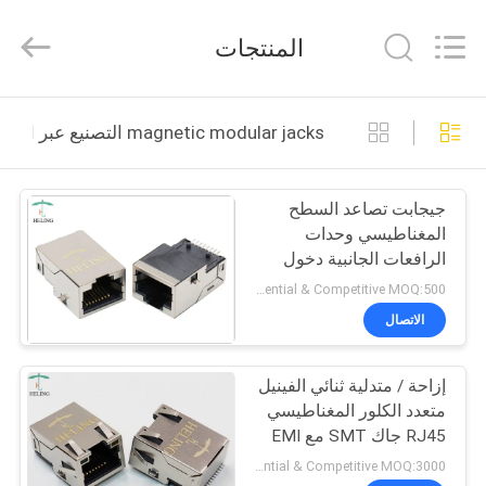
Heling
Electronic
Co.,
المنتجات
Ltd..
All
Rights
Reserved.
الصفحة
Developed
by
magnetic modular jacks التصنيع عبر الإنترنت
ECER
الرئيسية
جيجابت تصاعد السطح
منتجات
المغناطيسي وحدات
الرافعات الجانبية دخول
معلومات
النحاس محمية شل
Preferential & Competitive MOQ:500
عنا
الاتصال
إزاحة / متدلية ثنائي الفينيل
جولة
متعدد الكلور المغناطيسي
في
RJ45 جاك SMT مع EMI
الإصبع الجانبي
المعمل
Preferential & Competitive MOQ:3000