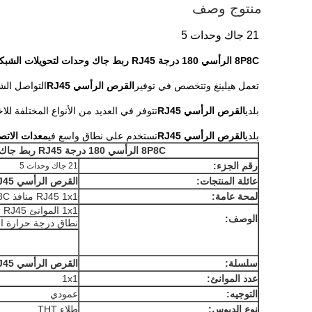
منتوج وصف
21 جاك وحدات 5
8P8C الرأسي 180 درجة RJ45 ربط جاك وحدات لتحويلات الشبكة
تعمل هيلينغ وتتخصص في توفير
القرص الرأسي RJ45
التواصل الش
بلدي
القرص الرأسي RJ45
تتوفر في العديد من الأنواع المختلفة للاختيار 
بلدي
القرص الرأسي RJ45
تستخدم على نطاق واسع في
معدات الاتصا
8P8C الرأسي 180 درجة RJ45 ربط جاك وحدات لتحويلات الشبكة
رقم الجزء:
21 جاك وحدات 5
عائلة المنتجات:
القرص الرأسي RJ45
لمحة عامة:
RJ45 1x1 منافذ 8P8C المقبضات
1x1 الموانئ RJ45 المرفق، المدخل العلوي، محمي
الوصف:
نطاق درجة حرارة التشغيل:
سلسلة:
القرص الرأسي RJ45
عدد الموانئ:
1x1
التوجيه:
عمودي
نوع الدبوس:
طلاء THT