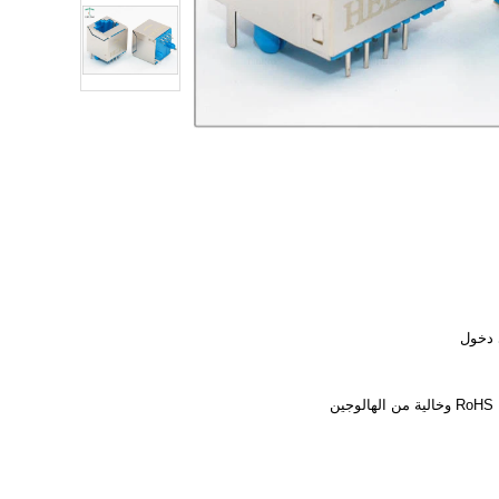
 دخول
وجين