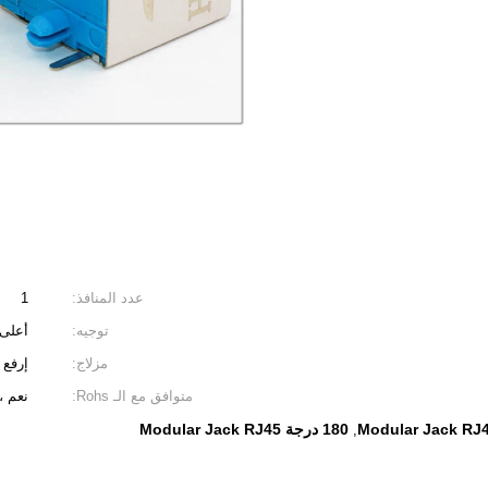
عدد المنافذ:
1
توجيه:
أعلى
مزلاج:
إرفع
متوافق مع الـ Rohs:
نعم ، RoHS وخالية من الهال
180 درجة Modular Jack RJ45
,