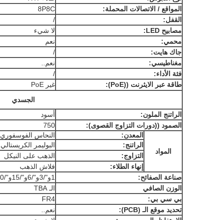
المواقع / الاتصالات المحملة:
8P8C
القفل:
/
مصابيح LED:
لا شيء
محمي:
نعم
جاك هايت:
/
مغناطيسي:
نعم..
فئة الأداء:
/
طاقة عبر الايثرنت ((PoE):
غير PoE
الجسدي
الراتنج الملون:
أسود
الصمود ((دورات التزاوج القصوى):
750
المعدن:
النحاس الفوسفوري
الراتنج:
البوليمر الكريستالي
المواد
التزاوج:
الذهب على النيكل
إنهاء الطلاء:
فلاش الذهب
صناعة الصفائح:
1و"/3و"/6و"/15و"/30و"/50و" اختياري
الوزن الصافي
الـ TBA
بي سي بي:
FR4
تحديد موقع الـ (PCB):
نعم..