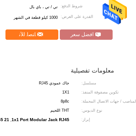
شروط الدفع:
تي / تي ، باي بال
القدرة على العرض:
1000 كيلو قطعة في الشهر
افضل سعر
ﺎﺘﺼﻟ ﺍﻶﻧ
معلومات تفصيلية
مسلسل:
جاك عمودي RJ45
تكوين مصفوفة المنفذ:
1X1
لمناصب / جهات الاتصال المحملة:
8p8c
نوع الدبوس:
THT اللحيم
إبراز:
1x1 Port Modular Jack RJ45
21 Modular Jack RJ45
,