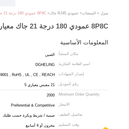
منزل
>
المنتجات
>
عمودي RJ45 جاك
>
8P8C عمودي 180 درجة 21 جاك معياري RJ45 180 درجة
8P8C عمودي 180 درجة 21 جاك معياري RJ45 180 درجة
المعلومات الأساسية
مكان المنشأ:
الصين
اسم العلامة التجارية:
DGHELING
إصدار الشهادات:
9001 , RoHS , UL , CE , REACH
رقم الموديل:
21 مقبس معياري 5
Minimum Order Quantity:
2000
الأسعار:
Preferential & Competitive
تفاصيل التغليف:
صينية / شريط وبكرة حسب طلبك
وقت التسليم:
مخزون أو 4 أسابيع