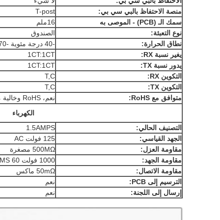
الاحتفاظ بالبي سي بي:
لا شيء
منصة الاحتفاظ بالبي سي بي:
T-post
سمك الـ (PCB) - الموصى به
16ملم
نوع التعبئة:
الصندوق
نطاق الحرارة:
-40 درجة مئوية -70 درجة مئوية
يغير نسبة RX:
1CT:1CT
يدور نسبة TX:
1CT:1CT
التكوين RX:
T,C
التكوين TX:
T,C
متوافق مع RoHS:
نعم، RoHS وخالية من الهالوجين
الكهرباء
التصنيف الحالي:
1.5AMPS
الجهد القياسي:
125 فولت AC
مقاومة العزل:
500MΩ مصغرة
مقاومة الجهد:
1000 فولت RMS 60 هرتز
مقاومة الاتصال:
50mΩ ماكس
الترسيم إلى PCB:
نعم
إرسال إلى اللجنة:
نعم