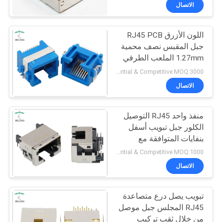
الاتصال
مراقبة
اللون الأزرق RJ45 PCB
الجودة
جبل المقبس نصف محمية
1.27mm الملعب الطرفي
اتصل
للإيثرنت
Preferential & Competitive MOQ:3000
بنا
الاتصال
منفذ واحد RJ45 التوصيل
اطلب
الكلور جبل تبويب أسفل
اقتباس
بنفايات المتوافقة مع
الأصفر / الأخضر LED
Preferential & Competitive MOQ:1000
خريطة
الاتصال
الموقع
تبويب يصل درع متصاعدة
RJ45 المجلس جبل موصل
سياسة
من خلال ثقب تركيب