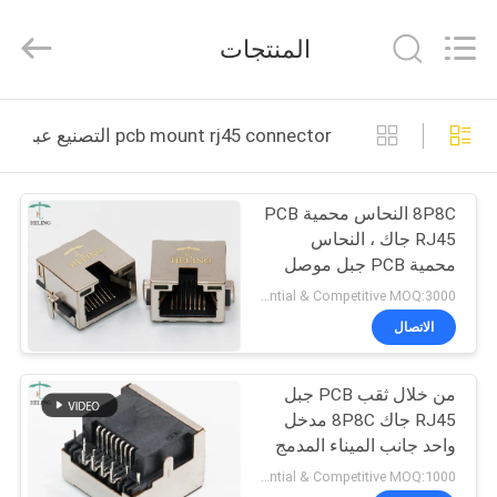
Heling
Electronic
Co.,
المنتجات
Ltd..
All
Rights
Reserved.
الصفحة
Developed
by
pcb mount rj45 connector التصنيع عبر الإنترنت
ECER
الرئيسية
8P8C النحاس محمية PCB
منتجات
RJ45 جاك ، النحاس
محمية PCB جبل موصل
معلومات
RJ45
Preferential & Competitive MOQ:3000
عنا
الاتصال
من خلال ثقب PCB جبل
جولة
RJ45 جاك 8P8C مدخل
في
واحد جانب الميناء المدمج
في الصمام
المعمل
Preferential & Competitive MOQ:1000