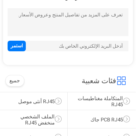
فئات شعبية
جميع
المتكاملة مغناطيسات 
RJ45 أنثى موصل
RJ45
الملف الشخصي 
PCB RJ45 جاك
منخفض RJ45