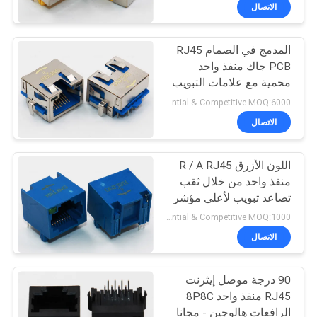
الاتصال
مراقبة
المدمج في الصمام RJ45
الجودة
PCB جاك منفذ واحد
محمية مع علامات التبويب
اتصل
EMI
Preferential & Competitive MOQ:6000
بنا
الاتصال
اللون الأزرق R / A RJ45
اطلب
منفذ واحد من خلال ثقب
اقتباس
تصاعد تبويب لأعلى مؤشر
LED واحد
Preferential & Competitive MOQ:1000
خريطة
الاتصال
الموقع
90 درجة موصل إيثرنت
RJ45 منفذ واحد 8P8C
سياسة
الرافعات هالوجين - مجانا