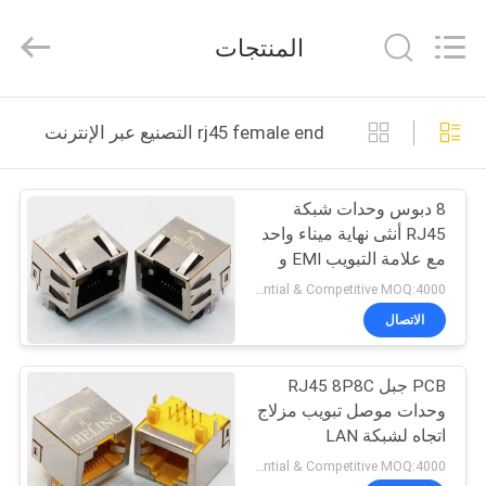
Heling
Electronic
Co.,
المنتجات
Ltd..
All
Rights
Reserved.
الصفحة
Developed
by
rj45 female end التصنيع عبر الإنترنت
ECER
الرئيسية
8 دبوس وحدات شبكة
منتجات
RJ45 أنثى نهاية ميناء واحد
مع علامة التبويب EMI و
معلومات
LED
Preferential & Competitive MOQ:4000
عنا
الاتصال
PCB جبل RJ45 8P8C
جولة
وحدات موصل تبويب مزلاج
في
اتجاه لشبكة LAN
المعمل
Preferential & Competitive MOQ:4000