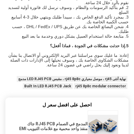
نقوم بالرد خلال 24 ساعة.
2. قم بتأكيد الرسومات والنظام ، وسوف نرسل لك فاتورة أولية لتسديد
المبلغ.
3. بمجرد تأكيد الدفع الخاص بك ، سيبدأ طلبك وينتهي خلال 3-4 أسابيع
حسب الكمية الخاصة بك.
4. شحن البضائع الخاصة بك عن طريق DHL / FedEx / UPS ، حسب
طلبك.
5. متابعة حالة استخدام العميل بشكل دوري وخدمة ما بعد البيع
5.
إذا حدثت مشكلات في الجودة ، فماذا أفعل؟
إعادة: ما عليك سوى مراسلتنا عبر البريد الإلكتروني أو الاتصال بنا بشأن
مشكلات الشكاوى الخاصة بك ، وسوف نحيلها إلى الإدارات ذات الصلة
لدينا ونعود إليك بحل راضي في غضون 24 ساعة.
نهاية أنثى rj45 ، موصل معياري rj45 8p8c ، مقبس LED RJ45 PCB مدمج
Built In LED RJ45 PCB Jack
rj45 8p8c modular connector
احصل على افضل سعر ل
المدمج في الصمام RJ45 PCB جاك
منفذ واحد محمية مع علامات التبويب EMI