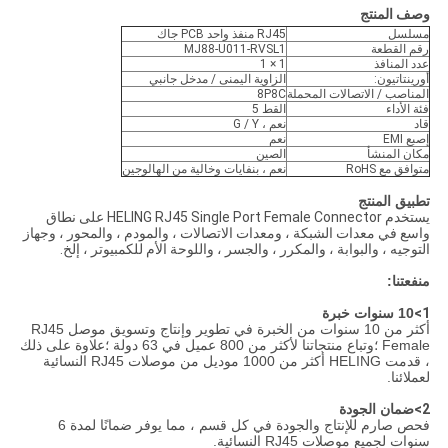
وصف المنتج
مسلسل
RJ45 منفذ واحد PCB جاك
رقم القطعة
MJ88-U011-RVSL1
عدد المنافذ
1 × 1
أورينتاتيون:
الزاوية اليمنى / مدخل جانبي
المناصب / الاتصالات المحملة
8P8C
فئة الأداء
القط 5
قاد
نعم ، G / Y
إصبع EMI
نعم
مكان المنشأ
الصين
متوافق مع RoHS
نعم ، بنفايات وخالية من الهالوجين
تطبيق المنتج
يستخدم HELING RJ45 Single Port Female Connector على نطاق
واسع في معدات الشبكة ، ومعدات الاتصالات ، والمودم ، والمحور ، وجهاز
التوجيه ، والبوابة ، والمكرر ، والجسر ، واللوحة الأم للكمبيوتر ، إلخ.
منفعتنا:
1>
10 سنوات خبرة
أكثر من 10 سنوات من الخبرة في تطوير وإنتاج وتسويق موصل RJ45
Female ؛وتباع منتجاتنا لأكثر من 800 عميل في 63 دولة ؛علاوة على ذلك
، قدمت HELING أكثر من 1000 موديل من موصلات RJ45 النسائية
لعملائنا.
2>
ضمان الجودة
فحص صارم للإنتاج والجودة في كل قسم ، مما يوفر ضمانًا لمدة 6
سنوات لجميع موصلات RJ45 النسائية.