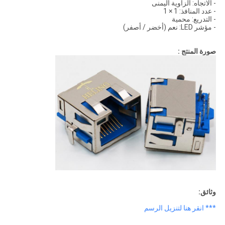
- الاتجاه: الزاوية اليمنى
- عدد المنافذ: 1 × 1
- التدريع: محمية
- مؤشر LED: نعم (أخضر / أصفر)
صورة المنتج :
وثائق:
*** انقر هنا لتنزيل الرسم