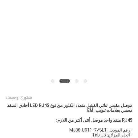
الخصوصية
منتوج وصف
موصل مقبس ثنائي الفينيل متعدد الكلور من نوع LED RJ45 أحادي المنفذ
محمي بعلامات تبويب EMI
RJ45 منفذ واحد موصل أنثى أكثر من اللازم:
- رقم الموديل: MJ88-U011-RVSL1
- اتجاه المزلاج: Tab Up