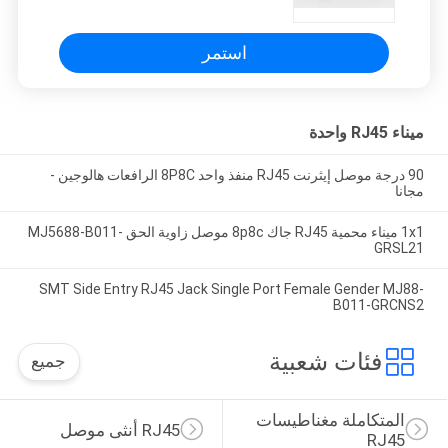
استمر
ميناء RJ45 واحدة
90 درجة موصل إيثرنت RJ45 منفذ واحد 8P8C الرافعات هالوجين -
مجانا
1x1 ميناء محمية RJ45 جاك 8p8c موصل زاوية الحق MJ5688-B011-
GRSL21
SMT Side Entry RJ45 Jack Single Port Female Gender MJ88-
B011-GRCNS2
فئات شعبية
جميع
المتكاملة مغناطيسات 
RJ45 أنثى موصل
RJ45