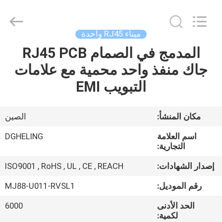
2025
Dongguan
Heling
Electronic
Co.,
ميناء RJ45 واحدة
Ltd..
All
المدمج في الصمام RJ45 PCB
الصفحة
Rights
Reserved.
Developed
جاك منفذ واحد محمية مع علامات
الرئيسية
by
ECER
التبويب EMI
منتجات
مكان المنشأ:
الصين
معلومات
اسم العلامة
DGHELING
عنا
التجارية:
إصدار الشهادات:
ISO9001 , RoHS , UL , CE , REACH
جولة
رقم الموديل:
MJ88-U011-RVSL1
في
الحد الأدنى
6000
المعمل
لكمية: