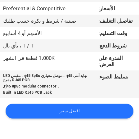
الأسعار:
Preferential & Competitive
مراقبة
تفاصيل التغليف:
صينية / شريط و بكرة حسب طلبك
الجودة
وقت التسليم:
الأسهم أو 4 أسابيع
اتصل
شروط الدفع:
T / T ، بأي بال
بنا
القدرة على
1،000K قطعة في الشهر
العرض:
اطلب
تسليط الضوء:
نهاية أنثى rj45 ، موصل معياري rj45 8p8c ، مقبس LED
RJ45 PCB مدمج
اقتباس
,
,
rj45 8p8c modular connector
Built In LED RJ45 PCB Jack
خريطة
افضل سعر
الموقع
سياسة