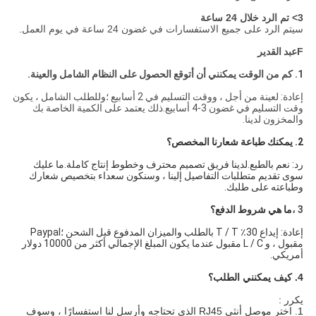
3> تم الرد خلال 24 ساعة
سيتم الرد على جميع الاستفسارات في غضون 24 ساعة في يوم العمل.
F
عبد القدير
1. كم من الوقت يمكنني أن أتوقع الحصول على النظام الشامل والعينة.
إعادة: لعينة من أجل ، ووقت التسليم في 2 أسابيع ؛وللطلب الشامل ، يكون
وقت التسليم في غضون 3-4 أسابيع.ذلك يعتمد على الكمية الخاصة بك
والمخزون لدينا.
2. يمكنك طباعة شعارنا المخصص؟
رد: نعم بالطبع.لدينا فريق تصميم محترف وخطوط إنتاج كاملة.ما عليك
سوى تقديم متطلبات التفاصيل إلينا ، وسنكون سعداء بتخصيص شعارك
وطباعته على طلبك.
3 ،
ما هي شروط الدفع؟
إعادة: إيداع 30٪ T / T بالطلب والميزان المدفوع قبل الشحن ؛Paypal
مقبول ، و L / C مقبول عندما يكون المبلغ الإجمالي أكثر من 10000 دولار
أمريكي.
4. كيف يمكنني الطلب؟
يكرر :
1. اختر موصل أنثى RJ45 الذي تحتاجه وأرسل لنا استفسارًا ، وسوف