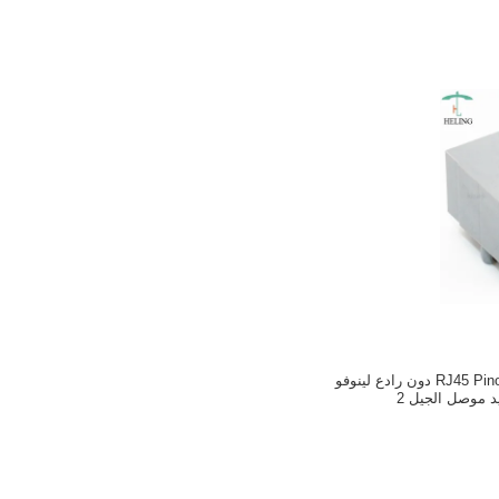
8P4C يمين زاوية RJ45 Pinout دون رادع لينوفو