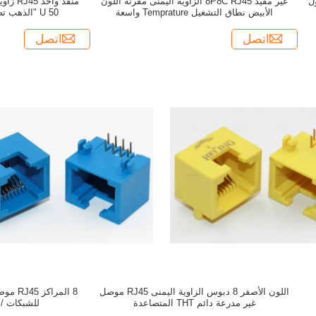
 محول
غير مقيد 8P8C RJ45 الزاوية اليمنى مقرنة اللون
الأبيض نطاق التشغيل Temprature واسعة
50 U "الذهب تصفيح المحطة الطرفية
اتصل
اتصل
اللون الأصفر 8 دبوس الزاوية اليمنى RJ45 موصل
8 المرا
غير مدرعة دائم THT المتصاعدة
للشبكات / 