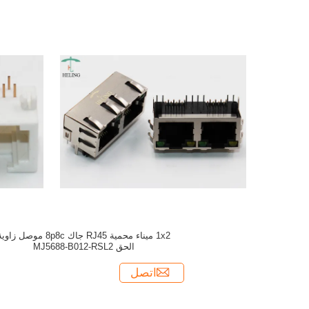
1x2 ميناء محمية RJ45 جاك 8p8c موصل زاو
الحق MJ5688-B012-RSL2
اتصل