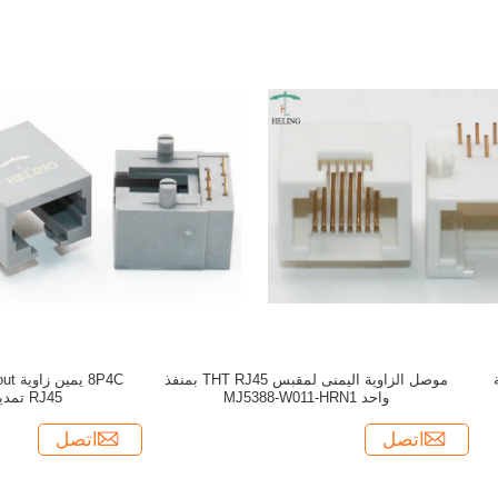
ية
موصل الزاوية اليمنى لمقبس THT RJ45 بمنفذ
واحد MJ5388-W011-HRN1
RJ45 تمديد موصل الجيل 2
اتصل
اتصل