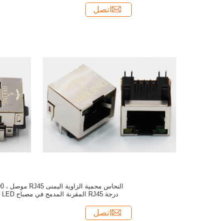
اتصل
النحاس محمية الزاوية ال
درجة RJ45 المقرنة المدمج في مصباح LED
اتصل