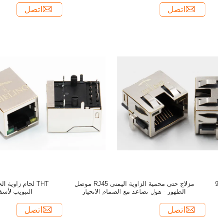
اتصل
اتصل
يمنى RJ45 موصل ، 90
مزلاج حتى محمية الزاوية اليمنى RJ45 موصل
الظهور - هول تصاعد مع الصمام الانحياز
التبويب لأسف
اتصل
اتصل