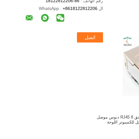
رقم الهاتف :
86-18122812206
ال WhatsApp :
+8618122812206
اتصل
THT لحام زاوية الحق RJ45 8 دبوس موصل
ل للكمبيوتر اللوحة