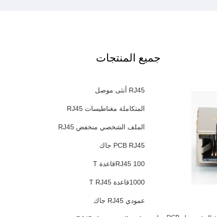
جميع المنتجات
RJ45 أنثى موصل
المتكاملة مغناطيسات RJ45
الملف الشخصي منخفض RJ45
PCB RJ45 جاك
RJ45 100قاعدة T
1000قاعدة T RJ45
عمودي RJ45 جاك