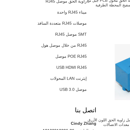
منفذ واحد RJ45 زاوية الحق محول PCB جبل مع
زاوية الحق موصل RJ45
ميناء RJ45 واحدة
موصلات RJ45 متعددة المنافذ
SMT موصل RJ45
RJ45 من خلال موصل هول
POE RJ45 موصل
USB HDMI RJ45
إيثرنت LAN المحولات
موصل USB 3.0
اتصل بنا
كز RJ45 موصل زاوية الحق اللون الأزرق
Cindy Zhang
معدات الاتصالات