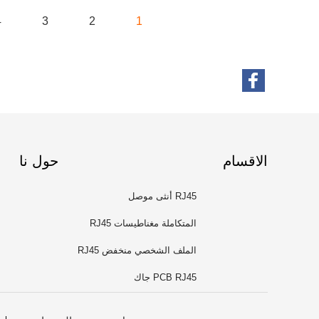
4
3
2
1
الاقسام
حول نا
RJ45 أنثى موصل
المتكاملة مغناطيسات RJ45
الملف الشخصي منخفض RJ45
PCB RJ45 جاك