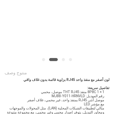
الخصوصية
منتوج وصف
لون أصفر مع منفذ واحد RJ45 بزاوية قائمة بدون غلاف واقي
تفاصيل سريعة:
8P8C 1 × 1 منفذ THT RJ45 موصل، محمي
رقم الموديل: MJ88-Y011-HRNVLD
موصل أنثى RJ45 بمنفذ واحد، غير محمي، غلاف أصفر
مع مؤشر LED
مثالي لتطبيقات الشبكات المحلية (LAN)، مثل المحولات والموجهات
ومحاور التبديل، يتوفر إصدار محمي وغير محمي، مع مجموعة متنوعة