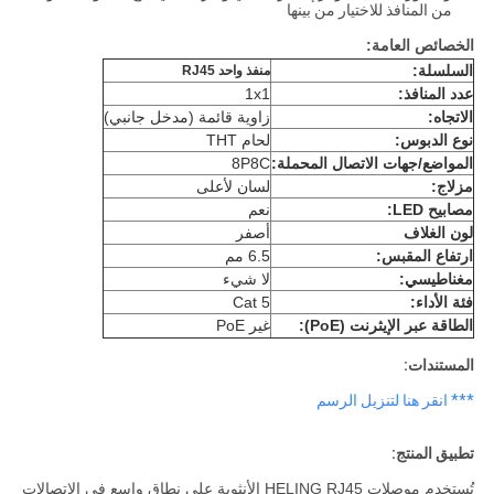
من المنافذ للاختيار من بينها
الخصائص العامة:
السلسلة:
منفذ واحد RJ45
عدد المنافذ:
1x1
الاتجاه:
زاوية قائمة (مدخل جانبي)
نوع الدبوس:
لحام THT
المواضع/جهات الاتصال المحملة:
8P8C
مزلاج:
لسان لأعلى
مصابيح LED:
نعم
لون الغلاف
أصفر
ارتفاع المقبس:
6.5 مم
مغناطيسي:
لا شيء
فئة الأداء:
Cat 5
الطاقة عبر الإيثرنت (PoE):
غير PoE
المستندات:
*** انقر هنا لتنزيل الرسم
تطبيق المنتج:
تُستخدم موصلات HELING RJ45 الأنثوية على نطاق واسع في الاتصالات