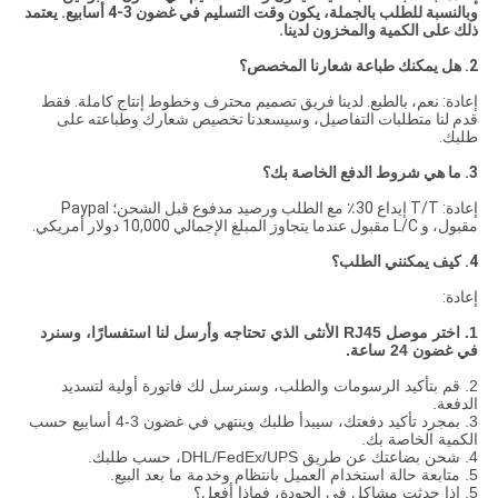
وبالنسبة للطلب بالجملة، يكون وقت التسليم في غضون 3-4 أسابيع. يعتمد
ذلك على الكمية والمخزون لدينا.
2. هل يمكنك طباعة شعارنا المخصص؟
إعادة: نعم، بالطبع. لدينا فريق تصميم محترف وخطوط إنتاج كاملة. فقط
قدم لنا متطلبات التفاصيل، وسيسعدنا تخصيص شعارك وطباعته على
طلبك.
3. ما هي شروط الدفع الخاصة بك؟
إعادة: T/T إيداع 30٪ مع الطلب ورصيد مدفوع قبل الشحن؛ Paypal
مقبول، و L/C مقبول عندما يتجاوز المبلغ الإجمالي 10,000 دولار أمريكي.
4. كيف يمكنني الطلب؟
إعادة:
1. اختر موصل RJ45 الأنثى الذي تحتاجه وأرسل لنا استفسارًا، وسنرد
في غضون 24 ساعة.
2. قم بتأكيد الرسومات والطلب، وسنرسل لك فاتورة أولية لتسديد
الدفعة.
3. بمجرد تأكيد دفعتك، سيبدأ طلبك وينتهي في غضون 3-4 أسابيع حسب
الكمية الخاصة بك.
4. شحن بضاعتك عن طريق DHL/FedEx/UPS، حسب طلبك.
5. متابعة حالة استخدام العميل بانتظام وخدمة ما بعد البيع.
5. إذا حدثت مشاكل في الجودة، فماذا أفعل؟