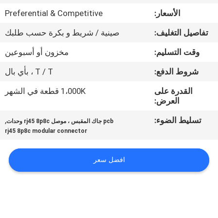
الأسعار:
Preferential & Competitive
مراقبة
تفاصيل التغليف:
صينية / شريط و بكرة حسب طلبك
الجودة
وقت التسليم:
مخزون أو أسبوعين
اتصل
شروط الدفع:
T / T ، بأي بال
بنا
القدرة على
1،000K قطعة في الشهر
العرض:
اطلب
تسليط الضوء:
,
pcb جاك المقبس ، موصل rj45 8p8c وحدات
rj45 8p8c modular connector
اقتباس
افضل سعر
خريطة
الموقع
سياسة