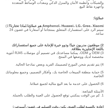
والشبكات وأنظمة الأمان والمنزل الذكي ومعدات الوسائط المتعددة
وأجهزة نقاط البيع.
عملاؤنا:
Amphenol، Huawei، LG، Gree، Xiaomi هم عملاؤنا.
لماذا تختارنا؟
1)
سيتم الرد على استفسارك المتعلق بمنتجاتنا أو أسعارنا في غضون 24
ساعة.
2) موظفون مدربون جيدًا وذوو خبرة للإجابة على جميع استفساراتك
باللغة الإنجليزية بطلاقة.
3) OEM و ODM، يمكننا مساعدتك في تصميم أي موصلات RJ45 أنثوية
مخصصة لديك ووضعها في المنتج.
4) يتم تقديم شحن الموزع لتصميمك الفريد وبعض نماذجنا الحالية.
5) حماية منطقة المبيعات الخاصة بك، وأفكار التصميم، وجميع معلوماتك
الخاصة.
6) الحصول على خدمة ما بعد البيع مثالية لجميع عملائنا.
الأسئلة الشائعة:
1. كم من الوقت يمكنني توقع الحصول على العينة والطلب بالجملة.
إعادة: بالنسبة لطلب العينة، يكون وقت التسليم في غضون أسبوعين؛