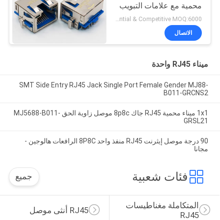
محمية مع علامات التبويب
EMI
Preferential & Competitive MOQ:6000
الاتصال
ميناء RJ45 واحدة
SMT Side Entry RJ45 Jack Single Port Female Gender MJ88-
B011-GRCNS2
1x1 ميناء محمية RJ45 جاك 8p8c موصل زاوية الحق MJ5688-B011-
GRSL21
90 درجة موصل إيثرنت RJ45 منفذ واحد 8P8C الرافعات هالوجين -
مجانا
فئات شعبية
جميع
المتكاملة مغناطيسات 
RJ45 أنثى موصل
RJ45