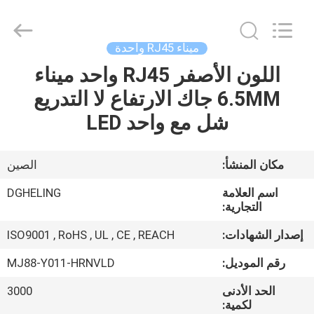
2026
Dongguan
Heling
Electronic
Co.,
ميناء RJ45 واحدة
Ltd..
All
اللون الأصفر RJ45 واحد ميناء
الصفحة
Rights
Reserved.
Developed
6.5MM جاك الارتفاع لا التدريع
الرئيسية
by
ECER
شل مع واحد LED
منتجات
مكان المنشأ:
الصين
معلومات
اسم العلامة
DGHELING
عنا
التجارية:
إصدار الشهادات:
ISO9001 , RoHS , UL , CE , REACH
جولة
رقم الموديل:
MJ88-Y011-HRNVLD
في
الحد الأدنى
3000
المعمل
لكمية: