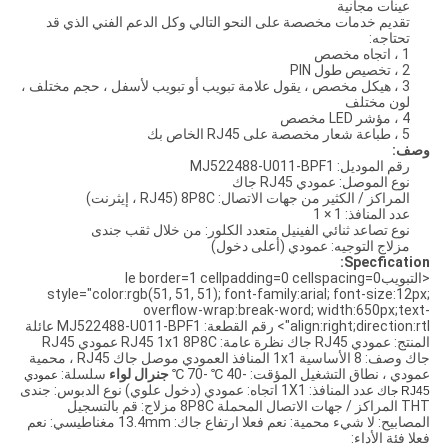
عينات مجانية
تقديم خدمات مخصصة على النحو التالي وكل الدعم الفني الذي قد
تحتاجه:
1 ، اتجاه مخصص
2 ، تخصيص طول PIN
3 ، هيكل مخصص ، يقول علامة تبويب أو تبويب لأسفل ، حجم مختلف ،
لون مختلف
4 ، مؤشر LED مخصص
5 ، طباعة شعار مخصصة على RJ45 الخاص بك
وصف:
رقم الموديل: MJ522488-U011-BPF1
نوع الموصل: عمودي RJ45 جاك
المراكز / الكثير من جهات الاتصال: 8P8C (RJ45 ، إيثرنت)
عدد المنافذ: 1 × 1
نوع تصاعد ثنائي الفينيل متعدد الكلور: من خلال ثقب جندى
مزلاج التوجيه: عمودي (أعلى دخول)
Specfication:
<التبويبle border=1 cellpadding=0 cellspacing=0
style="color:rgb(51, 51, 51); font-family:arial; font-size:12px;
overflow-wrap:break-word; width:650px;text-
align:right;direction:rtl"> رقم القطعة: MJ522488-U011-BPF1 عائلة
المنتج: عمودي RJ45 جاك نظرة عامة: RJ45 1x1 8P8C عمودي RJ45
جاك وصف: 8 الأساسية 1x1 المنافذ العمودي موصل جاك RJ45 ، محمية
عمودي ، نطاق التشغيل المؤقت: -40 ℃ -70 ℃
جنرال لواء
سلسلة:
عمودي
عدد المنافذ: 1X1 اتجاه: عمودي (دخول علوي) نوع الدبوس: جندى
RJ45 جاك
THT المراكز / جهات الاتصال المحملة 8P8C مزلاج: قم بالتسجيل
المصابيح: لا شيء محمية: نعم فعلا ارتفاع جاك: 13.4mm مغناطيسي: نعم
فعلا فئة الأداء: