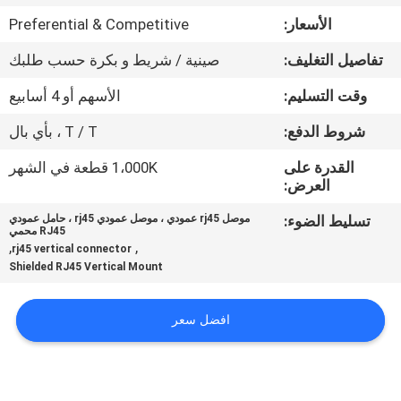
الأسعار:
Preferential & Competitive
مراقبة
تفاصيل التغليف:
صينية / شريط و بكرة حسب طلبك
الجودة
وقت التسليم:
الأسهم أو 4 أسابيع
اتصل
شروط الدفع:
T / T ، بأي بال
بنا
القدرة على
1،000K قطعة في الشهر
العرض:
اطلب
تسليط الضوء:
موصل rj45 عمودي ، موصل عمودي rj45 ، حامل عمودي
RJ45 محمي
اقتباس
,
,
rj45 vertical connector
Shielded RJ45 Vertical Mount
خريطة
افضل سعر
الموقع
سياسة