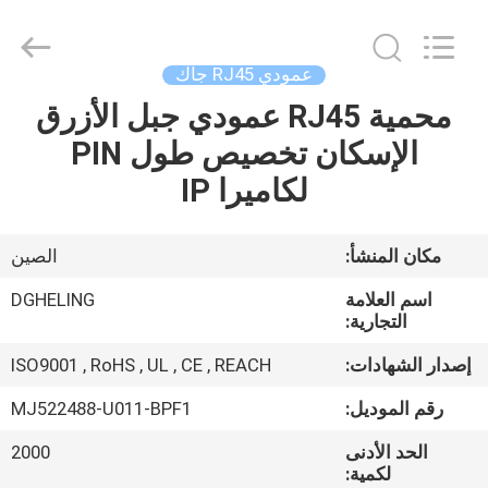
Heling
Electronic
Co.,
Ltd..
All
عمودي RJ45 جاك
Rights
Reserved.
محمية RJ45 عمودي جبل الأزرق
الصفحة
Developed
by
ECER
الإسكان تخصيص طول PIN
الرئيسية
لكاميرا IP
منتجات
مكان المنشأ:
الصين
معلومات
اسم العلامة
DGHELING
عنا
التجارية:
إصدار الشهادات:
ISO9001 , RoHS , UL , CE , REACH
جولة
رقم الموديل:
MJ522488-U011-BPF1
في
الحد الأدنى
2000
المعمل
لكمية: