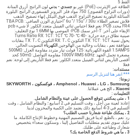
القط 5
الطاقة عبر الإيثرنت (PoE): غير بو
جسدي - بدني
لون الراتنج: أزرق المتانة
(دورات التزاوج القصوى): 750 مواد فلز: البرونز الفسفوري الراتنج: البلورة
السائلة البلورية تصفيح التزاوج: الذهب فوق النيكل إنهاء تصفيح: الذهب
فلاش تصغير الطلاء: 6u "/ 15u" / 30u "اختياري الوزن الصافي: TBA PCB:
FR4 محدد PCB: نعم فعلا احتباس ثنائي الفينيل متعدد الكلور: لا شيء pcb
الإبقاء على آخر: T-آخر سمك PCB- الموصى بها 1.6MM نوع التغليف:
صينية نطاق درجة حرارة: -40 ℃ -70 ℃ Turns Ratio RX: 1CT: 1CT
يحول نسبة TX: 1CT: 1CT التكوين RX: T، C التكوين TX: T، C بنفايات
متوافقة نعم ، بنفايات وخالية من الهالوجين
الكهرباء
التصويت الحالي:
1.5AMPS القوة الكهربائية: 125 فولت تيار متردد مقاومة العزل: 500MΩ
مصغرة تحمل الجهد: 1000V RMS 60Hz مقاومة التواصل: 50mΩ كحد
أقصى التأريض لثنائي الفينيل متعدد الكلور: نعم فعلا التأريض إلى لوحة: نعم
فعلا
مستندات:
*** انقر هنا لتنزيل الرسم
زبوننا:
Amphenol ، Huawei ، LG ، Sumsung ، فوكسكون ، SKYWORTH
، Xiaomi
الخ
هي عملائنا.
التعليمات :
1 ، متى يمكنني تتوقع الحصول على عينة والنظام الشامل.
إعادة: لعينة من أجل ، وقت التسليم في 2 أسابيع ؛ والنظام الشامل ، وقت
التسليم في 3-4 أسابيع. ذلك يعتمد على الكمية والمخزون لدينا.
2 ، يمكنك طباعة شعارنا حسب الطلب؟
رد: نعم ، بالطبع. لدينا فريق التصميم المهنية وخطوط الإنتاج الكاملة. ما
عليك سوى تقديم متطلبات التفاصيل إلينا ، وسنكون سعداء بتخصيص
شعارك وطباعته على طلبك.
3 ، ما هي شروط الدفع الخاصة بك؟