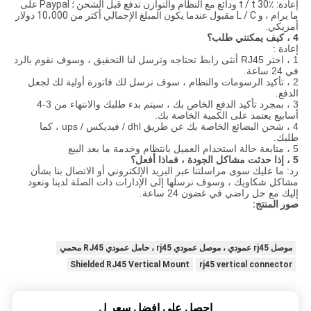
إعادة: t / t 30٪ ودائع مع النظام والتوازن تدفع قبل الشحن ؛ Paypal على
ما يرام ، و L / C مقبول عندما يكون المبلغ الإجمالي أكثر من 10،000 دولار
أمريكي.
4 ، كيف يمكنني طلب؟
إعادة :
1 ، اختر RJ45 أنثى رابط تحتاجه وترسل لنا التحقيق ، وسوف نقوم بالرد
في 24 ساعة.
2 ، تأكيد الرسومات والنظام ، سوف نرسل لك فاتورة أولية لك لجعل
الدفع.
3 ، بمجرد تأكيد الدفع الخاص بك ، سيتم بدء طلبك والانتهاء من 3-4
أسابيع يعتمد على الكمية الخاصة بك.
4 ، شحن البضائع الخاصة بك عن طريق dhl / فيديكس / ups ، كما
طلبك.
5 ، متابعة حالة استخدام العميل بانتظام وخدمة ما بعد البيع
5 ، إذا حدثت مشاكل الجودة ، فماذا أفعل؟
رد: ما عليك سوى مراسلتنا عبر البريد الإلكتروني أو الاتصال بنا بشأن
مشاكل شكاويك ، وسوف نرسلها إلى الإدارات ذات الصلة لدينا ونعود
إليك مع حل راضي في غضون 24 ساعة.
صور المنتج:
موصل rj45 عمودي ، موصل عمودي rj45 ، حامل عمودي RJ45 محمي
Shielded RJ45 Vertical Mount
rj45 vertical connector
احصل على افضل سعر ل