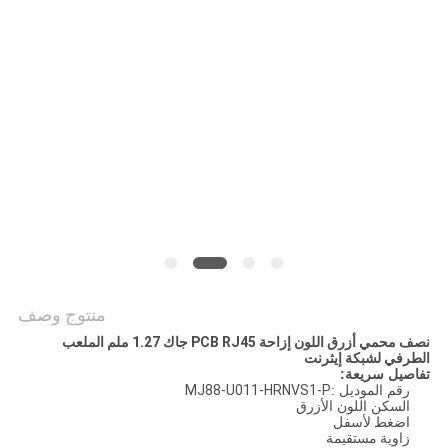
الخصوصية
منتوج وصف
نصف محمي أزرق اللون إزاحة PCB RJ45 جاك 1.27 ملم الملعب
الطرفي لشبكة إيثرنت
تفاصيل سريعة:
رقم الموديل :
MJ88-U011-HRNVS1-P
السكن اللون الأزرق
اضغط لأسفل
زاوية مستقيمة