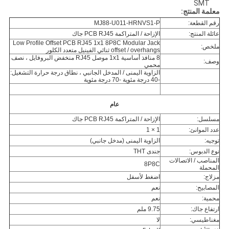
SMT
معلمة المنتج:
رقم القطعة:
MJ88-U011-HRNVS1-P
عائلة المنتج:
الإزاحة / المتراكمة PCB RJ45 جاك
Low Profile Offset PCB RJ45 1x1 8P8C Modular Jack
ملخص:
offset / overhangs ثنائي الفينيل متعدد الكلور
8 منافذ أساسية 1x1 موصل RJ45 منخفض البروفايل ، نصف
وصف:
محمي
الزاوية اليمنى / المدخل الجانبي ، نطاق درجة حرارة التشغيل:
-40 درجة مئوية -70 درجة مئوية
عام
مسلسل:
الإزاحة / المتراكمة PCB RJ45 جاك
عدد الموانئ:
1 × 1
توجيه:
الزاوية اليمنى (مدخل جانبي)
نوع الدبوس:
جندى THT
المناصب / الاتصالات
8P8C
المحملة
مزلاج:
اضغط لأسفل
المصابيح:
نعم
محمية:
نعم
ارتفاع جاك:
9.75 ملم
مغناطيسي:
لا