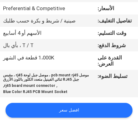
الأسعار:
Preferential & Competitive
مراقبة
تفاصيل التغليف:
صينية / شريط و بكرة حسب طلبك
الجودة
وقت التسليم:
الأسهم أو 4 أسابيع
اتصل
شروط الدفع:
T / T ، بأي بال
بنا
القدرة على
1،000K قطعة في الشهر
العرض:
اطلب
تسليط الضوء:
موصل pcb mount rj45 ، موصل جبل لوحة rj45 ، مقبس
جبل RJ45 ثنائي الفينيل متعدد الكلور باللون الأزرق
اقتباس
,
,
rj45 board mount connector
Blue Color RJ45 PCB Mount Socket
خريطة
افضل سعر
الموقع
سياسة