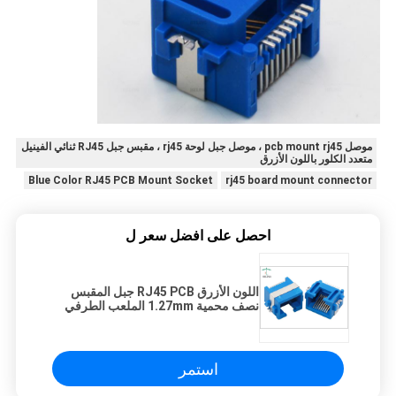
موصل pcb mount rj45 ، موصل جبل لوحة rj45 ، مقبس جبل RJ45 ثنائي الفينيل
متعدد الكلور باللون الأزرق
Blue Color RJ45 PCB Mount Socket
rj45 board mount connector
احصل على افضل سعر ل
اللون الأزرق RJ45 PCB جبل المقبس
نصف محمية 1.27mm الملعب الطرفي
للإيثرنت
استمر