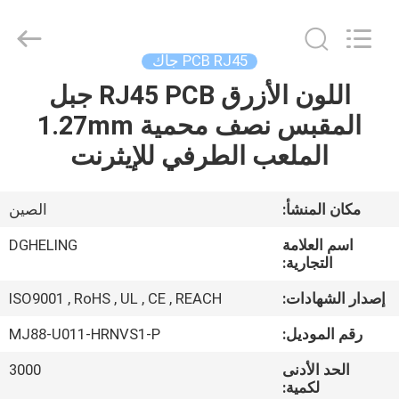
Dongguan
Heling
Electronic
Co.,
Ltd..
PCB RJ45 جاك
All
Rights
اللون الأزرق RJ45 PCB جبل
الصفحة
Reserved.
Developed
by
المقبس نصف محمية 1.27mm
الرئيسية
ECER
الملعب الطرفي للإيثرنت
منتجات
مكان المنشأ:
الصين
معلومات
اسم العلامة
DGHELING
عنا
التجارية:
إصدار الشهادات:
ISO9001 , RoHS , UL , CE , REACH
جولة
رقم الموديل:
MJ88-U011-HRNVS1-P
في
الحد الأدنى
3000
المعمل
لكمية: