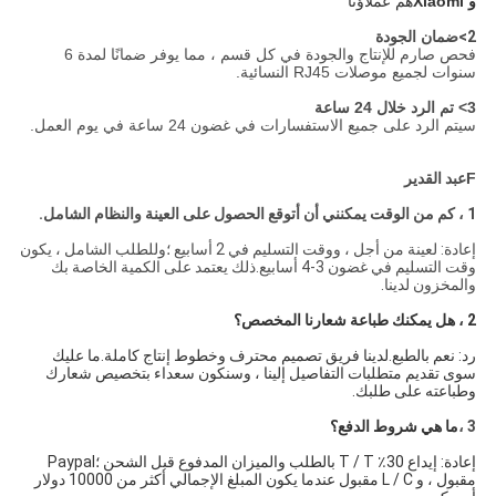
و Xiaomi
هم عملاؤنا
2>
ضمان الجودة
فحص صارم للإنتاج والجودة في كل قسم ، مما يوفر ضمانًا لمدة 6
سنوات لجميع موصلات RJ45 النسائية.
3> تم الرد خلال 24 ساعة
سيتم الرد على جميع الاستفسارات في غضون 24 ساعة في يوم العمل.
F
عبد القدير
1 ، كم من الوقت يمكنني أن أتوقع الحصول على العينة والنظام الشامل.
إعادة: لعينة من أجل ، ووقت التسليم في 2 أسابيع ؛وللطلب الشامل ، يكون
وقت التسليم في غضون 3-4 أسابيع.ذلك يعتمد على الكمية الخاصة بك
والمخزون لدينا.
2 ، هل يمكنك طباعة شعارنا المخصص؟
رد: نعم بالطبع.لدينا فريق تصميم محترف وخطوط إنتاج كاملة.ما عليك
سوى تقديم متطلبات التفاصيل إلينا ، وسنكون سعداء بتخصيص شعارك
وطباعته على طلبك.
3 ،
ما هي شروط الدفع؟
إعادة: إيداع 30٪ T / T بالطلب والميزان المدفوع قبل الشحن ؛Paypal
مقبول ، و L / C مقبول عندما يكون المبلغ الإجمالي أكثر من 10000 دولار