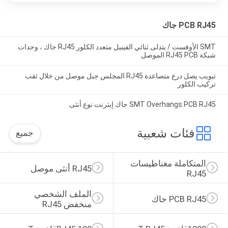
PCB RJ45 جاك
SMT الأوفست / يتدلى ثنائي الفينيل متعدد الكلور RJ45 جاك ، وحدات
شبكة RJ45 PCB الموصل
تبويب يصل درع متصاعدة RJ45 المجلس جبل موصل من خلال ثقب
تركيب الكلور
SMT Overhangs PCB RJ45 جاك إيثرنت نوع أنثى
فئات شعبية
جميع
المتكاملة مغناطيسات 
RJ45 أنثى موصل
RJ45
الملف الشخصي 
PCB RJ45 جاك
منخفض RJ45