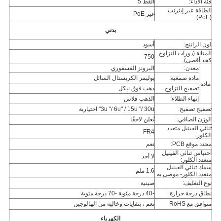
فئة الأداء:
القط 5
الطاقة عبر إيثرنت
غير PoE
(PoE):
بدني
لون الراتنج:
أسود
المتانة (دورات التزاوج
750
كحد أقصى):
معدن:
البرونز الفسفوري
مادة صمغية:
بوليمر الكريستال السائل
مادة
تصفيح التزاوج:
ذهب فوق نيكل
إنهاء الطلاء:
الذهب فلاش
تصفيح تصفيح:
3u "/ 6u" ​​/ 15u "/ 30u" اختيارية
الوزن الصافي:
يُعلن لاحقًا
ثنائي الفينيل متعدد
FR4
الكلور:
محدد موقع PCB:
نعم
احتباس ثنائي الفينيل
لا أحد
متعدد الكلور:
سمك ثنائي الفينيل
1.6 ملم
متعدد الكلور- موصى به
نوع التغليف:
صينية
نطاق درجة حرارة:
-40 درجة مئوية -70 درجة مئوية
متوافق مع RoHS
نعم ، بنفايات وخالية من الهالوجين
الكهرباء