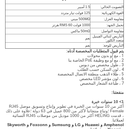
التصويت الحالي:
1.5 أمبير
القوة الكهربائية:
125 فولت تيار متردد
مقاومة العزل:
500MΩ ميني
تحمل الجهد:
1000 فولت RMS 60 هرتز
مقاومة التواصل:
50mΩ ماكس
التأريض لثنائي الفينيل
نعم
متعدد الكلور:
التأريض للوحة:
نعم
يتم قبول المتطلبات المخصصة أدناه:
1 ، مع أو بدون محولات
2 ، مع أو مع وظيفة PoE الخاصة بنا
3 ، طول مخصص من دبوس
4 ، لون السكن حسب الطلب
5 ، طلاء الذهب منطقة الاتصال المخصصة
6 ، لون مؤشر LED مخصص
7 ، طباعة الشعار المخصص
منفعتنا:
1> 10 سنوات خبرة
أكثر من 10 سنوات من الخبرة في تطوير وإنتاج وتسويق موصل RJ45
Female ؛وتباع منتجاتنا لأكثر من 800 عميل في 63 دولة ؛علاوة على ذلك
، قدمت HELING أكثر من 1000 موديل من موصلات RJ45 النسائية
لعملائنا.
Amphenol و Huawei و LG و Sumsung و Foxconn و Skyworth