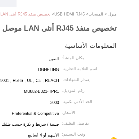
منزل
>
المنتجات
>
USB HDMI RJ45
>
تخصيص منفذ RJ45 أنثى LAN موصل USB منفذ HDMI تبويب 8P8C من خلال ثقب اللحيم
تخصيص منفذ RJ45 أنثى LAN موصل USB منفذ HDMI تبويب 8P8C من خلال ثقب اللحيم
المعلومات الأساسية
مكان المنشأ:
الصين
اسم العلامة التجارية:
DGHELING
إصدار الشهادات:
9001 , RoHS , UL , CE , REACH
رقم الموديل:
MU882-B021-HPR1
الحد الأدنى لكمية:
3000
الأسعار:
Preferential & Competitive
تفاصيل التغليف:
صينية / شريط و بكرة حسب طلبك
وقت التسليم:
الأسهم أو 4 أسابيع