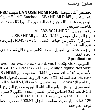
منتوج وصف
تخصيص أنثى موصل LAN USB HDMI RJ45 تبويب 8P8C جاك المقبس
البصرية ، هاتف IP ، جهاز فك التشفير ، كاميرا IC ، معدات الاتصالات ، مودم ، HomePNA ، DSL / ADSL و هكذا.
تفاصيل سريعة:
رقم الموديل: MU882-B021-HPR1
نوع الموصل: موصل RJ45 الإناث مع USB / HDMI
المراكز / الكثير من جهات الاتصال: 8P8C (RJ45 ، إيثرنت)
عدد المنافذ: 2 × 1
نوع تصاعد ثنائي الفينيل متعدد الكلور: من خلال ثقب جندى
اتجاه القفل:
Specfication:
<التبويبverflow-wrap:break-word; width:650px;text
الأساسية 1x1 منافذ موصل RJ45 ، محمية ، مع USB / HDMI الزاوية اليمنى ، مع علامة تبويب الدرع لأعلى ، نطاق التشغيل المؤقت: -40 ℃ -70 ℃
RJ45 جاك
ارتفاع جاك: 13.4mm مغناطيسي: لا فئة الأداء: القط 5 الطاقة عبر الإيثرنت (PoE): غير بو
RX: 1CT: 1CT يحول نسبة TX: 1CT: 1CT التكوين RX: T، C التكوين TX: T، C بنفايات متوافقة نعم ، بنفايات وخالية من الهالوجين
لوحة: نعم فعلا