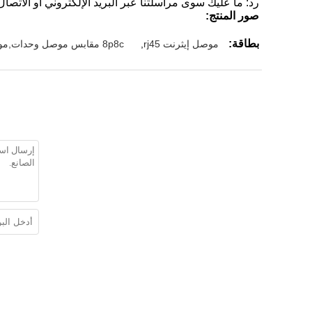
رد: ما عليك سوى مراسلتنا عبر البريد الإلكتروني أو الاتصال
صور المنتج:
بطاقة:
موصل إيثرنت rj45
,
8p8c مقابس موصل وحدات,موصل الإناث لان