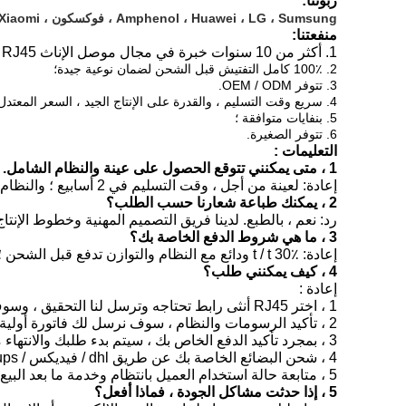
زبوننا:
Amphenol ، Huawei ، LG ، Sumsung ، فوكسكون ، SKYWORTH ، Xiaomi
منفعتنا:
1. أكثر من 10 سنوات خبرة في مجال
موصل
الإناث RJ45
2. 100٪ كامل التفتيش قبل الشحن لضمان نوعية جيدة؛
3. تتوفر OEM / ODM.
4. سريع وقت التسليم ، والقدرة على الإنتاج الجيد ، السعر المعتدل.
5. بنفايات متوافقة ؛
6. تتوفر الصغيرة.
التعليمات :
1 ، متى يمكنني تتوقع الحصول على عينة والنظام الشامل.
إعادة: لعينة من أجل ، وقت التسليم في 2 أسابيع ؛ والنظام الشامل ، وقت التسليم في 3-4 أسابيع. ذلك يعتمد على الكمية والمخزون لدينا.
2 ، يمكنك طباعة شعارنا حسب الطلب؟
رد: نعم ، بالطبع. لدينا فريق التصميم المهنية وخطوط الإ
3 ، ما هي شروط الدفع الخاصة بك؟
إعادة: t / t 30٪ ودائع مع النظام والتوازن تدفع قبل الشحن ؛ Paypal على ما يرام ، و L / C مقبول عندما يكون المبلغ الإجمالي أكثر من 10،000 دولار أمريكي.
4 ، كيف يمكنني طلب؟
إعادة :
1 ، اختر RJ45 أنثى رابط تحتاجه وترسل لنا التحقيق ، وسوف نقوم بالرد في 24 ساعة.
2 ، تأكيد الرسومات والنظام ، سوف نرسل لك فاتورة أولية لك لجعل الدفع.
3 ، بمجرد تأكيد الدفع الخاص بك ، سيتم بدء طلبك والانتهاء من 3-4 أسابيع يعتمد على الكمية الخاصة بك.
4 ، شحن البضائع الخاصة بك عن طريق dhl / فيديكس / ups ، كما طلبك.
5 ، متابعة حالة استخدام العميل بانتظام وخدمة ما بعد البيع
5 ، إذا حدثت مشاكل الجودة ، فماذا أفعل؟