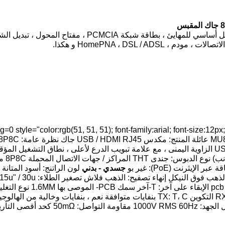
يتم استخدام HELING Stacked USB / HDIMI RJ45 بشكل أساسي ل
0 style="color:rgb(51, 51, 51); font-family:arial; font-size:12px; o
عدد ال
جسدي - بدني
125 فولت تيار متردد مقاومة العزل: 500MΩ