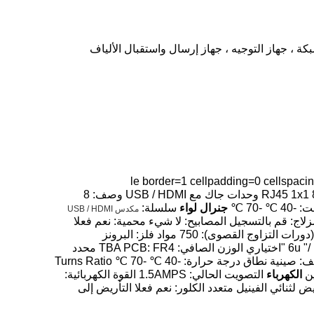
لمهايئ ، بطاقة شبكة PCMCIA ، مفتاح المحول ، تبديل الشبكة ، جهاز التوجيه ، جهاز إرسال واستقبال الألياف
le border=1 cellpadding=0 cellspacing=-
align:right;direction:rtl"> رقم القطعة: MU882-B021-HPR1 عائلة المنتج: مكدس USB / HDMI RJ45 جاك نظرة عامة: RJ45 1x1 8P8C وحدات جاك مع USB / HDMI وصف: 8
جنرال لواء
سلسلة:
مكدس USB / HDMI
منافذ: 2X1 اتجاه: الزاوية اليمنى (دخول الجانب) نوع الدبوس: جندى THT المراكز / جهات الاتصال المحملة 8P8C مزلاج: قم بالتسجيل المصابيح: لا شيء محمية: نعم فعلا
لون الراتنج: أسود المتانة (دورات التزاوج القصوى): 750 مواد فلز: البرونز
الفسفوري الراتنج: البلورة السائلة البلورية تصفيح التزاوج: الذهب فوق النيكل إنهاء تصفيح: الذهب فلاش تصغير الطلاء: 6u "/ 15u" / 30u "اختياري الوزن الصافي: TBA PCB: FR4 محدد
PCB: نعم فعلا احتباس ثنائي الفينيل متعدد الكلور: لا شيء pcb الإبقاء على آخر: T-آخر سمك PCB- الموصى بها 1.6MM نوع التغليف: صينية نطاق درجة حرارة: -40 ℃ -70 ℃ Turns Ratio
الكهرباء
التصويت الحالي: 1.5AMPS القوة الكهربائية:
 مصغرة تحمل الجهد: 1000V RMS 60Hz مقاومة التواصل: 50mΩ كحد أقصى التأريض لثنائي الفينيل متعدد الكلور: نعم فعلا التأريض إلى