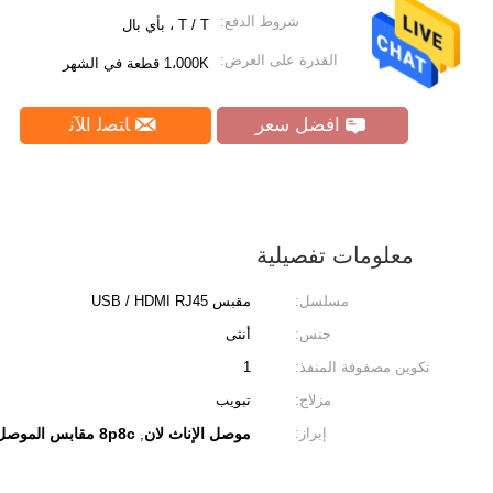
شروط الدفع:
T / T ، بأي بال
القدرة على العرض:
1،000K قطعة في الشهر
افضل سعر
ﺎﺘﺼﻟ ﺍﻶﻧ
معلومات تفصيلية
مسلسل:
مقبس USB / HDMI RJ45
جنس:
أنثى
تكوين مصفوفة المنفذ:
1
مزلاج:
تبويب
إبراز:
موصل الإناث لان
8p8c مقابس الموصل وحدات
,