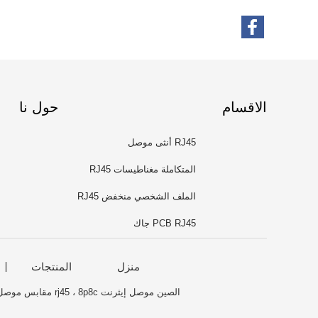
الاقسام
حول نا
RJ45 أنثى موصل
المتكاملة مغناطيسات RJ45
الملف الشخصي منخفض RJ45
PCB RJ45 جاك
منزل
المنتجات
الصين موصل إيثرنت rj45 ، 8p8c مقابس موصل وحدات