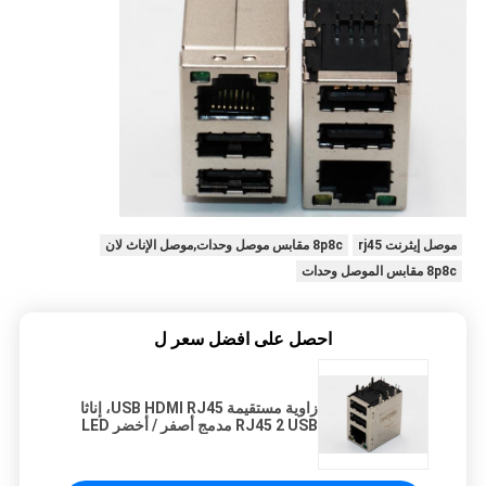
موصل إيثرنت rj45
8p8c مقابس موصل وحدات,موصل الإناث لان
8p8c مقابس الموصل وحدات
احصل على افضل سعر ل
زاوية مستقيمة USB HDMI RJ45، إناثا
RJ45 2 USB مدمج أصفر / أخضر LED