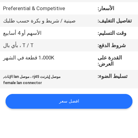
الأسعار:
Preferential & Competitive
مراقبة
تفاصيل التغليف:
صينية / شريط و بكرة حسب طلبك
الجودة
وقت التسليم:
الأسهم أو 4 أسابيع
اتصل
شروط الدفع:
T / T ، بأي بال
بنا
القدرة على
1،000K قطعة في الشهر
العرض:
اطلب
تسليط الضوء:
,
موصل إيثرنت rj45 ، موصل lan الإناث
female lan connector
اقتباس
افضل سعر
خريطة
الموقع
سياسة