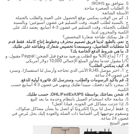
5. متوافق مع ROHS؛
6. الطلبات الصغيرة متاحة.
الأسئلة الشائعة:
1، كم من الوقت يمكنني توقع الحصول على العينة والطلب بالجملة.
ج: بالنسبة لطلب العينة، وقت التسليم في غضون أسبوعين؛ وبالنسبة
للطلب بالجملة، وقت التسليم في غضون 3-4 أسابيع. يعتمد ذلك على
الكمية والمخزون لدينا.
2، هل يمكنك طباعة شعارنا المخصص؟
ج: نعم، بالطبع. لدينا فريق تصميم محترف وخطوط إنتاج كاملة. فقط قدم
لنا متطلبات التفاصيل، وسيسعدنا تخصيص شعارك وطباعته على طلبك.
3، ما هي شروط الدفع الخاصة بك؟
ج: T/T إيداع 30% مع الطلب ورصيد مدفوع قبل الشحن؛ Paypal مقبول، و
L/C مقبول عندما يتجاوز المبلغ الإجمالي 10,000 دولار أمريكي.
4، كيف يمكنني الطلب؟
ج: 1، اختر موصل RJ45 الأنثى الذي تحتاجه وأرسل لنا استفسارًا، وسنرد
في غضون 24 ساعة.
2، قم بتأكيد الرسومات والطلب، وسنرسل لك فاتورة أولية للدفع.
3، بمجرد تأكيد دفعتك، سيبدأ طلبك وينتهي في غضون 3-4 أسابيع حسب
الكمية.
4، شحن بضاعتك بواسطة DHL/FedEx/UPS، حسب طلبك.
5، متابعة حالة استخدام العميل بانتظام وخدمة ما بعد البيع
5، إذا حدثت مشاكل في الجودة، فماذا أفعل؟
ج: فقط أرسل لنا بريدًا إلكترونيًا أو اتصل بنا بشأن مشاكل شكواك،
وسنقوم بتوجيهها إلى أقسامنا ذات الصلة والعودة إليك بحل مُرضٍ في
غضون 24 ساعة.
صور المنتج: