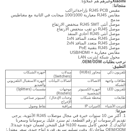
Xiaomi
وغيرهم.
هم عملاؤنا.
منتجاتنا:
مقبس RJ45 PCB بإزاحة/تراكب
مقابس RJ45 معيارية 100/1000 ميجابت في الثانية مع مغناطيس
مدمج
موصل أنثى RJ45 SMT منخفض الارتفاع
موصل RJ45 ذو ثقب منخفض الارتفاع
موصل أنثى RJ45 أحادي المنفذ
موصل RJ45 متعدد المنافذ 1xN
موصل RJ45 متعدد المنافذ 2xN
موصل RJ45 بتقنية PoE
مقابس معيارية + USB/HDMI
محول شبكة إيثرنت LAN
نرحب بطلبات OEM/ODM.
التطبيق:
تلفزيون ذكي
محاور (HUBs)
مبدلات
أجهزة الشبكات
(Switchers)
بطاقات واجهة
الاتصالات
اتصالات البيانات
أجهزة الاستقبال التلفزيوني
الشبكة
والفيديو
تلفزيون LED
أجهزة الكمبيوتر
موجهات
مقسمات (Splitters)
الشخصية
(Routers)
طابعات
محطة شبكات
وحدات الإدخال/
كمبيوتر صناعي
الإخراج
إنترنت الأشياء
كاميرات IP
مراقبة
نقاط وصول
ميزتنا:
1. أكثر من 10 سنوات خبرة في مجال موصلات RJ45 الأنثوية، يرجى
تقديم الرسومات أو رقم القطعة، ثم سنرد عليك برسوماتنا وسعرنا
لتأكيدك.
2. فحص كامل بنسبة 100% قبل الشحن لضمان جودة جيدة؛
3.
OEM/ODM متاحان؛
4. وقت تسليم سريع، قدرة إنتاج جيدة، سعر معتدل؛