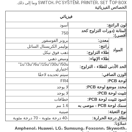
SWITCH، PC SYSTEM، PRINTER، SET TOP BOX وما إلى ذلك.
الخصائص الفيزيائية
فيزيائي
لون الراتنج:
أسود
المتانة (دورات التزاوج كحد
750
أقصى):
معدن:
برونز الفوسفور
راتنج:
بوليمر الكريستال السائل
المواد
طلاء التزاوج:
ذهب فوق نيكل
طلاء الإنهاء:
وميض ذهبي
1u"/3u"/6u"/15u"/30u"/50u"
الحد الأدنى للطلاء - التزاوج:
اختياري
الوزن الصافي:
سيتم تحديده لاحقًا
لوحة PCB:
FR4
محدد موضع لوحة PCB:
لا يوجد
تثبيت لوحة PCB:
لا يوجد
عمود تثبيت لوحة PCB:
خطافات
سمك لوحة PCB - موصى به
1.6 مم
نوع التعبئة:
صينية
نطاق درجة الحرارة:
-40 درجة مئوية - 70 درجة مئوية
عملاؤنا:
Amphenol، Huawei، LG، Sumsung، Foxconn، Skyworth،