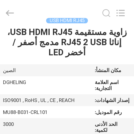
Dongguan
Heling
Electronic
Co.,
Ltd..
USB HDMI RJ45
All
Rights
Reserved.
زاوية مستقيمة USB HDMI RJ45،
الصفحة
Developed
by
إناثا RJ45 2 USB مدمج أصفر /
الرئيسية
ECER
أخضر LED
منتجات
مكان المنشأ:
الصين
معلومات
اسم العلامة
DGHELING
عنا
التجارية:
إصدار الشهادات:
ISO9001 , RoHS , UL , CE , REACH
جولة
رقم الموديل:
MU88-B031-CRL101
في
الحد الأدنى
3000
المعمل
لكمية: