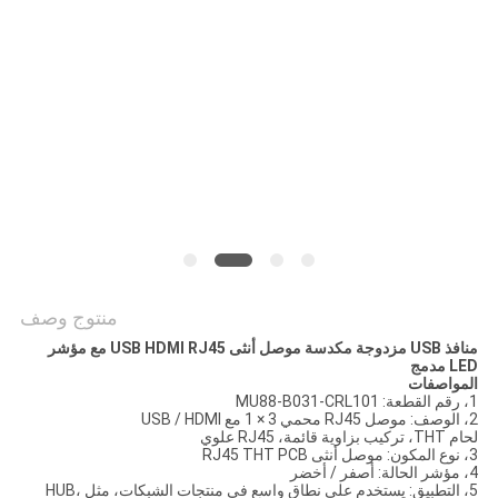
الخصوصية
منتوج وصف
منافذ USB مزدوجة مكدسة موصل أنثى USB HDMI RJ45 مع مؤشر
LED مدمج
المواصفات
1، رقم القطعة: MU88-B031-CRL101
2، الوصف: موصل RJ45 محمي 3 × 1 مع USB / HDMI
لحام THT، تركيب بزاوية قائمة، RJ45 علوي
3، نوع المكون: موصل أنثى RJ45 THT PCB
4، مؤشر الحالة: أصفر / أخضر
5، التطبيق: يستخدم على نطاق واسع في منتجات الشبكات، مثل HUB،