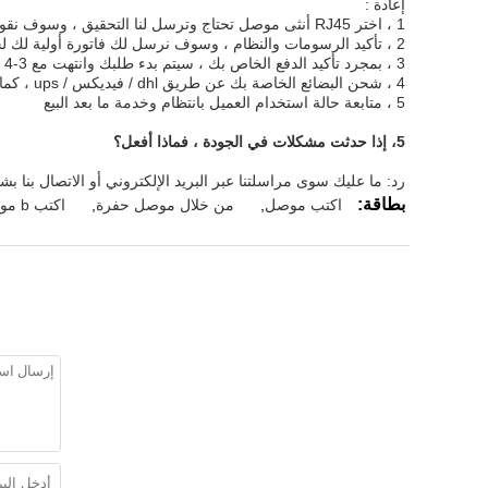
إعادة :
1 ، اختر RJ45 أنثى موصل تحتاج وترسل لنا التحقيق ، وسوف نقوم بالرد في 24 ساعة.
2 ، تأكيد الرسومات والنظام ، وسوف نرسل لك فاتورة أولية لك لجعل الدفع.
3 ، بمجرد تأكيد الدفع الخاص بك ، سيتم بدء طلبك وانتهت مع 3-4 أسابيع يعتمد على الكمية الخاصة بك.
4 ، شحن البضائع الخاصة بك عن طريق dhl / فيديكس / ups ، كما طلبك.
5 ، متابعة حالة استخدام العميل بانتظام وخدمة ما بعد البيع
5،
إذا حدثت مشكلات في الجودة ، فماذا أفعل؟
رد: ما عليك سوى مراسلتنا عبر البريد الإلكتروني أو الاتصال بنا ب
بطاقة:
اكتب موصل
,
من خلال موصل حفرة
,
اكتب b موصل