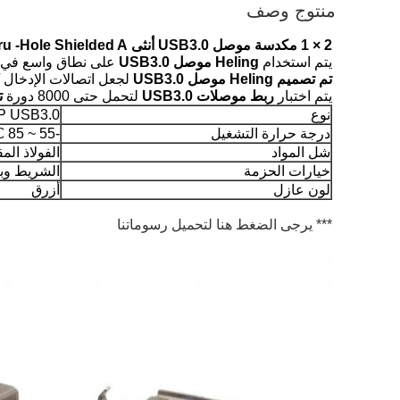
منتوج وصف
2 × 1 مكدسة موصل USB3.0 أنثى Thru -Hole Shielded A نوع
يتم استخدام
Heling موصل USB3.0
على نطاق واسع في أج
تم تصميم Heling موصل USB3.0
لجعل اتصالات الإدخال / 
يتم اختبار
ربط موصلات USB3.0
لتحمل حتى 8000 دورة
ت
نوع
 DIP USB3.0
درجة حرارة التشغيل
-55 ~ 85 ℃
شل المواد
الفولاذ الم
خيارات الحزمة
الشريط وب
لون عازل
أزرق
*** يرجى الضغط هنا لتحميل رسوماتنا