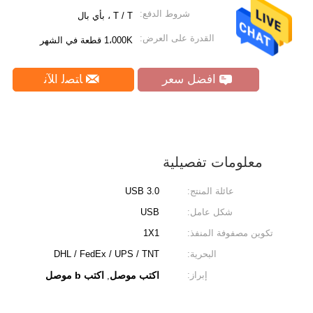
شروط الدفع:
T / T ، بأي بال
القدرة على العرض:
1،000K قطعة في الشهر
افضل سعر
ﺎﺘﺼﻟ ﺍﻶﻧ
معلومات تفصيلية
عائلة المنتج:
USB 3.0
شكل عامل:
USB
تكوين مصفوفة المنفذ:
1X1
البحرية:
DHL / FedEx / UPS / TNT
إبراز:
اكتب موصل
اكتب b موصل
,