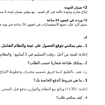
2>
ضمان الجودة
إنتاج صارم وجودة عالية في كل قسم ، مع توفير ضمان لمدة 6 سنوات لجميع موصلات RJ45 النسائية.
3> وردت في غضون 24 ساعة
سيتم الرد على جميع الاستفسارات في غضون 24 ساعة في يوم عمل.
ف
1 ، متى يمكنني تتوقع الحصول على عينة والنظام الشامل.
إعادة: لعينة من أجل ، وقت التسليم في 2 أسابيع ؛ والنظام الشامل ، وقت التسليم في 3-4 أسابيع. ذلك يعتمد على الكمية والمخزون لدينا.
2 ، يمكنك طباعة شعارنا حسب الطلب؟
رد: نعم ، بالطبع.
لدينا فريق تصميم محترف وخطوط الإنتاج ا
3 ،
ما هي شروط الدفع الخاصة بك؟
إعادة: t / t 30٪ ودائع مع النظام والتوازن تدفع قبل الشحن ؛
4 ، كيف يمكنني طلب؟