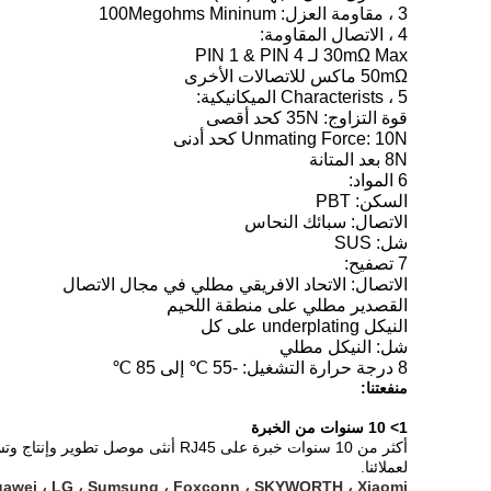
3 ، مقاومة العزل: 100Megohms Mininum
4 ، الاتصال المقاومة:
30mΩ Max لـ PIN 1 & PIN 4
50mΩ ماكس للاتصالات الأخرى
5 ، Characterists الميكانيكية:
قوة التزاوج: 35N كحد أقصى
Unmating Force: 10N كحد أدنى
8N بعد المتانة
6 المواد:
السكن: PBT
الاتصال: سبائك النحاس
شل: SUS
7 تصفيح:
الاتصال: الاتحاد الافريقي مطلي في مجال الاتصال
القصدير مطلي على منطقة اللحيم
النيكل underplating على كل
شل: النيكل مطلي
8 درجة حرارة التشغيل: -55 ℃ إلى 85 ℃
منفعتنا:
1> 10 سنوات من الخبرة
أكثر من 10 سنوات خبرة على RJ45 أنثى موصل تطوير وإنتاج وتسويق ؛
لعملائنا.
awei ، LG ، Sumsung ، Foxconn ، SKYWORTH ، Xiaomi