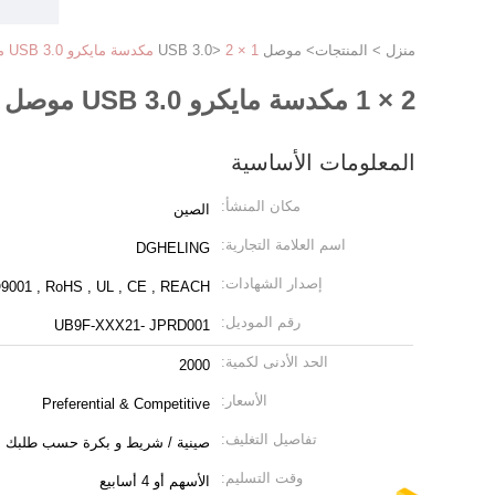
منزل
>
المنتجات
>
موصل USB 3.0
2 × 1 مكدسة مايكرو USB 3.0 موصل أنثى من خلال ثقب محمية نوع
>
2 × 1 مكدسة مايكرو USB 3.0 موصل أنثى من خلال ثقب محمية نوع
المعلومات الأساسية
مكان المنشأ:
الصين
اسم العلامة التجارية:
DGHELING
إصدار الشهادات:
9001 , RoHS , UL , CE , REACH
رقم الموديل:
UB9F-XXX21- JPRD001
الحد الأدنى لكمية:
2000
الأسعار:
Preferential & Competitive
تفاصيل التغليف:
صينية / شريط و بكرة حسب طلبك
وقت التسليم:
الأسهم أو 4 أسابيع