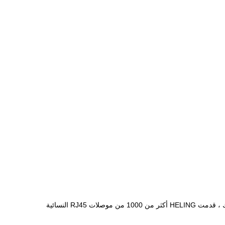
ما هو أكثر من ذلك ، قدمت HELING أكثر من 1000 من موصلات RJ45 النسائية