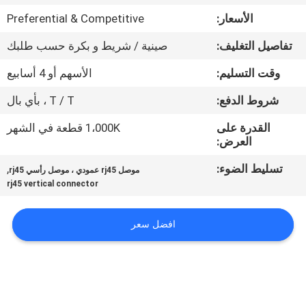
الأسعار:
Preferential & Competitive
مراقبة
تفاصيل التغليف:
صينية / شريط و بكرة حسب طلبك
الجودة
وقت التسليم:
الأسهم أو 4 أسابيع
اتصل
شروط الدفع:
T / T ، بأي بال
بنا
القدرة على
1،000K قطعة في الشهر
العرض:
اطلب
تسليط الضوء:
,
موصل rj45 عمودي ، موصل رأسي rj45
rj45 vertical connector
اقتباس
افضل سعر
خريطة
الموقع
سياسة