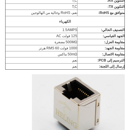
التكوين RX:
T,C
التكوين TX:
T,C
متوافق مع RoHS:
نعم، RoHS وخالية من الهالوجين
الكهرباء
التصنيف الحالي:
1.5AMPS
الجهد القياسي:
125 فولت AC
مقاومة العزل:
500MΩ مصغرة
مقاومة الجهد:
1000 فولت RMS 60 هرتز
مقاومة الاتصال:
50mΩ ماكس
الترسيم إلى PCB:
نعم
إرسال إلى اللجنة:
نعم