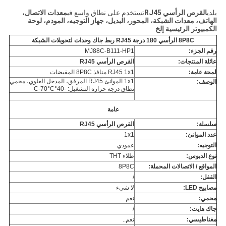
بلدي
القرص الرأسي RJ45
تستخدم على نطاق واسع في
معدات الاتصال،
الهاتف، معدات الشبكة، المحور، البديل، جهاز التوجيه، المودم، لوحة
الكمبيوتر الرئيسية
إلخ
8P8C الرأسي 180 درجة RJ45 ربط جاك وحدات لتحويلات الشبكة
رقم الجزء:
MJ88C-B111-HP1
عائلة المنتجات:
القرص الرأسي RJ45
لمحة عامة:
RJ45 1x1 منافذ 8P8C المقبضات
1x1 الموانئ RJ45 المرفق، المدخل العلوي، محمي
الوصف:
نطاق درجة حرارة التشغيل: -40°C-70°C
عامة
سلسلة:
القرص الرأسي RJ45
عدد الموانئ:
1x1
التوجيه:
عمودي
نوع الدبوس:
طلاء THT
المواقع / الاتصالات المحملة:
8P8C
القفل:
/
مصابيح LED:
لا شيء
محمي:
نعم
جاك هايت:
/
مغناطيسي:
نعم..