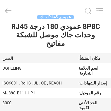
Heling
Electronic
Co.,
Ltd..
All
عمودي RJ45 جاك
Rights
Reserved.
8P8C عمودي 180 درجة RJ45
الصفحة
Developed
by
ECER
وحدات جاك موصل للشبكة
الرئيسية
مفاتيح
منتجات
مكان المنشأ:
الصين
معلومات
اسم العلامة
DGHELING
عنا
التجارية:
إصدار الشهادات:
ISO9001 , RoHS , UL , CE , REACH
جولة
رقم الموديل:
MJ88C-B111-HP1
في
الحد الأدنى
3000
المعمل
لكمية: