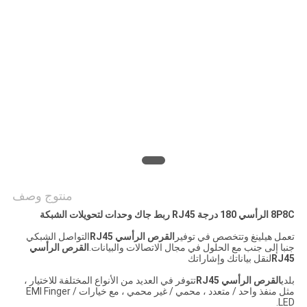
الخصوصية
منتوج وصف
8P8C الرأسي 180 درجة RJ45 ربط جاك وحدات لتحويلات الشبكة
تعمل هيلينغ وتتخصص في توفير
القرص الرأسي RJ45
التواصل الشبكي
جنبا إلى جنب مع الحلول في مجال الاتصالات والبيانات.
القرص الرأسي
RJ45
لنقل بياناتك وإشاراتك
بلدي
القرص الرأسي RJ45
تتوفر في العديد من الأنواع المختلفة للاختيار ،
مثل منفذ واحد / متعدد ، محمي / غير محمي ، مع خيارات EMI Finger /
LED.