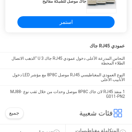
جاك موصل للشبكة مفاتيح
استمر
عمودي RJ45 جاك
النحاس المدرعة الأعلى دخول عمودي RJ45 جاك 3 U "الذهب الاتصال
الطلاء المحطة
النوع العمودي المغناطيسي RJ45 موصل 8P8C مع مؤشر LED دخول
الأنابيب الأعلى
1 منفذ RJ45 لان جاك 8P8C موصل وحدات من خلال ثقب نوع MJ88-
G011-PN2
فئات شعبية
جميع
المتكاملة مغناطيسات 