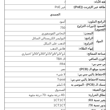
فئة الأداء:
/
طاقة عبر الايثرنت ((PoE):
غير PoE
الجسدي
الراتنج الملون:
أسود
الصمود ((دورات التزاوج
750
القصوى):
المعدن:
النحاس الفوسفوري
الراتنج:
البوليمر الكريستالي السائل
المواد
التزاوج:
الذهب على النيكل
إنهاء الطلاء:
فلاش الذهب
صناعة الصفائح:
1و"/3و"/6و"/15و"/30و"/50و" اختياري
الوزن الصافي
الـ TBA
بي سي بي:
FR4
تحديد موقع الـ (PCB):
نعم..
الاحتفاظ بالبي سي بي:
لا شيء
منصة الاحتفاظ بالبي سي بي:
T-post
سمك الـ (PCB) - الموصى به
1.6ملم
نوع التعبئة:
الصندوق
نطاق الحرارة:
-40 درجة مئوية -70 درجة مئوية
يغير نسبة RX:
1CT:1CT
يدور نسبة TX:
1CT:1CT