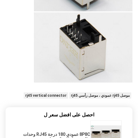
موصل rj45 عمودي ، موصل رأسي rj45
rj45 vertical connector
احصل على افضل سعر ل
8P8C عمودي 180 درجة RJ45 وحدات