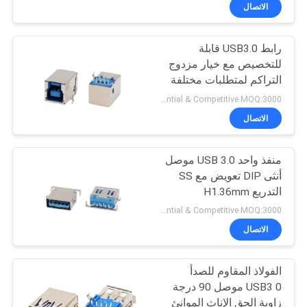
الاتصال
مراقبة
رابط USB3.0 قابلة
الجودة
للتخصيص مع خيار مزدوج
التراكم لمتطلبات مختلفة
اتصل
Preferential & Competitive MOQ:3000
بنا
الاتصال
منفذ واحد USB 3.0 موصل
اطلب
أنثى DIP تعويض مع SS
اقتباس
التدريع H1.36mm
Preferential & Competitive MOQ:3000
خريطة
الاتصال
الموقع
الفولاذ المقاوم للصدأ
USB3 0 موصل 90 درجة
سياسة
زاوية الحق الإناث الموانئ