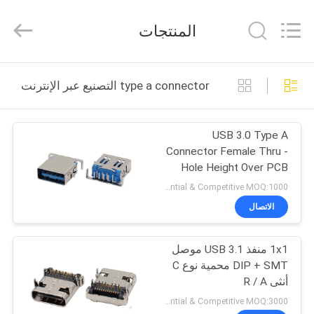
Heling
Electronic
Co.,
المنتجات
Ltd..
All
Rights
Reserved.
الصفحة
Developed
by
type a connector التصنيع عبر الإنترنت
ECER
الرئيسية
USB 3.0 Type A
منتجات
Connector Female Thru -
Hole Height Over PCB
معلومات
2.55mm
Preferential & Competitive MOQ:1000
عنا
الاتصال
1x1 منفذ USB 3.1 موصل
جولة
DIP + SMT محمية نوع C
في
أنثى R / A
المعمل
Preferential & Competitive MOQ:3000