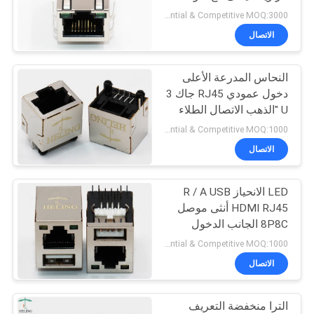
EMI
الخصوصية
Preferential & Competitive MOQ:3000
الاتصال
11
النحاس المدرعة الأعلى
RJ45 100قاعدة T
دخول عمودي RJ45 جاك 3
U "الذهب الاتصال الطلاء
المحطة
Preferential & Competitive MOQ:1000
الاتصال
LED الانحياز R / A USB
12
HDMI RJ45 أنثى موصل
8P8C الجانب الدخول
1000قاعدة T RJ45
الظهور - هول
Preferential & Competitive MOQ:1000
الاتصال
الترا منخفضة التعريف