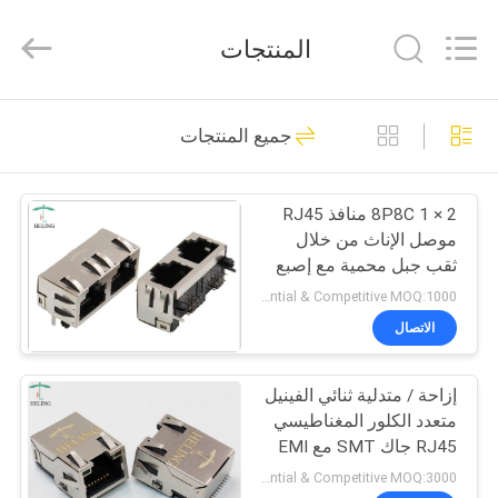
Heling
Electronic
Co.,
المنتجات
Ltd..
All
Rights
Reserved.
الصفحة
Developed
118
by
جميع المنتجات
ECER
الرئيسية
RJ45 أنثى موصل
8P8C 1 × 2 منافذ RJ45
منتجات
موصل الإناث من خلال
ثقب جبل محمية مع إصبع
معلومات
EMI
Preferential & Competitive MOQ:1000
عنا
الاتصال
13
المتكاملة مغناطيسات
إزاحة / متدلية ثنائي الفينيل
جولة
متعدد الكلور المغناطيسي
في
RJ45
RJ45 جاك SMT مع EMI
الإصبع الجانبي
المعمل
Preferential & Competitive MOQ:3000