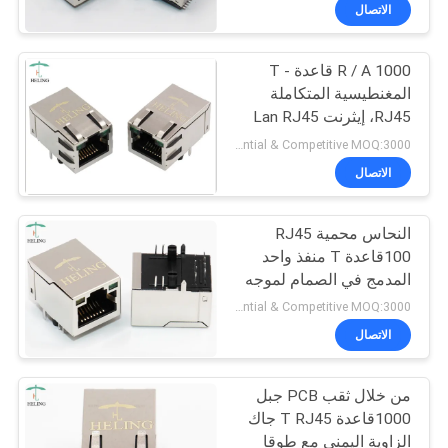
الاتصال
مراقبة
R / A 1000 قاعدة - T
الجودة
30
المغنطيسية المتكاملة
RJ45، إيثرنت Lan RJ45
الملف الشخصي
اتصل
الموصل
Preferential & Competitive MOQ:3000
منخفض RJ45
بنا
الاتصال
النحاس محمية RJ45
اطلب
100قاعدة T منفذ واحد
اقتباس
المدمج في الصمام لموجه
16
إيثرنت
Preferential & Competitive MOQ:3000
خريطة
الاتصال
PCB RJ45 جاك
الموقع
من خلال ثقب PCB جبل
1000قاعدة T RJ45 جاك
سياسة
الزاوية اليمنى مع طوقا