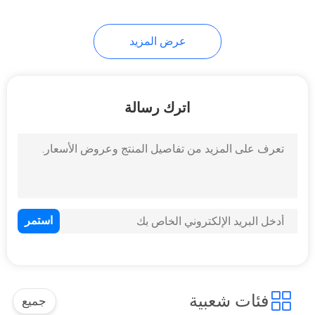
21
عرض المزيد
ميناء RJ45 واحدة
اترك رسالة
40
موصلات RJ45 متعددة
المنافذ
فئات شعبية
جميع