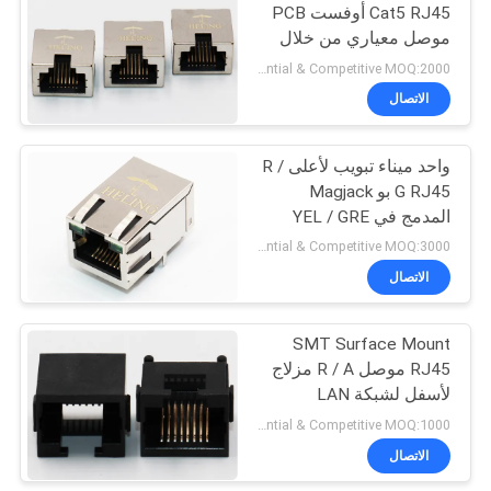
Cat5 RJ45 أوفست PCB
موصل معياري من خلال
22
ثقب تركيب
Preferential & Competitive MOQ:2000
الاتصال
عمودي RJ45 جاك
واحد ميناء تبويب لأعلى R /
G RJ45 بو Magjack
المدمج في YEL / GRE
LED المؤشر
Preferential & Competitive MOQ:3000
الاتصال
27
زاوية الحق موصل
SMT Surface Mount
RJ45 موصل R / A مزلاج
RJ45
لأسفل لشبكة LAN
Ethernet
Preferential & Competitive MOQ:1000
الاتصال